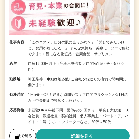
仕事内容
「このコスメ、自分の肌に合うかな？」「試してみたいけ
ど、費用が気になる…」 そんな気持ち、美容モニターで解決
できます♪ 気になる化粧品・健康食品・サプリメン…
給与
時給1,500円以上（完全出来高制／時間額1,500円～5,000
円）
勤務地
埼玉県等 ◆勤務地多数♪ご自宅やお近くの店舗で間時間に
働けます♪
勤務時間
1日5分～OK！好きな時間やスキマ時間でサクッと♪ ☆1日の
み～中長期まで幅広く大歓迎♪…
応募資格
未経験OK＆年齢不問！夏休みの1回きり・単発も大歓迎！ ★
会社員・派遣社員・契約社員・個人事業主・パート・アルバ
イト・主婦（夫）・フリーターなど、20代～50代…
詳細を見る
後で見る