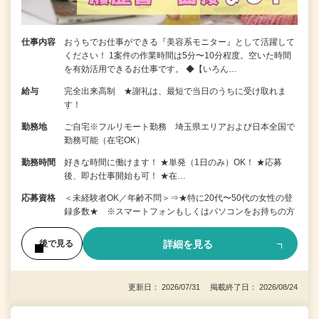
仕事内容
おうちでお仕事ができる『美容系モニター』として活躍して
ください！ 1案件の作業時間は5分〜10分程度。空いた時間
を有効活用できるお仕事です。 ◆【いろん…
給与
完全出来高制 ★謝礼は、最短で当日のうちに受け取れま
す！
勤務地
ご自宅※フルリモート勤務 埼玉県エリアおよび日本全国で
勤務可能（在宅OK）
勤務時間
好きな時間に働けます！ ★単発（1日のみ）OK！ ★応募
後、即お仕事開始も可！ ★在…
応募資格
＜未経験者OK／年齢不問＞⇒★特に20代〜50代の女性の登
録多数★ ※スマートフォンもしくはパソコンをお持ちの方
詳細を見る
後で見る
更新日： 2026/07/31 掲載終了日： 2026/08/24