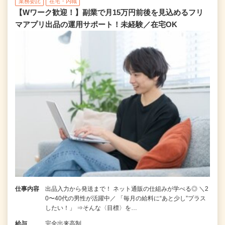
業務委託
在宅・内職
【Wワーク歓迎！】副業で月15万円前後を見込めるフリ
マアプリ出品の運用サポート！未経験／在宅OK
仕事内容
出品入力から発送まで！ ネット通販の仕組みが学べる◎ ＼2
0〜40代の男性が活躍中／ 「毎月の給料に“あと少し”プラス
したい！」 ⇒そんな〈目標〉を…
給与
完全出来高制