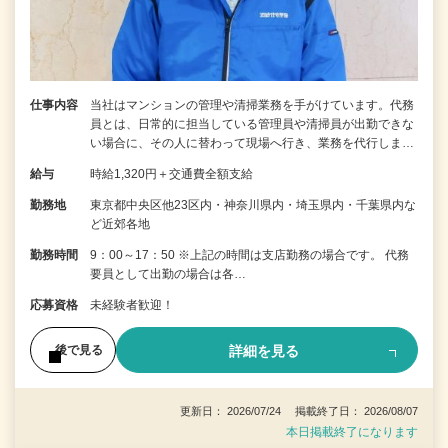
仕事内容
当社はマンションの管理や清掃業務を手がけています。代務
員とは、日常的に担当している管理員や清掃員が出勤できな
い場合に、その人に替わって現場へ行き、業務を代行しま…
給与
時給1,320円＋交通費全額支給
勤務地
東京都中央区他23区内・神奈川県内・埼玉県内・千葉県内な
ど近郊各地
勤務時間
9：00～17：50 ※上記の時間は支店勤務の場合です。 代務
要員として出勤の場合は各…
応募資格
未経験者歓迎！
詳細を見る
後で見る
更新日： 2026/07/24 掲載終了日： 2026/08/07
本日掲載終了になります