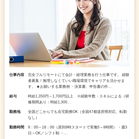
仕事内容
完全フルリモートにて会計・経理業務を行う仕事です。 経験
者募集！無理しなくていい職場環境でキャリアを活かせま
す。 ★お願いする業務例 ・決算書、申告書の作…
給与
時給1,350円～1,700円以上 ※経験年数・スキルによる（研
修期間あり：時給1,300…
勤務地
全国どこからでも在宅勤務OK（全国47都道府県対応、転勤
なし）
勤務時間
9：00～18：00（原則9時スタートで実働5～8時間） ・週3
日～OK／シフト制 ・…