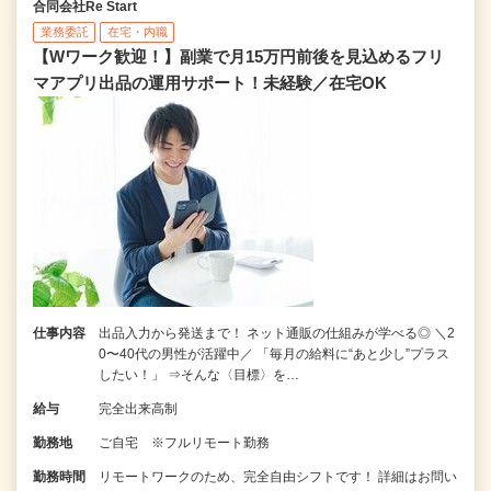
合同会社Re Start
業務委託
在宅・内職
【Wワーク歓迎！】副業で月15万円前後を見込めるフリ
マアプリ出品の運用サポート！未経験／在宅OK
仕事内容
出品入力から発送まで！ ネット通販の仕組みが学べる◎ ＼2
0〜40代の男性が活躍中／ 「毎月の給料に“あと少し”プラス
したい！」 ⇒そんな〈目標〉を…
給与
完全出来高制
勤務地
ご自宅 ※フルリモート勤務
勤務時間
リモートワークのため、完全自由シフトです！ 詳細はお問い