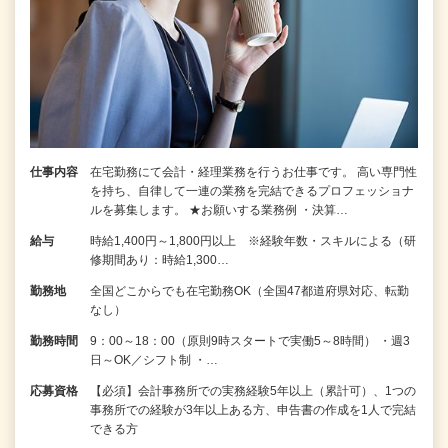
仕事内容
在宅勤務にて会計・経理業務を行うお仕事です。 高い専門性
を持ち、自律して一連の業務を完結できるプロフェッショナ
ルを募集します。 ★お願いする業務例 ・決算…
給与
時給1,400円～1,800円以上 ※経験年数・スキルによる（研
修期間あり：時給1,300…
勤務地
全国どこからでも在宅勤務OK（全国47都道府県対応、転勤
なし）
勤務時間
9：00～18：00（原則9時スタートで実働5～8時間） ・週3
日～OK／シフト制 ・…
応募資格
【必須】会計事務所での実務経験5年以上（累計可）、1つの
事務所での経験が3年以上ある方、申告書の作成を1人で完結
できる方