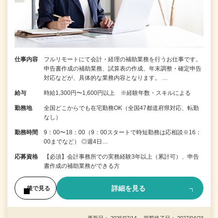
仕事内容
フルリモートにて会計・経理の補助業務を行うお仕事です。
申告書作成の補助業務、試算表の作成、年末調整・確定申告
対応などが、具体的な業務内容となります。 …
給与
時給1,300円〜1,600円以上 ※経験年数・スキルによる
勤務地
全国どこからでも在宅勤務OK（全国47都道府県対応、転勤
なし）
勤務時間
9：00〜18：00（9：00スタートで時短勤務は応相談※16：
00までなど） ◎週4日…
応募資格
【必須】会計事務所での実務経験3年以上（累計可）、申告
書作成の補助業務ができる方
詳細を見る
後で見る
更新日： 2026/07/14 掲載終了日： 2027/04/23