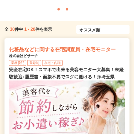
30
1
-
20
全
件中
件を表示
化粧品などに関する在宅調査員・在宅モニター
株式会社ビサーチ
業務委託
登録制
在宅・内職
完全在宅OK！スマホで出来る美容モニター大募集！未経
験歓迎♪履歴書・面接不要でスグに働ける！@埼玉県