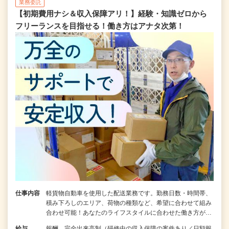
業務委託
【初期費用ナシ＆収入保障アリ！】経験・知識ゼロから
フリーランスを目指せる！働き方はアナタ次第！
仕事内容
軽貨物自動車を使用した配送業務です。勤務日数・時間帯、
積み下ろしのエリア、荷物の種類など、希望に合わせて組み
合わせ可能！あなたのライフスタイルに合わせた働き方が…
給与
報酬 完全出来高制（研修中の収入保障の案件あり／日額報