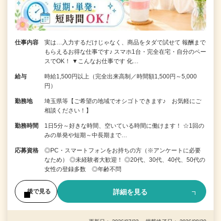
仕事内容
実は…入力するだけじゃなく、商品をタダで試せて 報酬まで
もらえるお得な仕事です♪ スマホ1台・完全在宅・自分のペー
スでOK！ ▼こんなお仕事です 化…
給与
時給1,500円以上（完全出来高制／時間額1,500円～5,000
円）
勤務地
埼玉県等【ご希望の地域でオシゴトできます♪ お気軽にご
相談ください！】
勤務時間
1日5分～好きな時間、空いている時間に働けます！ ☆1回の
みの単発や短期～中長期まで…
応募資格
◎PC・スマートフォンをお持ちの方（※アンケートに必要
なため） ◎未経験者大歓迎！ ◎20代、30代、40代、50代の
女性の登録多数 ◎年齢不問
詳細を見る
後で見る