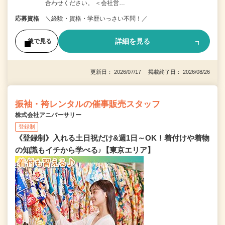
合わせください。 ＜会社営…
応募資格
＼経験・資格・学歴いっさい不問！／
詳細を見る
後で見る
更新日： 2026/07/17 掲載終了日： 2026/08/26
振袖・袴レンタルの催事販売スタッフ
株式会社アニバーサリー
登録制
《登録制》入れる土日祝だけ&週1日～OK！着付けや着物
の知識もイチから学べる♪【東京エリア】