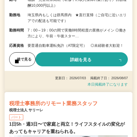
酬10,000円以上）
勤務地
埼玉県内もしくは群馬県内 ★直行直帰（ご自宅に近いエリ
アでの配送も可能です）
勤務時間
7：00～19：00の間で実働8時間程度の業務がメイン ◎働き
方により、午前・午後スター…
応募資格
要普通自動車運転免許（AT限定可） ◎未経験者大歓迎！
詳細を見る
後で見る
更新日： 2026/07/03 掲載終了日： 2026/08/07
本日掲載終了になります
税理士事務所のリモート業務スタッフ
税理士法人 サリーレ
パート
1日5h・週3日〜で家庭と両立！ライフスタイルの変化が
あってもキャリアを重ねられる。