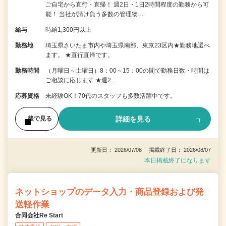
ご自宅から直行・直帰！ 週2日・1日2時間程度の勤務から可
能！ 当社が請け負う多数の管理物…
給与
時給1,300円以上
勤務地
埼玉県さいたま市内や埼玉県南部、東京23区内★勤務地選べ
ます。 ★直行直帰です。
勤務時間
（月曜日～土曜日）8：00～15：00の間で勤務日数・時間は
ご相談に応じます ★週2…
応募資格
未経験OK！70代のスタッフも多数活躍中です。
詳細を見る
後で見る
更新日： 2026/07/08 掲載終了日： 2026/08/07
本日掲載終了になります
ネットショップのデータ入力・商品登録および発
送軽作業
合同会社Re Start