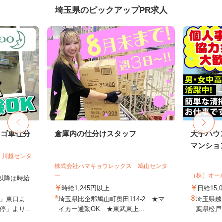
埼玉県のピックアップPR求人
カゴ車仕分
倉庫内の仕分けスタッフ
大手ハウ
マンション
 川越センタ
株式会社ハマキョウレックス 鳩山センタ
ー
（株）オー
時以降は時給
時給1,245円以上
日給15,
」東口よ
埼玉県比企郡鳩山町奥田114-2 ★マ
埼玉県越
」より...
イカー通勤OK ★東武東上...
葉県松戸