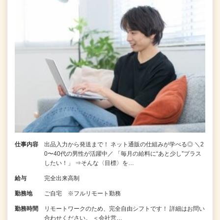
仕事内容
出品入力から発送まで！ ネット通販の仕組みが学べる◎ ＼2
0〜40代の男性が活躍中／ 「毎月の給料に“あと少し”プラス
したい！」 ⇒そんな〈目標〉を…
給与
完全出来高制
勤務地
ご自宅 ※フルリモート勤務
勤務時間
リモートワークのため、完全自由シフトです！ 詳細はお問い
合わせください。 ＜会社営…