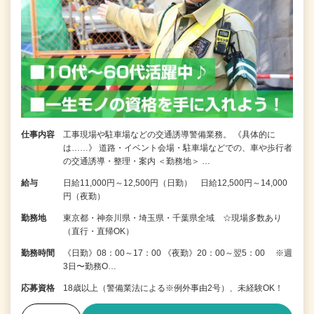
仕事内容
工事現場や駐車場などの交通誘導警備業務。 《具体的に
は……》 道路・イベント会場・駐車場などでの、車や歩行者
の交通誘導・整理・案内 ＜勤務地＞ …
給与
日給11,000円～12,500円（日勤） 日給12,500円～14,000
円（夜勤）
勤務地
東京都・神奈川県・埼玉県・千葉県全域 ☆現場多数あり
（直行・直帰OK）
勤務時間
《日勤》08：00～17：00 《夜勤》20：00～翌5：00 ※週
3日〜勤務O…
応募資格
18歳以上（警備業法による※例外事由2号）、未経験OK！