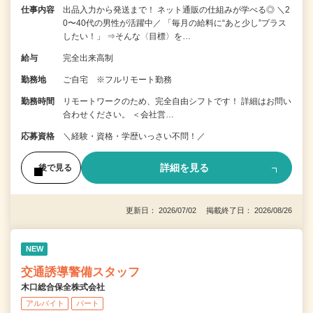
仕事内容
出品入力から発送まで！ ネット通販の仕組みが学べる◎ ＼2
0〜40代の男性が活躍中／ 「毎月の給料に“あと少し”プラス
したい！」 ⇒そんな〈目標〉を…
給与
完全出来高制
勤務地
ご自宅 ※フルリモート勤務
勤務時間
リモートワークのため、完全自由シフトです！ 詳細はお問い
合わせください。 ＜会社営…
応募資格
＼経験・資格・学歴いっさい不問！／
詳細を見る
後で見る
更新日： 2026/07/02 掲載終了日： 2026/08/26
NEW
交通誘導警備スタッフ
木口総合保全株式会社
アルバイト
パート