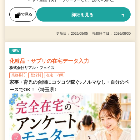
イト・主婦（夫）・フリーターなど、20代～50代…
詳細を見る
後で見る
更新日： 2026/08/05 掲載終了日： 2026/08/30
NEW
化粧品・サプリの在宅データ入力
株式会社リアル・フェイス
業務委託
登録制
在宅・内職
家事・育児の合間にコツコツ稼ぐ♪ノルマなし・自分のペ
ースでOK！〈埼玉県〉