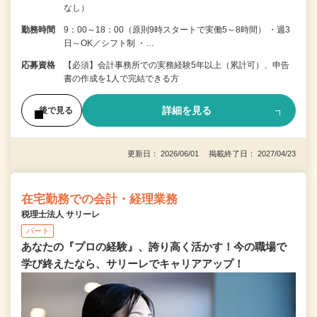
なし）
勤務時間
9：00～18：00（原則9時スタートで実働5～8時間） ・週3
日～OK／シフト制 ・…
応募資格
【必須】会計事務所での実務経験5年以上（累計可）、申告
書の作成を1人で完結できる方
詳細を見る
後で見る
更新日： 2026/06/01 掲載終了日： 2027/04/23
在宅勤務での会計・経理業務
税理士法人 サリーレ
パート
あなたの『プロの経験』、誇り高く活かす！今の職場で
学び終えたなら、サリーレでキャリアアップ！