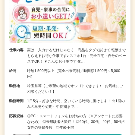
仕事内容
実は…入力するだけじゃなく、商品をタダで試せて 報酬まで
もらえるお得な仕事です♪ スマホ1台・完全在宅・自分のペー
スでOK！ ▼こんなお仕事です 化…
給与
時給1,500円以上（完全出来高制／時間額1,500円～5,000
円）
勤務地
埼玉県等【ご希望の地域でオシゴトできます♪ お気軽にご
相談ください！】
勤務時間
1日5分～好きな時間、空いている時間に働けます！ ☆1回の
みの単発や短期～中長期まで…
応募資格
◎PC・スマートフォンをお持ちの方（※アンケートに必要
なため） ◎未経験者大歓迎！ ◎20代、30代、40代、50代の
女性の登録多数 ◎年齢不問