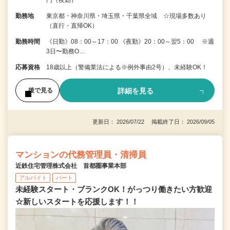
勤務地
東京都・神奈川県・埼玉県・千葉県全域 ☆現場多数あり
（直行・直帰OK）
勤務時間
《日勤》08：00～17：00 《夜勤》20：00～翌5：00 ※週
3日〜勤務O…
応募資格
18歳以上（警備業法による※例外事由2号）、未経験OK！
詳細を見る
後で見る
更新日： 2026/07/22 掲載終了日： 2026/09/05
マンションの代務管理員・清掃員
近鉄住宅管理株式会社 首都圏事業本部
アルバイト
パート
未経験スタート・ブランクOK！がっつり働きたい方歓迎
☆新しいスタートを応援します！！