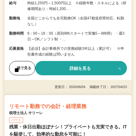
給与
時給1,250円～1,500円以上 ※経験年数・スキルによる（研
修期間あり：時給1,200…
勤務地
全国どこからでも在宅勤務OK（全国47都道府県対応、転勤
なし）
勤務時間
9：00～18：00（原則9時スタートで実働5～8時間） ・週3
日～OK／シフト制 ・…
応募資格
【必須】会計事務所での実務経験3年以上（累計可） ※申
告書作成の経験は問いません
詳細を見る
後で見る
更新日： 2026/06/04 掲載終了日： 2027/04/23
リモート勤務での会計・経理業務
税理士法人 サリーレ
パート
残業・休日出勤ほぼナシ！プライベートも充実できる。IT
を駆使して、効率的な勤怠を可能に！