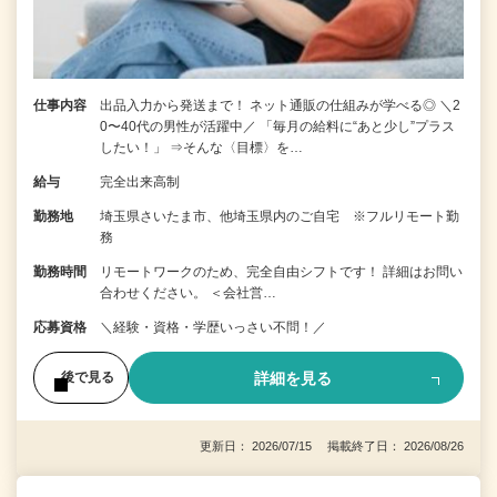
仕事内容
出品入力から発送まで！ ネット通販の仕組みが学べる◎ ＼2
0〜40代の男性が活躍中／ 「毎月の給料に“あと少し”プラス
したい！」 ⇒そんな〈目標〉を…
給与
完全出来高制
勤務地
埼玉県さいたま市、他埼玉県内のご自宅 ※フルリモート勤
務
勤務時間
リモートワークのため、完全自由シフトです！ 詳細はお問い
合わせください。 ＜会社営…
応募資格
＼経験・資格・学歴いっさい不問！／
詳細を見る
後で見る
更新日： 2026/07/15 掲載終了日： 2026/08/26