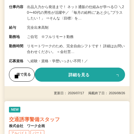
仕事内容
出品入力から発送まで！ ネット通販の仕組みが学べる◎ ＼2
0〜40代の男性が活躍中／ 「毎月の給料に“あと少し”プラス
したい！」 ⇒そんな〈目標〉を…
給与
完全出来高制
勤務地
ご自宅 ※フルリモート勤務
勤務時間
リモートワークのため、完全自由シフトです！ 詳細はお問い
合わせください。 ＜会社営…
応募資格
＼経験・資格・学歴いっさい不問！／
詳細を見る
後で見る
更新日： 2026/07/17 掲載終了日： 2026/08/26
NEW
交通誘導警備スタッフ
株式会社 ワーク企画
アルバイト
パート