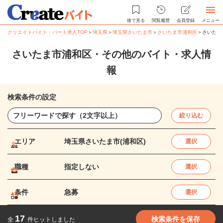
後で見る
閲覧履歴
会員登録
メニュー
クリエイトバイト・パート求人TOP
＞
埼玉県
＞
埼玉県さいたま市
＞
さいたま市浦和区
＞
さいたま
さいたま市浦和区・その他のバイト・求人情
報
検索条件の設定
絞り込む
エリア
埼玉県さいたま市(浦和区)
選択
職種
指定しない
選択
条件
急募
選択
17
検索条件を保存
全
件ヒットしました