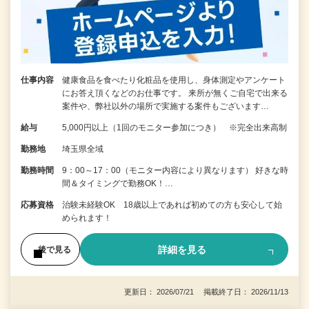
仕事内容
健康食品を食べたり化粧品を使用し、身体測定やアンケート
にお答え頂くなどのお仕事です。 来所が無くご自宅で出来る
案件や、弊社以外の場所で実施する案件もございます…
給与
5,000円以上（1回のモニター参加につき） ※完全出来高制
勤務地
埼玉県全域
勤務時間
9：00～17：00（モニター内容により異なります） 好きな時
間＆タイミングで勤務OK！…
応募資格
治験未経験OK 18歳以上であれば初めての方も安心して始
められます！
詳細を見る
後で見る
更新日： 2026/07/21 掲載終了日： 2026/11/13