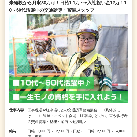
未経験から月収30万可！日給1.1万～+入社祝い金12万！1
0～60代活躍中の交通誘導・警備スタッフ
仕事内容
工事現場や駐車場などの交通誘導警備業務。 《具体的に
は……》 道路・イベント会場・駐車場などでの、車や歩行者
の交通誘導・整理・案内 ＜勤務地＞ …
給与
日給11,000円～12,500円（日勤） 日給12,500円～14,000
円（夜勤）