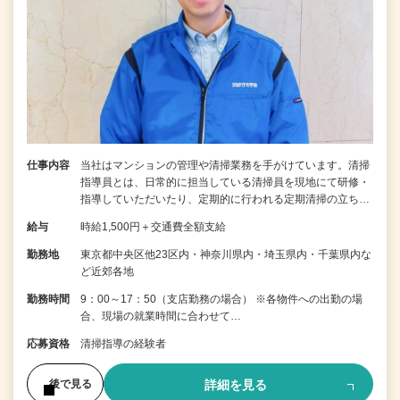
仕事内容
当社はマンションの管理や清掃業務を手がけています。清掃
指導員とは、日常的に担当している清掃員を現地にて研修・
指導していただいたり、定期的に行われる定期清掃の立ち…
給与
時給1,500円＋交通費全額支給
勤務地
東京都中央区他23区内・神奈川県内・埼玉県内・千葉県内な
ど近郊各地
勤務時間
9：00～17：50（支店勤務の場合） ※各物件への出勤の場
合、現場の就業時間に合わせて…
応募資格
清掃指導の経験者
詳細を見る
後で見る