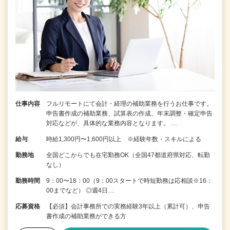
仕事内容
フルリモートにて会計・経理の補助業務を行うお仕事です。
申告書作成の補助業務、試算表の作成、年末調整・確定申告
対応などが、具体的な業務内容となります。 …
給与
時給1,300円〜1,600円以上 ※経験年数・スキルによる
勤務地
全国どこからでも在宅勤務OK（全国47都道府県対応、転勤
なし）
勤務時間
9：00〜18：00（9：00スタートで時短勤務は応相談※16：
00までなど） ◎週4日…
応募資格
【必須】会計事務所での実務経験3年以上（累計可）、申告
書作成の補助業務ができる方