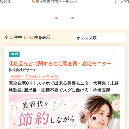
10...
埼玉県熊谷市三ヶ尻3503
（「大宮
17
1
-
17
全
件中
件を表示
NEW
化粧品などに関する在宅調査員・在宅モニター
株式会社ビサーチ
業務委託
登録制
在宅・内職
完全在宅OK！スマホで出来る美容モニター大募集！未経
験歓迎♪履歴書・面接不要でスグに働ける！@埼玉県