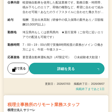
仕事内容
軽貨物自動車を使用した配送業務です。勤務日数・時間帯、
積み下ろしのエリア、荷物の種類など、希望に合わせて組み
合わせ可能！あなたのライフスタイルに合わせた働き方が…
給与
報酬 完全出来高制（研修中の収入保障の案件あり／日額報
酬10,000円以上）
勤務地
埼玉県内もしくは群馬県内 ★直行直帰（ご自宅に近いエリ
アでの配送も可能です）
勤務時間
7：00～19：00の間で実働8時間程度の業務がメイン ◎働き
方により、午前・午後スター…
応募資格
要普通自動車運転免許（AT限定可） ◎未経験者大歓迎！
詳細を見る
後で見る
更新日： 2026/07/03 掲載終了日： 2026/08/07
掲載終了まであと1日
税理士事務所のリモート業務スタッフ
税理士法人 サリーレ