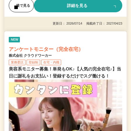
詳細を見る
後で見る
更新日： 2026/07/14 掲載終了日： 2027/04/23
NEW
アンケートモニター（完全在宅）
株式会社 クラウドワーカー
業務委託
登録制
在宅・内職
美容系モニター募集！単発もOK♪【人気の完全在宅♪】当
日に謝礼をお支払い！登録するだけでスグ働ける！