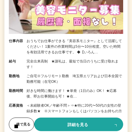
仕事内容
おうちでお仕事ができる『美容系モニター』として活躍して
ください！ 1案件の作業時間は5分〜10分程度。空いた時間
を有効活用できるお仕事です。 ◆【いろん…
給与
完全出来高制 ★謝礼は、最短で当日のうちに受け取れま
す！
勤務地
ご自宅※フルリモート勤務 埼玉県エリアおよび日本全国で
勤務可能（在宅OK）
勤務時間
好きな時間に働けます！ ★単発（1日のみ）OK！ ★応募
後、即お仕事開始も可！ ★在…
応募資格
＜未経験者OK／年齢不問＞⇒★特に20代〜50代の女性の登
録多数★ ※スマートフォンもしくはパソコンをお持ちの方
詳細を見る
後で見る