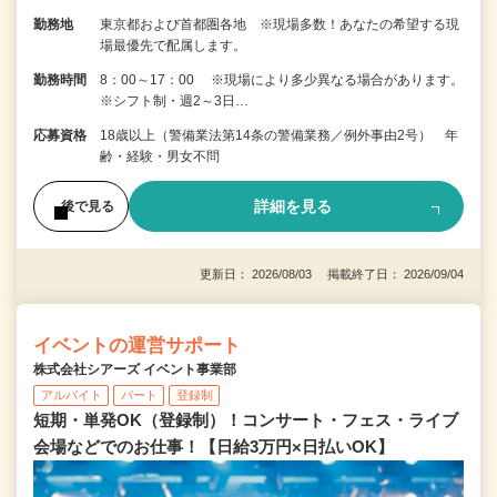
勤務地
東京都および首都圏各地 ※現場多数！あなたの希望する現
場最優先で配属します。
勤務時間
8：00～17：00 ※現場により多少異なる場合があります。
※シフト制・週2～3日…
応募資格
18歳以上（警備業法第14条の警備業務／例外事由2号） 年
齢・経験・男女不問
詳細を見る
後で見る
更新日： 2026/08/03 掲載終了日： 2026/09/04
イベントの運営サポート
株式会社シアーズ イベント事業部
アルバイト
パート
登録制
短期・単発OK（登録制）！コンサート・フェス・ライブ
会場などでのお仕事！【日給3万円×日払いOK】