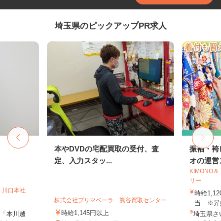
埼玉県のピックアップPR求人
本やDVDの宅配買取の受付、査
振袖・袴
定、入力スタッ...
オの運営ス
KIMONO
リー
 川口本社
時給1,1
株式会社プリマベーラ 熊谷買取センター
当 ※昇
時給1,145円以上
「本川越
埼玉県さ