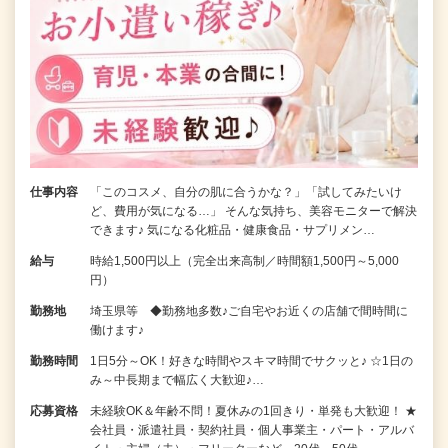
仕事内容
「このコスメ、自分の肌に合うかな？」「試してみたいけ
ど、費用が気になる…」 そんな気持ち、美容モニターで解決
できます♪ 気になる化粧品・健康食品・サプリメン…
給与
時給1,500円以上（完全出来高制／時間額1,500円～5,000
円）
勤務地
埼玉県等 ◆勤務地多数♪ご自宅やお近くの店舗で間時間に
働けます♪
勤務時間
1日5分～OK！好きな時間やスキマ時間でサクッと♪ ☆1日の
み～中長期まで幅広く大歓迎♪…
応募資格
未経験OK＆年齢不問！夏休みの1回きり・単発も大歓迎！ ★
会社員・派遣社員・契約社員・個人事業主・パート・アルバ