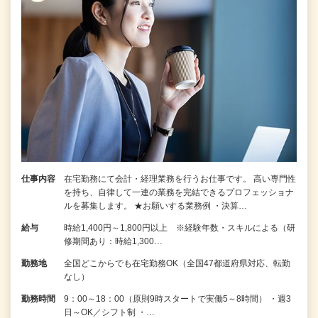
仕事内容
在宅勤務にて会計・経理業務を行うお仕事です。 高い専門性
を持ち、自律して一連の業務を完結できるプロフェッショナ
ルを募集します。 ★お願いする業務例 ・決算…
給与
時給1,400円～1,800円以上 ※経験年数・スキルによる（研
修期間あり：時給1,300…
勤務地
全国どこからでも在宅勤務OK（全国47都道府県対応、転勤
なし）
勤務時間
9：00～18：00（原則9時スタートで実働5～8時間） ・週3
日～OK／シフト制 ・…