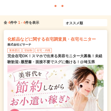
4
1
-
4
全
件中
件を表示
化粧品などに関する在宅調査員・在宅モニター
株式会社ビサーチ
業務委託
登録制
在宅・内職
完全在宅OK！スマホで出来る美容モニター大募集！未経
験歓迎♪履歴書・面接不要でスグに働ける！@埼玉県