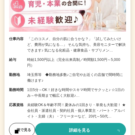
仕事内容
「このコスメ、自分の肌に合うかな？」「試してみたいけ
ど、費用が気になる…」 そんな気持ち、美容モニターで解決
できます♪ 気になる化粧品・健康食品・サプリメン…
給与
時給1,500円以上（完全出来高制／時間額1,500円～5,000
円）
勤務地
埼玉県等 ◆勤務地多数♪ご自宅やお近くの店舗で間時間に
働けます♪
勤務時間
1日5分～OK！好きな時間やスキマ時間でサクッと♪ ☆1日の
み～中長期まで幅広く大歓迎♪…
応募資格
未経験OK＆年齢不問！夏休みの1回きり・単発も大歓迎！ ★
会社員・派遣社員・契約社員・個人事業主・パート・アルバ
イト・主婦（夫）・フリーターなど、20代～50代…
詳細を見る
後で見る