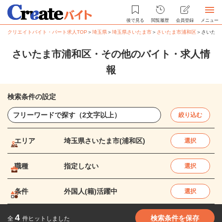
後で見る
閲覧履歴
会員登録
メニュー
クリエイトバイト・パート求人TOP
＞
埼玉県
＞
埼玉県さいたま市
＞
さいたま市浦和区
＞
さいたま
さいたま市浦和区・その他のバイト・求人情
報
検索条件の設定
絞り込む
エリア
埼玉県さいたま市(浦和区)
選択
職種
指定しない
選択
条件
外国人(籍)活躍中
選択
4
検索条件を保存
全
件ヒットしました