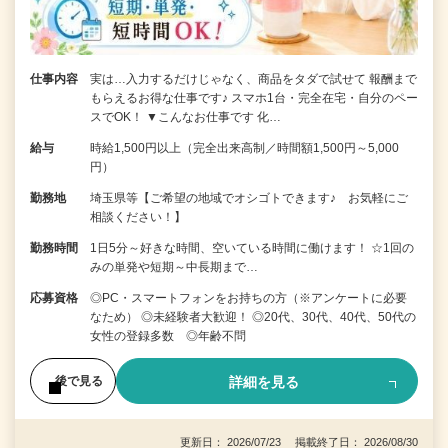
仕事内容
実は…入力するだけじゃなく、商品をタダで試せて 報酬まで
もらえるお得な仕事です♪ スマホ1台・完全在宅・自分のペー
スでOK！ ▼こんなお仕事です 化…
給与
時給1,500円以上（完全出来高制／時間額1,500円～5,000
円）
勤務地
埼玉県等【ご希望の地域でオシゴトできます♪ お気軽にご
相談ください！】
勤務時間
1日5分～好きな時間、空いている時間に働けます！ ☆1回の
みの単発や短期～中長期まで…
応募資格
◎PC・スマートフォンをお持ちの方（※アンケートに必要
なため） ◎未経験者大歓迎！ ◎20代、30代、40代、50代の
女性の登録多数 ◎年齢不問
詳細を見る
後で見る
更新日： 2026/07/23 掲載終了日： 2026/08/30