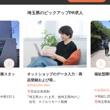
埼玉県のピックアップPR求人
事務スタッ
ネットショップのデータ入力・商
福祉型障
品登録および発...
合同会社Re Start
社会福祉法
完全出来高制
時給1,
野137-1
埼玉県さいたま市、他埼玉県内のご
自宅 ※フルリモート勤務
埼玉県加