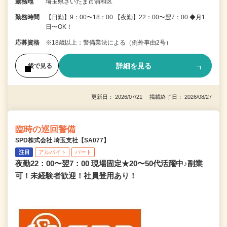
勤務地
埼玉県さいたま市浦和区
勤務時間
【日勤】9：00〜18：00 【夜勤】22：00〜翌7：00 ◆月1
日〜OK！
応募資格
※18歳以上：警備業法による（例外事由2号）
詳細を見る
後で見る
更新日： 2026/07/21 掲載終了日： 2026/08/27
臨時の巡回警備
SPD株式会社 埼玉支社【SA077】
注目
アルバイト
パート
夜勤22：00〜翌7：00 現場固定★20〜50代活躍中♪副業
可！未経験者歓迎！社員登用あり！