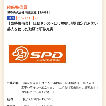
臨時警備員
SPD株式会社 埼玉支社【SA092】
注目
アルバイト
パート
【臨時警備員】 日勤 9：00〜18：00他 現場固定◎お笑い
芸人を使った動画で研修充実！
仕事内容
【臨時警備員】 ▼主な仕事内容 ・駐車場誘導 ・出入管理 ・
工事や清掃の作業立ち合い など 臨時警備員を大量募集！！
お気軽にご応募ください♪ …
給与
日給12,600円～15,050円