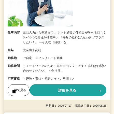
仕事内容
出品入力から発送まで！ ネット通販の仕組みが学べる◎ ＼2
0〜40代の男性が活躍中／ 「毎月の給料に“あと少し”プラス
したい！」 ⇒そんな〈目標〉を…
給与
完全出来高制
勤務地
ご自宅 ※フルリモート勤務
勤務時間
リモートワークのため、完全自由シフトです！ 詳細はお問い
合わせください。 ＜会社営…
応募資格
＼経験・資格・学歴いっさい不問！／
詳細を見る
後で見る
更新日： 2026/07/17 掲載終了日： 2026/08/26