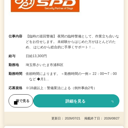
仕事内容
【臨時の巡回警備】 夜間の臨時警備として、作業立ち合いな
どをお任せします。 未経験からはじめた方がほとんどのた
め、 はじめから総合的に手厚くサポート！…
給与
日給13,300円
勤務地
埼玉県さいたま市浦和区
勤務時間
依頼時間によります。 ＜勤務時間の一例＞ 22：00〜7：00
など ◆月1…
応募資格
※18歳以上：警備業法による（例外事由2号）
詳細を見る
後で見る
更新日： 2026/07/21 掲載終了日： 2026/08/27