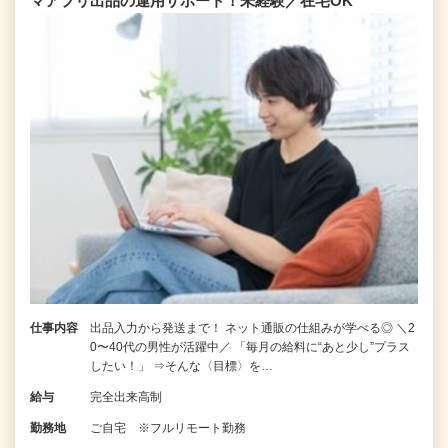
マアプリ出品の運用サポート！未経験／在宅OK
仕事内容
出品入力から発送まで！ ネット通販の仕組みが学べる◎ ＼2
0〜40代の男性が活躍中／ 「毎月の給料に“あと少し”プラス
したい！」 ⇒そんな〈目標〉を…
給与
完全出来高制
勤務地
ご自宅 ※フルリモート勤務