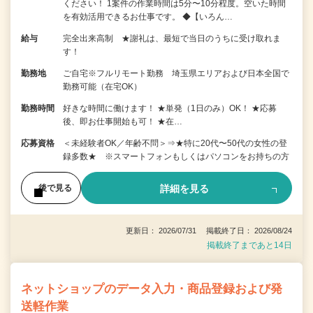
ください！ 1案件の作業時間は5分〜10分程度。空いた時間
を有効活用できるお仕事です。 ◆【いろん…
給与
完全出来高制 ★謝礼は、最短で当日のうちに受け取れま
す！
勤務地
ご自宅※フルリモート勤務 埼玉県エリアおよび日本全国で
勤務可能（在宅OK）
勤務時間
好きな時間に働けます！ ★単発（1日のみ）OK！ ★応募
後、即お仕事開始も可！ ★在…
応募資格
＜未経験者OK／年齢不問＞⇒★特に20代〜50代の女性の登
録多数★ ※スマートフォンもしくはパソコンをお持ちの方
詳細を見る
後で見る
更新日： 2026/07/31 掲載終了日： 2026/08/24
掲載終了まであと14日
ネットショップのデータ入力・商品登録および発
送軽作業