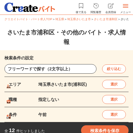
後で見る
閲覧履歴
会員登録
メニュー
クリエイトバイト・パート求人TOP
＞
埼玉県
＞
埼玉県さいたま市
＞
さいたま市浦和区
＞
さいたま
さいたま市浦和区・その他のバイト・求人情
報
検索条件の設定
絞り込む
エリア
埼玉県さいたま市(浦和区)
選択
職種
指定しない
選択
条件
午前
選択
12
検索条件を保存
全
件ヒットしました