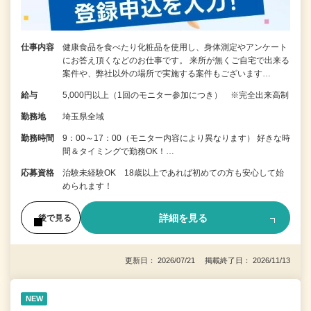
仕事内容
健康食品を食べたり化粧品を使用し、身体測定やアンケート
にお答え頂くなどのお仕事です。 来所が無くご自宅で出来る
案件や、弊社以外の場所で実施する案件もございます…
給与
5,000円以上（1回のモニター参加につき） ※完全出来高制
勤務地
埼玉県全域
勤務時間
9：00～17：00（モニター内容により異なります） 好きな時
間＆タイミングで勤務OK！…
応募資格
治験未経験OK 18歳以上であれば初めての方も安心して始
められます！
詳細を見る
後で見る
更新日： 2026/07/21 掲載終了日： 2026/11/13
NEW