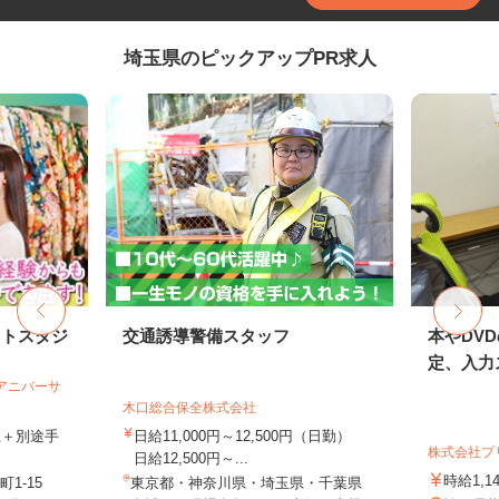
埼玉県のピックアップPR求人
ォトスタジ
交通誘導警備スタッフ
本やDV
定、入力ス
社アニバーサ
木口総合保全株式会社
以上＋別途手
日給11,000円～12,500円（日勤）
株式会社プ
日給12,500円～...
時給1,1
1-15
東京都・神奈川県・埼玉県・千葉県