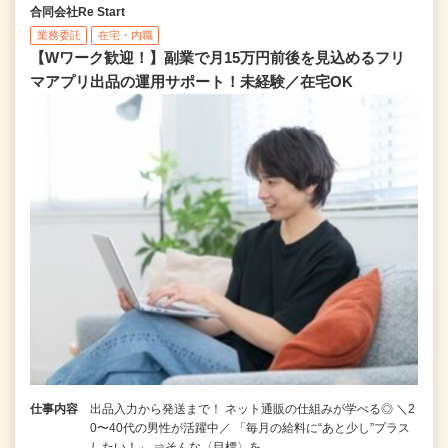
合同会社Re Start
業務委託
在宅・内職
【Wワーク歓迎！】副業で月15万円前後を見込めるフリ
マアプリ出品の運用サポート！未経験／在宅OK
仕事内容
出品入力から発送まで！ ネット通販の仕組みが学べる◎ ＼2
0〜40代の男性が活躍中／ 「毎月の給料に“あと少し”プラス
したい！」 ⇒そんな〈目標〉を…