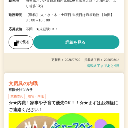
勤務地
埼玉県さいたま市浦和区元町/JR京浜東北線「北浦和駅」よ
り徒歩13分
勤務時間
【勤務】 火・水・木・土曜日 ※祝日は通常勤務 【時間】
8：00～10：00
応募資格
不問 ★未経験OK！
詳細を見る
後で見る
更新日： 2026/07/29 掲載終了日： 2026/08/14
掲載終了まであと4日
文房具の内職
有限会社ツカサ
業務委託
在宅・内職
☆★内職！家事や子育て優先OK！！☆★まずはお気軽に
ご連絡ください！