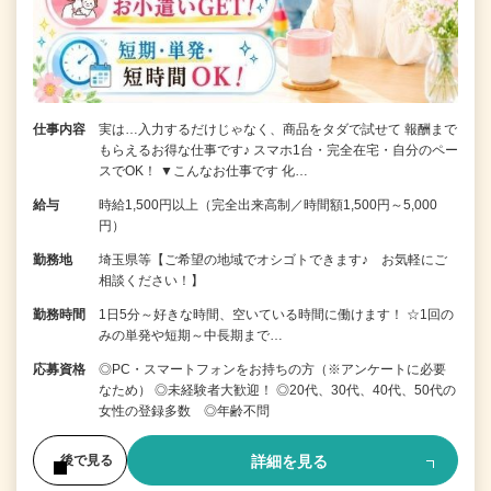
仕事内容
実は…入力するだけじゃなく、商品をタダで試せて 報酬まで
もらえるお得な仕事です♪ スマホ1台・完全在宅・自分のペー
スでOK！ ▼こんなお仕事です 化…
給与
時給1,500円以上（完全出来高制／時間額1,500円～5,000
円）
勤務地
埼玉県等【ご希望の地域でオシゴトできます♪ お気軽にご
相談ください！】
勤務時間
1日5分～好きな時間、空いている時間に働けます！ ☆1回の
みの単発や短期～中長期まで…
応募資格
◎PC・スマートフォンをお持ちの方（※アンケートに必要
なため） ◎未経験者大歓迎！ ◎20代、30代、40代、50代の
女性の登録多数 ◎年齢不問
詳細を見る
後で見る