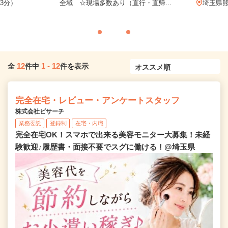
3分）
全域 ☆現場多数あり（直行・直帰...
埼玉県熊
12
1
-
12
全
件中
件を表示
完全在宅・レビュー・アンケートスタッフ
株式会社ビサーチ
業務委託
登録制
在宅・内職
完全在宅OK！スマホで出来る美容モニター大募集！未経
験歓迎♪履歴書・面接不要でスグに働ける！@埼玉県