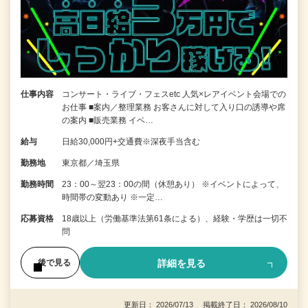
仕事内容
コンサート・ライブ・フェスetc 人気×レアイベント会場での
お仕事 ■案内／整理業務 お客さんに対して入り口の誘導や席
の案内 ■販売業務 イベ…
給与
日給30,000円+交通費※深夜手当含む
勤務地
東京都／埼玉県
勤務時間
23：00～翌23：00の間（休憩あり） ※イベントによって、
時間帯の変動あり ※一定…
応募資格
18歳以上（労働基準法第61条による）、経験・学歴は一切不
問
詳細を見る
後で見る
更新日： 2026/07/13 掲載終了日： 2026/08/10