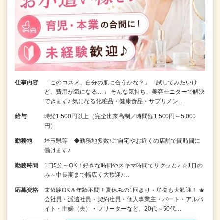
仕事内容
「このコスメ、自分の肌に合うかな？」「試してみたいけ
ど、費用が気になる…」 そんな気持ち、美容モニターで解決
できます♪ 気になる化粧品・健康食品・サプリメン…
給与
時給1,500円以上（完全出来高制／時間額1,500円～5,000
円）
勤務地
埼玉県等 ◆勤務地多数♪ご自宅やお近くの店舗で間時間に
働けます♪
勤務時間
1日5分～OK！好きな時間やスキマ時間でサクッと♪ ☆1日の
み～中長期まで幅広く大歓迎♪…
応募資格
未経験OK＆年齢不問！夏休みの1回きり・単発も大歓迎！ ★
会社員・派遣社員・契約社員・個人事業主・パート・アルバ
イト・主婦（夫）・フリーターなど、20代～50代…