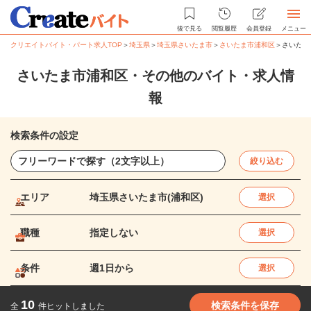
後で見る
閲覧履歴
会員登録
メニュー
クリエイトバイト・パート求人TOP
＞
埼玉県
＞
埼玉県さいたま市
＞
さいたま市浦和区
＞
さいたま
さいたま市浦和区・その他のバイト・求人情
報
検索条件の設定
絞り込む
エリア
埼玉県さいたま市(浦和区)
選択
職種
指定しない
選択
条件
週1日から
選択
10
検索条件を保存
全
件ヒットしました