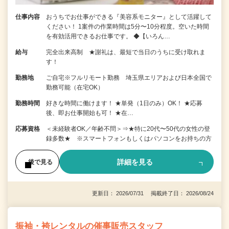
仕事内容
おうちでお仕事ができる『美容系モニター』として活躍して
ください！ 1案件の作業時間は5分〜10分程度。空いた時間
を有効活用できるお仕事です。 ◆【いろん…
給与
完全出来高制 ★謝礼は、最短で当日のうちに受け取れま
す！
勤務地
ご自宅※フルリモート勤務 埼玉県エリアおよび日本全国で
勤務可能（在宅OK）
勤務時間
好きな時間に働けます！ ★単発（1日のみ）OK！ ★応募
後、即お仕事開始も可！ ★在…
応募資格
＜未経験者OK／年齢不問＞⇒★特に20代〜50代の女性の登
録多数★ ※スマートフォンもしくはパソコンをお持ちの方
詳細を見る
後で見る
更新日： 2026/07/31 掲載終了日： 2026/08/24
振袖・袴レンタルの催事販売スタッフ