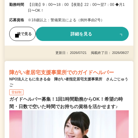
勤務時間
【日勤】9：00〜18：00 【夜勤】22：00〜翌7：00 ◆月1
日〜OK！
応募資格
※18歳以上：警備業法による（例外事由2号）
詳細を見る
後で見る
更新日： 2026/07/21 掲載終了日： 2026/08/27
障がい者居宅支援事業所でのガイドヘルパー
NPO法人ともに生きる会 障がい者指定居宅支援事業所 さんごじゅう
ご
登録制
ガイドヘルパー募集！1回1時間勤務からOK！希望の時
間・日数で空いた時間でお持ちの資格を活かせます♪