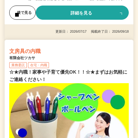
詳細を見る
後で見る
更新日： 2026/07/17 掲載終了日： 2026/09/18
文房具の内職
有限会社ツカサ
業務委託
在宅・内職
☆★内職！家事や子育て優先OK！！☆★まずはお気軽に
ご連絡ください！