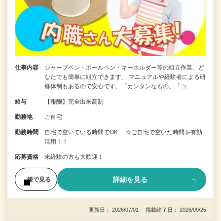
仕事内容
シャープペン・ボールペン・キーホルダー等の組立作業。ど
なたでも簡単に組立できます。 マニュアルや経験者による研
修体制もあるので安心です。「カンタンなもの」「コ…
給与
【報酬】完全出来高制
勤務地
ご自宅
勤務時間
自宅で空いている時間でOK ☆ご自宅で空いた時間を有効
活用！！
応募資格
未経験の方も大歓迎！
詳細を見る
後で見る
更新日： 2026/07/01 掲載終了日： 2026/09/25