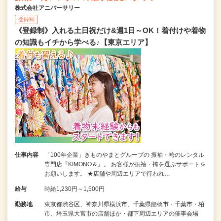
株式会社アニバーサリー
登録制
《登録制》入れる土日祝だけ&週1日～OK！着付けや着物
の知識もイチから学べる♪【東京エリア】
仕事内容
「100年企業」きものやまとグループの 振袖・袴のレンタル
専門店『KIMONO＆』。 お客様が振袖・袴を選ぶサポートを
お願いします。 ★店舗や周辺エリアで行われ…
給与
時給1,230円～1,500円
勤務地
東京都渋谷区、神奈川県横浜市、千葉県船橋市・千葉市・柏
市、埼玉県大宮市の店舗ほか・都下周辺エリアの催事会場