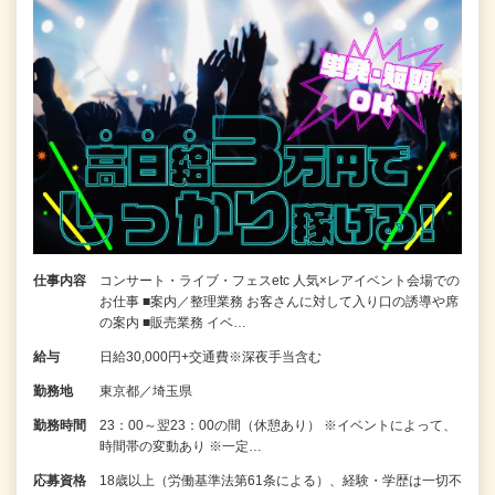
仕事内容
コンサート・ライブ・フェスetc 人気×レアイベント会場での
お仕事 ■案内／整理業務 お客さんに対して入り口の誘導や席
の案内 ■販売業務 イベ…
給与
日給30,000円+交通費※深夜手当含む
勤務地
東京都／埼玉県
勤務時間
23：00～翌23：00の間（休憩あり） ※イベントによって、
時間帯の変動あり ※一定…
応募資格
18歳以上（労働基準法第61条による）、経験・学歴は一切不