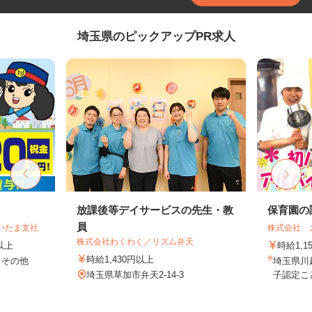
埼玉県のピックアップPR求人
放課後等デイサービスの先生・教
保育園の
員
いたま支社
株式会社 
株式会社わくわく／リズム弁天
円以上
時給1,1
時給1,430円以上
 その他
埼玉県川越
埼玉県草加市弁天2-14-3
子認定こ