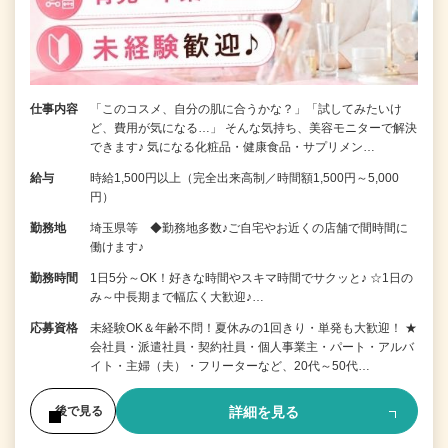
仕事内容
「このコスメ、自分の肌に合うかな？」「試してみたいけ
ど、費用が気になる…」 そんな気持ち、美容モニターで解決
できます♪ 気になる化粧品・健康食品・サプリメン…
給与
時給1,500円以上（完全出来高制／時間額1,500円～5,000
円）
勤務地
埼玉県等 ◆勤務地多数♪ご自宅やお近くの店舗で間時間に
働けます♪
勤務時間
1日5分～OK！好きな時間やスキマ時間でサクッと♪ ☆1日の
み～中長期まで幅広く大歓迎♪…
応募資格
未経験OK＆年齢不問！夏休みの1回きり・単発も大歓迎！ ★
会社員・派遣社員・契約社員・個人事業主・パート・アルバ
イト・主婦（夫）・フリーターなど、20代～50代…
詳細を見る
後で見る