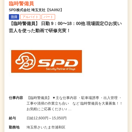
臨時警備員
SPD株式会社 埼玉支社【SA092】
注目
アルバイト
パート
【臨時警備員】 日勤 9：00〜18：00他 現場固定◎お笑い
芸人を使った動画で研修充実！
仕事内容
【臨時警備員】 ▼主な仕事内容 ・駐車場誘導 ・出入管理 ・
工事や清掃の作業立ち合い など 臨時警備員を大量募集！！
お気軽にご応募ください♪ …
給与
日給12,600円～15,050円
勤務地
埼玉県さいたま市浦和区