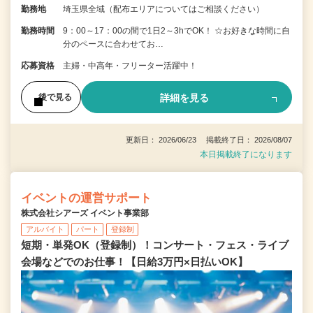
勤務地
埼玉県全域（配布エリアについてはご相談ください）
勤務時間
9：00～17：00の間で1日2～3hでOK！ ☆お好きな時間に自
分のペースに合わせてお…
応募資格
主婦・中高年・フリーター活躍中！
詳細を見る
後で見る
更新日： 2026/06/23 掲載終了日： 2026/08/07
本日掲載終了になります
イベントの運営サポート
株式会社シアーズ イベント事業部
アルバイト
パート
登録制
短期・単発OK（登録制）！コンサート・フェス・ライブ
会場などでのお仕事！【日給3万円×日払いOK】