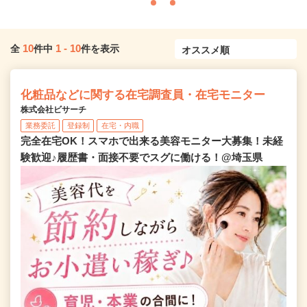
10
1
-
10
全
件中
件を表示
化粧品などに関する在宅調査員・在宅モニター
株式会社ビサーチ
業務委託
登録制
在宅・内職
完全在宅OK！スマホで出来る美容モニター大募集！未経
験歓迎♪履歴書・面接不要でスグに働ける！@埼玉県