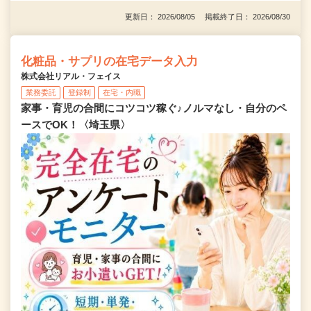
更新日： 2026/08/05 掲載終了日： 2026/08/30
化粧品・サプリの在宅データ入力
株式会社リアル・フェイス
業務委託
登録制
在宅・内職
家事・育児の合間にコツコツ稼ぐ♪ノルマなし・自分のペ
ースでOK！〈埼玉県〉