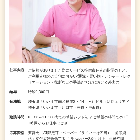
仕事内容
ご依頼がありました際にサービス提供責任者の指示のもと、
ご利用者様のご自宅に向かい“通院・買い物・レジャー・レク
リエーション・役所などの手続き”などにおける外出の…
給与
時給1,300円
勤務地
埼玉県さいたま市南区根岸3-8-14 六辻ビル（活動エリア／
埼玉県さいたま市・川口市・蕨市・戸田市）
勤務時間
8：00～21：00内での希望シフト制 ☆ご希望の時間での1日
1時間からお仕事はござ…
応募資格
要普免（AT限定可／ペーパードライバーは不可）、必須資
格：初任者研修修了者（旧ヘルパー2級）以上、年齢不問