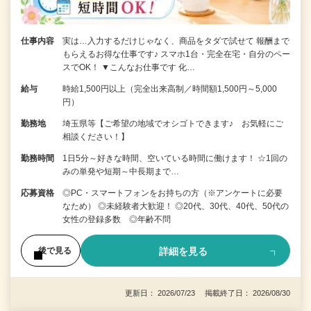
仕事内容
実は…入力するだけじゃなく、商品をタダで試せて 報酬まで
もらえるお得な仕事です♪ スマホ1台・完全在宅・自分のペー
スでOK！ ▼こんなお仕事です 化…
給与
時給1,500円以上（完全出来高制／時間額1,500円～5,000
円）
勤務地
埼玉県等【ご希望の地域でオシゴトできます♪ お気軽にご
相談ください！】
勤務時間
1日5分～好きな時間、空いている時間に働けます！ ☆1回の
みの単発や短期～中長期まで…
応募資格
◎PC・スマートフォンをお持ちの方（※アンケートに必要
なため） ◎未経験者大歓迎！ ◎20代、30代、40代、50代の
女性の登録多数 ◎年齢不問
詳細を見る
後で見る
更新日： 2026/07/23 掲載終了日： 2026/08/30