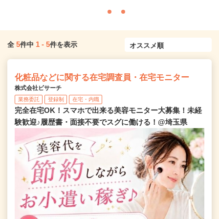
5
1
-
5
全
件中
件を表示
化粧品などに関する在宅調査員・在宅モニター
株式会社ビサーチ
業務委託
登録制
在宅・内職
完全在宅OK！スマホで出来る美容モニター大募集！未経
験歓迎♪履歴書・面接不要でスグに働ける！@埼玉県