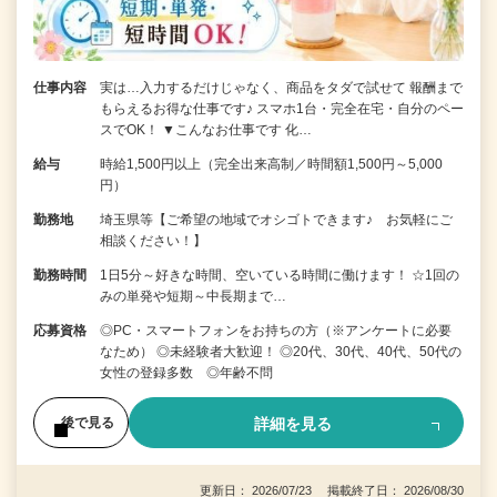
仕事内容
実は…入力するだけじゃなく、商品をタダで試せて 報酬まで
もらえるお得な仕事です♪ スマホ1台・完全在宅・自分のペー
スでOK！ ▼こんなお仕事です 化…
給与
時給1,500円以上（完全出来高制／時間額1,500円～5,000
円）
勤務地
埼玉県等【ご希望の地域でオシゴトできます♪ お気軽にご
相談ください！】
勤務時間
1日5分～好きな時間、空いている時間に働けます！ ☆1回の
みの単発や短期～中長期まで…
応募資格
◎PC・スマートフォンをお持ちの方（※アンケートに必要
なため） ◎未経験者大歓迎！ ◎20代、30代、40代、50代の
女性の登録多数 ◎年齢不問
詳細を見る
後で見る
更新日： 2026/07/23 掲載終了日： 2026/08/30