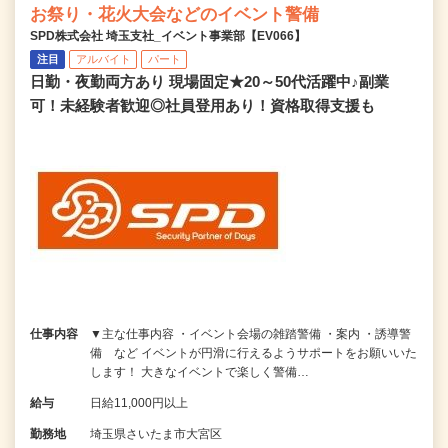
お祭り・花火大会などのイベント警備
SPD株式会社 埼玉支社_イベント事業部【EV066】
注目
アルバイト
パート
日勤・夜勤両方あり 現場固定★20～50代活躍中♪副業
可！未経験者歓迎◎社員登用あり！資格取得支援も
仕事内容
▼主な仕事内容 ・イベント会場の雑踏警備 ・案内 ・誘導警
備 など イベントが円滑に行えるようサポートをお願いいた
します！ 大きなイベントで楽しく警備…
給与
日給11,000円以上
勤務地
埼玉県さいたま市大宮区