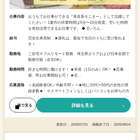
仕事内容
おうちでお仕事ができる『美容系モニター』として活躍して
ください！ 1案件の作業時間は5分〜10分程度。空いた時間
を有効活用できるお仕事です。 ◆【いろん…
給与
完全出来高制 ★謝礼は、最短で当日のうちに受け取れま
す！
勤務地
ご自宅※フルリモート勤務 埼玉県エリアおよび日本全国で
勤務可能（在宅OK）
勤務時間
好きな時間に働けます！ ★単発（1日のみ）OK！ ★応募
後、即お仕事開始も可！ ★在…
応募資格
＜未経験者OK／年齢不問＞⇒★特に20代〜50代の女性の登
録多数★ ※スマートフォンもしくはパソコンをお持ちの方
詳細を見る
後で見る
更新日： 2026/07/31 掲載終了日： 2026/08/24