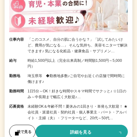
仕事内容
「このコスメ、自分の肌に合うかな？」「試してみたいけ
ど、費用が気になる…」 そんな気持ち、美容モニターで解決
できます♪ 気になる化粧品・健康食品・サプリメン…
給与
時給1,500円以上（完全出来高制／時間額1,500円～5,000
円）
勤務地
埼玉県等 ◆勤務地多数♪ご自宅やお近くの店舗で間時間に
働けます♪
勤務時間
1日5分～OK！好きな時間やスキマ時間でサクッと♪ ☆1日の
み～中長期まで幅広く大歓迎♪…
応募資格
未経験OK＆年齢不問！夏休みの1回きり・単発も大歓迎！ ★
会社員・派遣社員・契約社員・個人事業主・パート・アルバ
イト・主婦（夫）・フリーターなど、20代～50代…
詳細を見る
後で見る