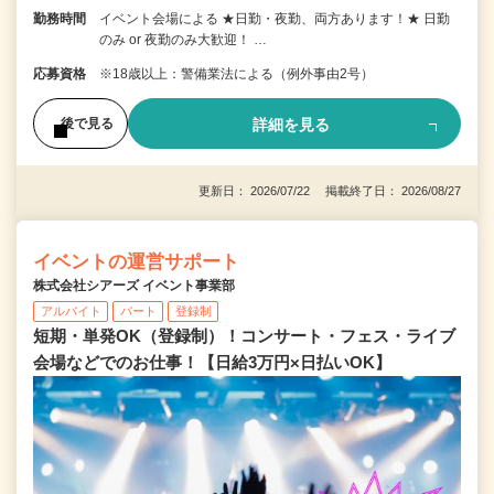
勤務時間
イベント会場による ★日勤・夜勤、両方あります！★ 日勤
のみ or 夜勤のみ大歓迎！ …
応募資格
※18歳以上：警備業法による（例外事由2号）
詳細を見る
後で見る
更新日： 2026/07/22 掲載終了日： 2026/08/27
イベントの運営サポート
株式会社シアーズ イベント事業部
アルバイト
パート
登録制
短期・単発OK（登録制）！コンサート・フェス・ライブ
会場などでのお仕事！【日給3万円×日払いOK】