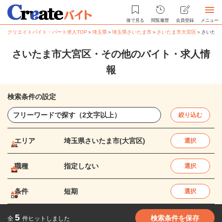
後で見る
閲覧履歴
会員登録
メニュー
クリエイトバイト・パート求人TOP
＞
埼玉県
＞
埼玉県さいたま市
＞
さいたま市大宮区
＞
さいたま
さいたま市大宮区・その他のバイト・求人情
報
検索条件の設定
絞り込む
エリア
埼玉県さいたま市(大宮区)
選択
職種
指定しない
選択
条件
短期
選択
5
検索条件を保存
全
件ヒットしました