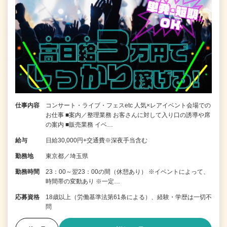
仕事内容
コンサート・ライブ・フェスetc 人気×レアイベント会場での
お仕事 ■案内／整理業務 お客さんに対して入り口の誘導や席
の案内 ■販売業務 イベ…
給与
日給30,000円+交通費※深夜手当含む
勤務地
東京都／埼玉県
勤務時間
23：00～翌23：00の間（休憩あり） ※イベントによって、
時間帯の変動あり ※一定…
応募資格
18歳以上（労働基準法第61条による）、経験・学歴は一切不
問