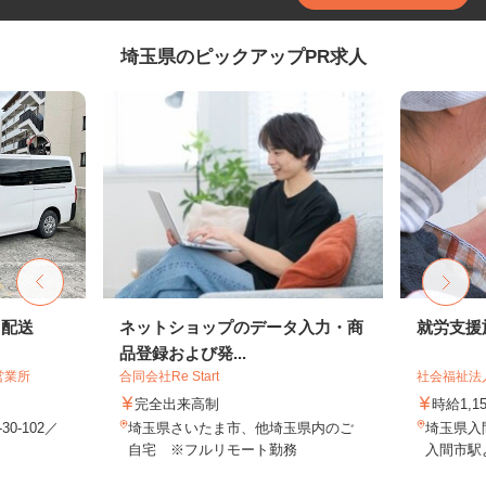
埼玉県のピックアップPR求人
ト配送
ネットショップのデータ入力・商
就労支援
品登録および発...
営業所
合同会社Re Start
社会福祉法
完全出来高制
時給1,
0-102／
埼玉県さいたま市、他埼玉県内のご
埼玉県入
自宅 ※フルリモート勤務
入間市駅よ