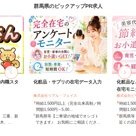
群馬県のピックアップPR求人
の内職スタ
化粧品・サプリの在宅データ入力
化粧品な
在宅モニ
株式会社リアル・フェイス
株式会社ビ
時給1,500円以上（完全出来高制／時
時給1,
間額1,500円～5,00...
間額1,500
、三重、新
群馬県等【ご希望の地域でオシゴト
群馬県等
、...
できます♪ お気軽にご相談くださ...
近くの店