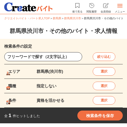
後で見る
閲覧履歴
会員登録
メニュー
クリエイトバイト・パート求人TOP
＞
群馬県
＞
群馬県渋川市
＞
群馬県渋川市・その他のバイト・
群馬県渋川市・その他のバイト・求人情報
検索条件の設定
絞り込む
エリア
群馬県(渋川市)
選択
職種
指定しない
選択
条件
資格を活かせる
選択
1
検索条件を保存
全
件ヒットしました