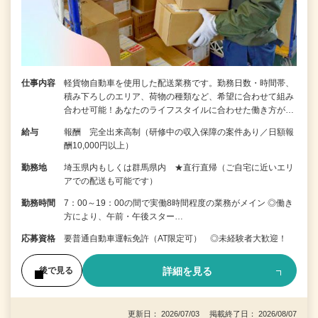
仕事内容
軽貨物自動車を使用した配送業務です。勤務日数・時間帯、
積み下ろしのエリア、荷物の種類など、希望に合わせて組み
合わせ可能！あなたのライフスタイルに合わせた働き方が…
給与
報酬 完全出来高制（研修中の収入保障の案件あり／日額報
酬10,000円以上）
勤務地
埼玉県内もしくは群馬県内 ★直行直帰（ご自宅に近いエリ
アでの配送も可能です）
勤務時間
7：00～19：00の間で実働8時間程度の業務がメイン ◎働き
方により、午前・午後スター…
応募資格
要普通自動車運転免許（AT限定可） ◎未経験者大歓迎！
詳細を見る
後で見る
更新日： 2026/07/03 掲載終了日： 2026/08/07