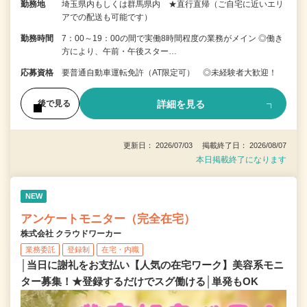
勤務地
埼玉県内もしくは群馬県内 ★直行直帰（ご自宅に近いエリ
アでの配送も可能です）
勤務時間
7：00～19：00の間で実働8時間程度の業務がメイン ◎働き
方により、午前・午後スター…
応募資格
要普通自動車運転免許（AT限定可） ◎未経験者大歓迎！
詳細を見る
後で見る
更新日： 2026/07/03 掲載終了日： 2026/08/07
本日掲載終了になります
NEW
アンケートモニター（完全在宅）
株式会社 クラウドワーカー
業務委託
登録制
在宅・内職
│当日に謝礼をお支払い【人気の在宅ワーク】美容系モニ
ター募集！★登録するだけでスグ働ける│単発もOK