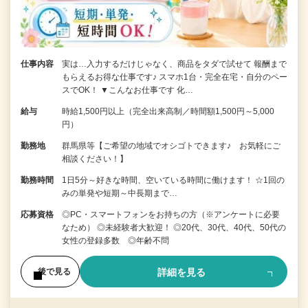
仕事内容
実は…入力するだけじゃなく、商品をタダで試せて 報酬まで
もらえるお得な仕事です♪ スマホ1台・完全在宅・自分のペー
スでOK！ ▼こんなお仕事です 化…
給与
時給1,500円以上（完全出来高制／時間額1,500円～5,000
円）
勤務地
群馬県等【ご希望の地域でオシゴトできます♪ お気軽にご
相談ください！】
勤務時間
1日5分～好きな時間、空いている時間に働けます！ ☆1回の
みの単発や短期～中長期まで…
応募資格
◎PC・スマートフォンをお持ちの方（※アンケートに必要
なため） ◎未経験者大歓迎！ ◎20代、30代、40代、50代の
女性の登録多数 ◎年齢不問
詳細を見る
後で見る