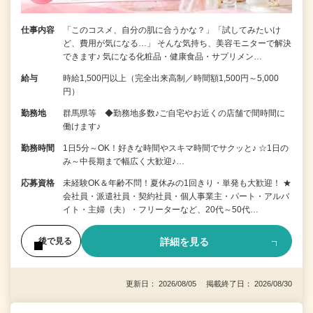
仕事内容
「このコスメ、自分の肌に合うかな？」「試してみたいけ
ど、費用が気になる…」 そんな気持ち、美容モニターで解決
できます♪ 気になる化粧品・健康食品・サプリメン…
給与
時給1,500円以上（完全出来高制／時間額1,500円～5,000
円）
勤務地
群馬県等 ◆勤務地多数♪ご自宅やお近くの店舗で間時間に
働けます♪
勤務時間
1日5分～OK！好きな時間やスキマ時間でサクッと♪ ☆1日の
み～中長期まで幅広く大歓迎♪…
応募資格
未経験OK＆年齢不問！夏休みの1回きり・単発も大歓迎！ ★
会社員・派遣社員・契約社員・個人事業主・パート・アルバ
イト・主婦（夫）・フリーターなど、20代～50代…
詳細を見る
後で見る
更新日： 2026/08/05 掲載終了日： 2026/08/30