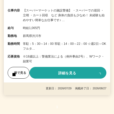
仕事内容
【スーパーマーケットの施設警備】 ・スーパーでの巡回 ・
立哨 ・カート回収 など 身体の負担も少なめ！ 未経験も始
めやすい簡単なお仕事です♪ …
給与
時給1,065円
勤務地
群馬県渋川市
勤務時間
常駐：5：30～14：00 常駐：14：00～22：00 ☆週2日～OK
フルタ…
応募資格
※18歳以上：警備業法による（例外事由2号）、Wワーク・
副業可
詳細を見る
後で見る
更新日： 2026/07/29 掲載終了日： 2026/08/27
1