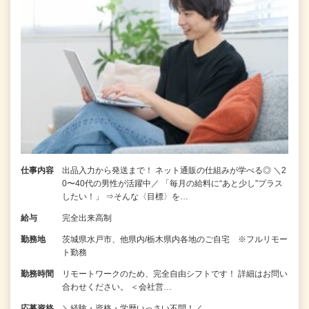
仕事内容
出品入力から発送まで！ ネット通販の仕組みが学べる◎ ＼2
0〜40代の男性が活躍中／ 「毎月の給料に“あと少し”プラス
したい！」 ⇒そんな〈目標〉を…
給与
完全出来高制
勤務地
茨城県水戸市、他県内/栃木県内各地のご自宅 ※フルリモー
ト勤務
勤務時間
リモートワークのため、完全自由シフトです！ 詳細はお問い
合わせください。 ＜会社営…
応募資格
＼経験・資格・学歴いっさい不問！／