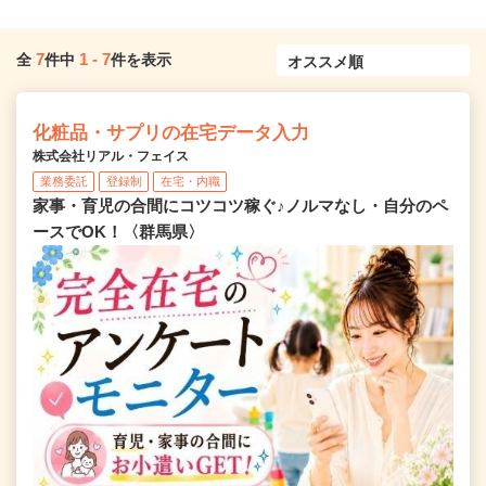
7
1
-
7
全
件中
件を表示
化粧品・サプリの在宅データ入力
株式会社リアル・フェイス
業務委託
登録制
在宅・内職
家事・育児の合間にコツコツ稼ぐ♪ノルマなし・自分のペ
ースでOK！〈群馬県〉