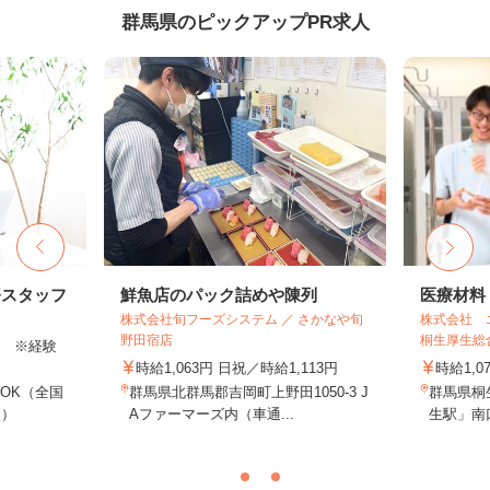
群馬県のピックアップPR求人
務スタッフ
鮮魚店のパック詰めや陳列
医療材料
株式会社旬フーズシステム ／ さかなや旬
株式会社 
野田宿店
桐生厚生総
以上 ※経験
時給1,063円 日祝／時給1,113円
時給1,0
OK（全国
群馬県北群馬郡吉岡町上野田1050-3 J
群馬県桐
し）
Aファーマーズ内（車通...
生駅」南