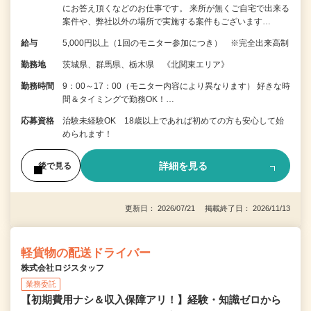
にお答え頂くなどのお仕事です。 来所が無くご自宅で出来る
案件や、弊社以外の場所で実施する案件もございます…
給与
5,000円以上（1回のモニター参加につき） ※完全出来高制
勤務地
茨城県、群馬県、栃木県 《北関東エリア》
勤務時間
9：00～17：00（モニター内容により異なります） 好きな時
間＆タイミングで勤務OK！…
応募資格
治験未経験OK 18歳以上であれば初めての方も安心して始
められます！
詳細を見る
後で見る
更新日： 2026/07/21 掲載終了日： 2026/11/13
軽貨物の配送ドライバー
株式会社ロジスタッフ
業務委託
【初期費用ナシ＆収入保障アリ！】経験・知識ゼロから