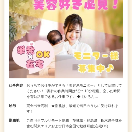
仕事内容
おうちでお仕事ができる『美容系モニター』として活躍して
ください！ 1案件の作業時間は5分〜10分程度。空いた時間
を有効活用できるお仕事です。 ◆【いろん…
給与
完全出来高制 ★謝礼は、最短で当日のうちに受け取れま
す！
勤務地
ご自宅※フルリモート勤務 茨城県・群馬県・栃木県全域を
含む関東エリアおよび日本全国で勤務可能(在宅OK)