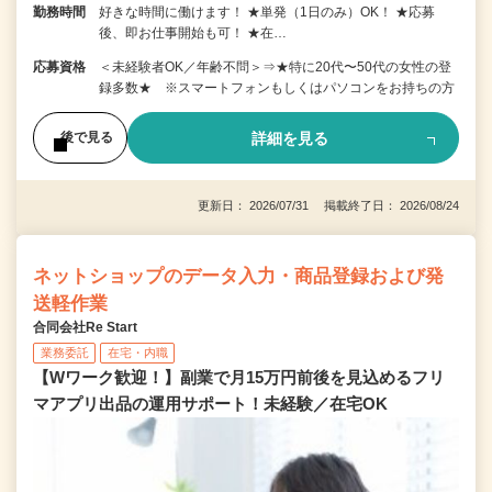
勤務時間
好きな時間に働けます！ ★単発（1日のみ）OK！ ★応募
後、即お仕事開始も可！ ★在…
応募資格
＜未経験者OK／年齢不問＞⇒★特に20代〜50代の女性の登
録多数★ ※スマートフォンもしくはパソコンをお持ちの方
詳細を見る
後で見る
更新日： 2026/07/31 掲載終了日： 2026/08/24
ネットショップのデータ入力・商品登録および発
送軽作業
合同会社Re Start
業務委託
在宅・内職
【Wワーク歓迎！】副業で月15万円前後を見込めるフリ
マアプリ出品の運用サポート！未経験／在宅OK