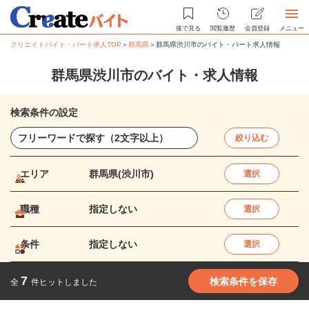
後で見る
閲覧履歴
会員登録
メニュー
クリエイトバイト・パート求人TOP
＞
群馬県
＞
群馬県渋川市のバイト・パート求人情報
群馬県渋川市のバイト・求人情報
検索条件の設定
絞り込む
エリア
群馬県(渋川市)
選択
職種
指定しない
選択
条件
指定しない
選択
7
検索条件を保存
全
件ヒットしました