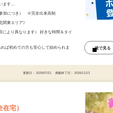
所が無くご自宅で出来る案件や、弊社以外
ざいます…
ター参加につき） ※完全出来高制
《北関東エリア》
ー内容により異なります） 好きな時間＆タイ
であれば初めての方も安心して始められま
後で見
更新日： 2026/07/21 掲載終了日： 2026/11/13