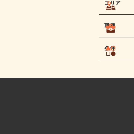
エリア
職種
条件