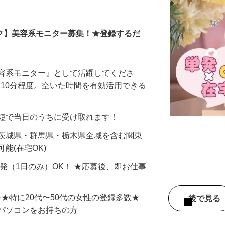
全在宅）
ーク】美容系モニター募集！★登録するだ
美容系モニター』として活躍してくださ
分〜10分程度。空いた時間を有効活用できる
最短で当日のうちに受け取れます！
 茨城県・群馬県・栃木県全域を含む関東
能(在宅OK)
単発（1日のみ）OK！ ★応募後、即お仕事
⇒★特に20代〜50代の女性の登録多数★
後で見