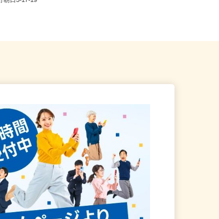
邑楽郡大泉町古氷7、群馬県邑
群馬県前橋市下沖町123-1 （上毛電
町朝日3-17-19
気鉄道線「三俣駅」より徒歩...