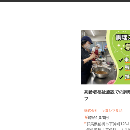
DVD・漫画などの品出し、レジ
高齢者福祉施設での調
フ
利根書店 大泉古氷店・大泉朝日店
株式会社 キヨシマ食品
時給1,070円～1,338円
時給1,070円