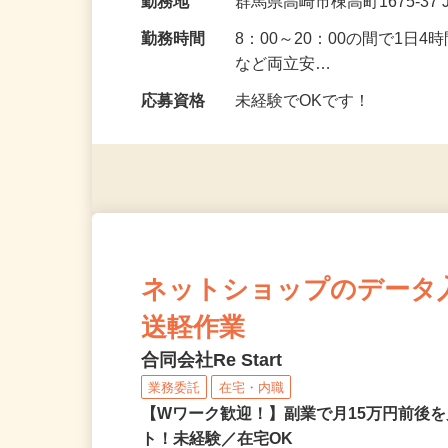
給与
時給1,063円 日祝／時給1,11
勤務地
群馬県高崎市棟高町1675-3
勤務時間
8：00～20：00の間で1日
など両立安…
応募資格
未経験でOKです！
ネットショップのデータ
送軽作業
合同会社Re Start
業務委託
在宅・内職