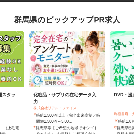
群馬県のピックアップPR求人
理スタッ
化粧品・サプリの在宅データ入
DVD
力
株式会社リアル・フェイス
利根書店
時給1,500円以上（完全出来高制／時
間額1,500円～5,00...
時給1,