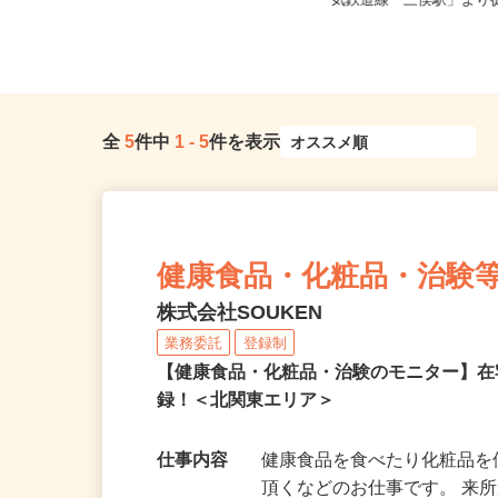
群馬県邑楽郡大泉町古氷7、群馬県邑
群馬県前橋市下沖町123
楽郡大泉町朝日3-17-19
気鉄道線「三俣駅」より徒
全
5
件中
1
-
5
件を表示
健康食品・化粧品・治験
株式会社SOUKEN
業務委託
登録制
【健康食品・化粧品・治験のモニター】
録！＜北関東エリア＞
仕事内容
健康食品を食べたり化粧品