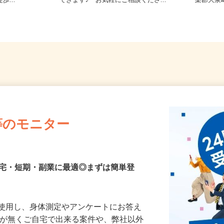
-1 （上毛電
群馬県等【ご希望の地域でオシゴト
群馬県
歩...
できます♪ お気軽にご相談くださ...
楽郡大泉
等のモニター
在宅・短期・副業に最適◎まずは簡単登
を使用し、身体測定やアンケートにお答え