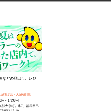
・漫画などの品出し、レジ
高齢者福祉施設での調理スタッ
フ
 大泉古氷店・大泉朝日店
株式会社 キヨシマ食品
070円～1,338円
時給1,070円