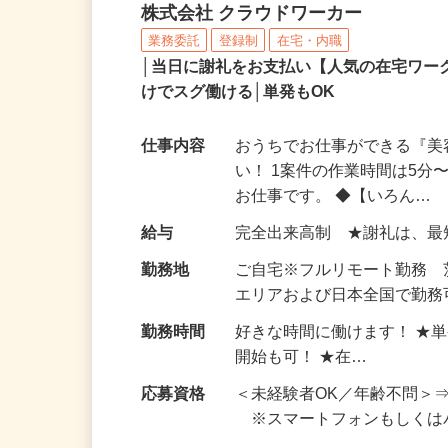
アンケートモニター（完
株式会社 クラウドワーカー
業務委託
登録制
在宅・内職
│当日に謝礼をお支払い【人気の在宅ワ
けでスグ働ける│単発もOK
仕事内容
おうちでお仕事ができる『
い！ 1案件の作業時間は5
お仕事です。 ◆【いろん…
給与
完全出来高制 ★謝礼は、
勤務地
ご自宅※フルリモート勤務
エリアおよび日本全国で勤務可
勤務時間
好きな時間に働けます！ ★
開始も可！ ★在…
応募資格
＜未経験者OK／年齢不問＞