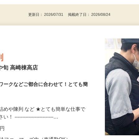
パソコンをお持ちの方
更新日： 2026/07/31 掲載終了日： 2026/08/24
列
や旬 高崎棟高店
校 Wワークなどご都合に合わせて！とても簡
詰めや陳列 など ★とても簡単な仕事で
--------------------…