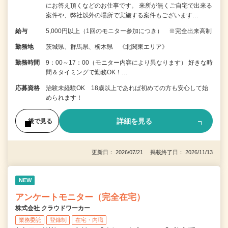
にお答え頂くなどのお仕事です。 来所が無くご自宅で出来る
案件や、弊社以外の場所で実施する案件もございます…
給与
5,000円以上（1回のモニター参加につき） ※完全出来高制
勤務地
茨城県、群馬県、栃木県 《北関東エリア》
勤務時間
9：00～17：00（モニター内容により異なります） 好きな時
間＆タイミングで勤務OK！…
応募資格
治験未経験OK 18歳以上であれば初めての方も安心して始
められます！
詳細を見る
後で見る
更新日： 2026/07/21 掲載終了日： 2026/11/13
NEW
アンケートモニター（完全在宅）
株式会社 クラウドワーカー
業務委託
登録制
在宅・内職