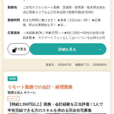
勤務地
ご自宅※フルリモート勤務 茨城県・群馬県・栃木県全域を
含む関東エリアおよび日本全国で勤務可能(在宅OK)
勤務時間
好きな時間に働けます！ ★単発（1日のみ）OK！ ★応募
後、即お仕事開始も可！ ★在…
応募資格
＜未経験者OK／年齢不問＞⇒★特に20代〜50代の女性の登
録多数★ ※スマートフォンもしくはパソコンをお持ちの方
詳細を見る
後で見る
更新日： 2026/07/31 掲載終了日： 2026/08/24
NEW
リモート勤務での会計・経理業務
税理士法人 サリーレ
パート
【時給1,350円以上】税務・会計経験を正当評価！1⼈で
申告完結できる⽅のスキルを求める完全在宅募集