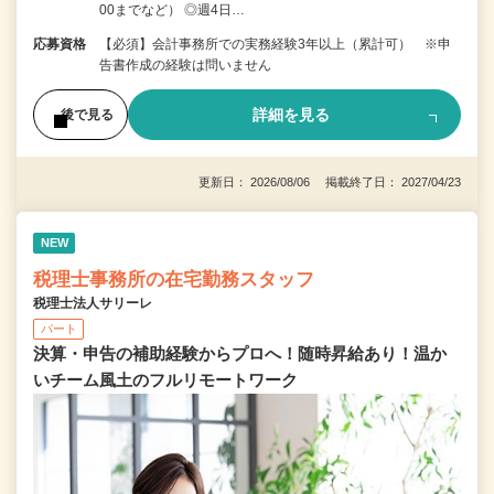
00までなど） ◎週4日…
応募資格
【必須】会計事務所での実務経験3年以上（累計可） ※申
告書作成の経験は問いません
詳細を見る
後で見る
更新日： 2026/08/06 掲載終了日： 2027/04/23
NEW
税理士事務所の在宅勤務スタッフ
税理士法人サリーレ
パート
決算・申告の補助経験からプロへ！随時昇給あり！温か
いチーム⾵⼟のフルリモートワーク