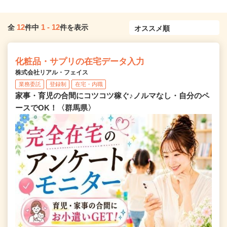
12
1
-
12
全
件中
件を表示
化粧品・サプリの在宅データ入力
株式会社リアル・フェイス
業務委託
登録制
在宅・内職
家事・育児の合間にコツコツ稼ぐ♪ノルマなし・自分のペ
ースでOK！〈群馬県〉