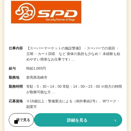
仕事内容
【スーパーマーケットの施設警備】 ・スーパーでの巡回 ・
立哨 ・カート回収 など 身体の負担も少なめ！ 未経験も始
めやすい簡単なお仕事です♪ …
給与
時給1,065円
勤務地
群馬県高崎市
勤務時間
常駐：5：30～14：00 常駐：14：00～23：00 ※両方の時間
が勤務可能な方 …
応募資格
※18歳以上：警備業法による（例外事由2号）、Wワーク・
副業可
詳細を見る
後で見る