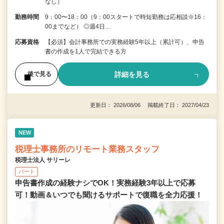
なし）
勤務時間
9：00〜18：00（9：00スタートで時短勤務は応相談※16：
00までなど） ◎週4日…
応募資格
【必須】会計事務所での実務経験5年以上（累計可）、申告
書の作成を1人で完結できる方
詳細を見る
後で見る
更新日： 2026/08/06 掲載終了日： 2027/04/23
NEW
税理士事務所のリモート業務スタッフ
税理士法人 サリーレ
パート
申告書作成の経験ナシでOK！実務経験3年以上で応募
可！動画＆いつでも聞けるサポートで復職を全⼒応援！