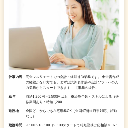
仕事内容
完全フルリモートでの会計・経理補助業務です。 申告書作成
の経験がない⽅でも、まずは試算表作成や会計ソフトへの⼊
⼒業務からスタートできます！ 【事務の経験…
給与
時給1,250円～1,500円以上 ※経験年数・スキルによる（研
修期間あり：時給1,200…
勤務地
全国どこからでも在宅勤務OK（全国47都道府県対応、転勤
なし）
勤務時間
9：00〜18：00（9：00スタートで時短勤務は応相談※16：