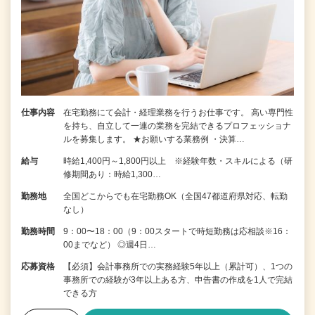
仕事内容
在宅勤務にて会計・経理業務を行うお仕事です。 高い専門性
を持ち、自立して一連の業務を完結できるプロフェッショナ
ルを募集します。 ★お願いする業務例 ・決算…
給与
時給1,400円～1,800円以上 ※経験年数・スキルによる（研
修期間あり：時給1,300…
勤務地
全国どこからでも在宅勤務OK（全国47都道府県対応、転勤
なし）
勤務時間
9：00〜18：00（9：00スタートで時短勤務は応相談※16：
00までなど） ◎週4日…
応募資格
【必須】会計事務所での実務経験5年以上（累計可）、1つの
事務所での経験が3年以上ある方、申告書の作成を1人で完結
できる方