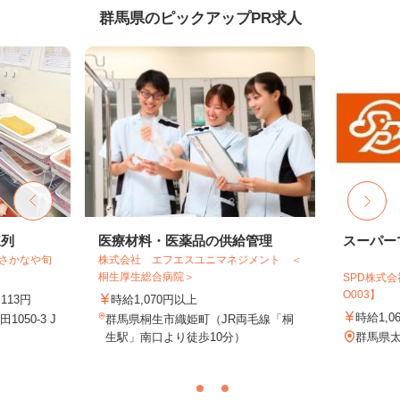
群馬県のピックアップPR求人
陳列
医療材料・医薬品の供給管理
スーパー
 さかなや旬
株式会社 エフエスユニマネジメント ＜
桐生厚生総合病院＞
SPD株式
O003】
113円
時給1,070円以上
時給1,0
050-3 J
群馬県桐生市織姫町（JR両毛線「桐
生駅」南口より徒歩10分）
群馬県