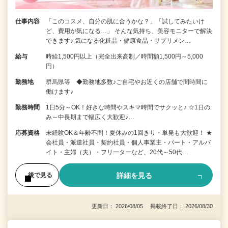
仕事内容
「このコスメ、自分の肌に合うかな？」「試してみたいけ
ど、費用が気になる…」 そんな気持ち、美容モニターで解決
できます♪ 気になる化粧品・健康食品・サプリメン…
給与
時給1,500円以上（完全出来高制／時間額1,500円～5,000
円）
勤務地
群馬県等 ◆勤務地多数♪ご自宅やお近くの店舗で間時間に
働けます♪
勤務時間
1日5分～OK！好きな時間やスキマ時間でサクッと♪ ☆1日の
み～中長期まで幅広く大歓迎♪…
応募資格
未経験OK＆年齢不問！夏休みの1回きり・単発も大歓迎！ ★
会社員・派遣社員・契約社員・個人事業主・パート・アルバ
イト・主婦（夫）・フリーターなど、20代～50代…
詳細を見る
後で見る
更新日： 2026/08/05 掲載終了日： 2026/08/30