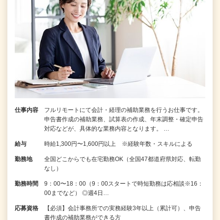
仕事内容
フルリモートにて会計・経理の補助業務を行うお仕事です。
申告書作成の補助業務、試算表の作成、年末調整・確定申告
対応などが、具体的な業務内容となります。 …
給与
時給1,300円〜1,600円以上 ※経験年数・スキルによる
勤務地
全国どこからでも在宅勤務OK（全国47都道府県対応、転勤
なし）
勤務時間
9：00〜18：00（9：00スタートで時短勤務は応相談※16：
00までなど） ◎週4日…
応募資格
【必須】会計事務所での実務経験3年以上（累計可）、申告
書作成の補助業務ができる方