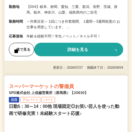
勤務地
【004】岐阜、静岡、愛知、三重、新潟、長野、茨城、群
馬、栃木、神奈川、山梨、福島県内のご自宅
勤務時間
～作業目安～ 1回につき作業期間、 1週間～3週間程度の お
仕事を用意しています。 …
応募資格
年齢＆経験不問！学生／ペット／ネイル不可！
詳細を見る
後で見る
更新日： 2026/07/27 掲載終了日： 2026/09/04
スーパーマーケットの警備員
SPD株式会社 上信越営業所（群馬県）【JO030】
注目
アルバイト
パート
日勤5：30～14：00他 現場固定◎お笑い芸人を使った動
画で研修充実！未経験スタート応援♪