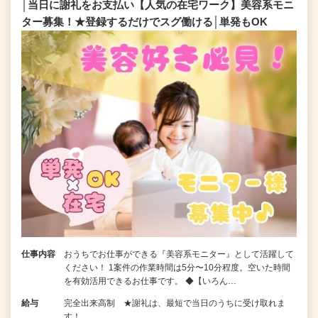
│当日に謝礼をお支払い【人気の在宅ワーク】美容系モニ
ター募集！★登録するだけでスグ働ける│単発もOK
仕事内容
おうちでお仕事ができる『美容系モニター』として活躍して
ください！ 1案件の作業時間は5分〜10分程度。空いた時間
を有効活用できるお仕事です。 ◆【いろん…
給与
完全出来高制 ★謝礼は、最短で当日のうちに受け取れま
す！