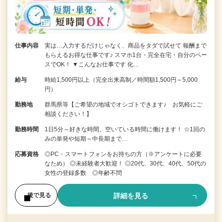
仕事内容
実は…入力するだけじゃなく、商品をタダで試せて 報酬まで
もらえるお得な仕事です♪ スマホ1台・完全在宅・自分のペー
スでOK！ ▼こんなお仕事です 化…
給与
時給1,500円以上（完全出来高制／時間額1,500円～5,000
円）
勤務地
群馬県等【ご希望の地域でオシゴトできます♪ お気軽にご
相談ください！】
勤務時間
1日5分～好きな時間、空いている時間に働けます！ ☆1回の
みの単発や短期～中長期まで…
応募資格
◎PC・スマートフォンをお持ちの方（※アンケートに必要
なため） ◎未経験者大歓迎！ ◎20代、30代、40代、50代の
女性の登録多数 ◎年齢不問
詳細を見る
後で見る