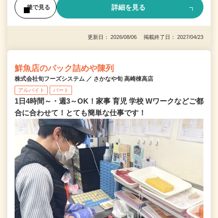
詳細を見る
後で見る
更新日： 2026/08/06 掲載終了日： 2027/04/23
鮮魚店のパック詰めや陳列
株式会社旬フーズシステム ／ さかなや旬 高崎棟高店
アルバイト
パート
1日4時間～・週3～OK！家事 育児 学校 Wワークなどご都
合に合わせて！とても簡単な仕事です！