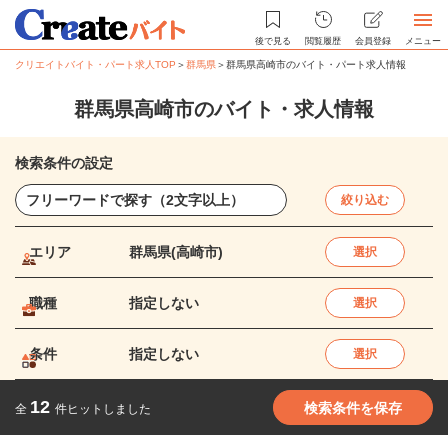
後で見る
閲覧履歴
会員登録
メニュー
クリエイトバイト・パート求人TOP
＞
群馬県
＞
群馬県高崎市のバイト・パート求人情報
群馬県高崎市のバイト・求人情報
検索条件の設定
絞り込む
エリア
群馬県(高崎市)
選択
職種
指定しない
選択
条件
指定しない
選択
12
検索条件を保存
全
件ヒットしました