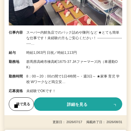
仕事内容
スーパー内鮮魚店でのパック詰めや陳列 など ★とても簡単
な仕事です！未経験の方もご安心ください！ ---------------------
----…
給与
時給1,063円 日祝／時給1,113円
勤務地
群馬県高崎市棟高町1675-37 JAファーマーズ内（車通勤O
K）
勤務時間
8：00～20：00の間で1日4時間～・週3日～ ★家事 育児 学
校 Wワークなど両立安…
応募資格
未経験でOKです！
詳細を見る
後で見る
更新日： 2026/07/17 掲載終了日： 2026/08/31