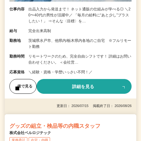
仕事内容
出品入力から発送まで！ ネット通販の仕組みが学べる◎ ＼2
0〜40代の男性が活躍中／ 「毎月の給料に“あと少し”プラス
したい！」 ⇒そんな〈目標〉を…
給与
完全出来高制
勤務地
茨城県水戸市、他県内/栃木県内各地のご自宅 ※フルリモー
ト勤務
勤務時間
リモートワークのため、完全自由シフトです！ 詳細はお問い
合わせください。 ＜会社営…
応募資格
＼経験・資格・学歴いっさい不問！／
詳細を見る
後で見る
更新日： 2026/07/15 掲載終了日： 2026/08/26
グッズの組立・検品等の内職スタッフ
株式会社ベルロジテック
業務委託
在宅・内職