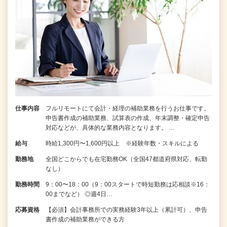
仕事内容
フルリモートにて会計・経理の補助業務を行うお仕事です。
申告書作成の補助業務、試算表の作成、年末調整・確定申告
対応などが、具体的な業務内容となります。 …
給与
時給1,300円〜1,600円以上 ※経験年数・スキルによる
勤務地
全国どこからでも在宅勤務OK（全国47都道府県対応、転勤
なし）
勤務時間
9：00〜18：00（9：00スタートで時短勤務は応相談※16：
00までなど） ◎週4日…
応募資格
【必須】会計事務所での実務経験3年以上（累計可）、申告
書作成の補助業務ができる方