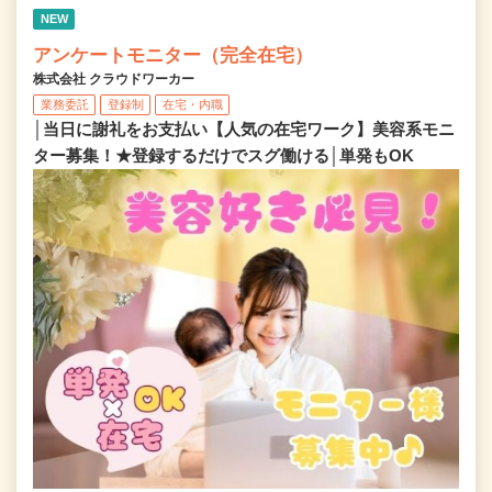
NEW
アンケートモニター（完全在宅）
株式会社 クラウドワーカー
業務委託
登録制
在宅・内職
│当日に謝礼をお支払い【人気の在宅ワーク】美容系モニ
ター募集！★登録するだけでスグ働ける│単発もOK