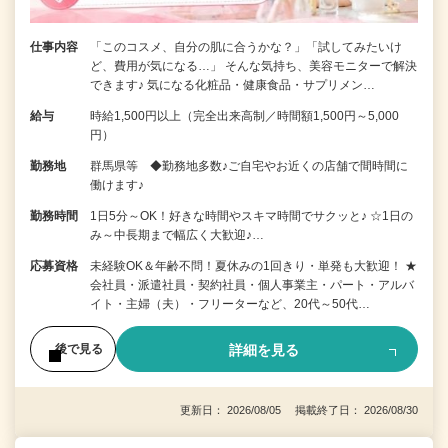
仕事内容
「このコスメ、自分の肌に合うかな？」「試してみたいけ
ど、費用が気になる…」 そんな気持ち、美容モニターで解決
できます♪ 気になる化粧品・健康食品・サプリメン…
給与
時給1,500円以上（完全出来高制／時間額1,500円～5,000
円）
勤務地
群馬県等 ◆勤務地多数♪ご自宅やお近くの店舗で間時間に
働けます♪
勤務時間
1日5分～OK！好きな時間やスキマ時間でサクッと♪ ☆1日の
み～中長期まで幅広く大歓迎♪…
応募資格
未経験OK＆年齢不問！夏休みの1回きり・単発も大歓迎！ ★
会社員・派遣社員・契約社員・個人事業主・パート・アルバ
イト・主婦（夫）・フリーターなど、20代～50代…
詳細を見る
後で見る
更新日： 2026/08/05 掲載終了日： 2026/08/30