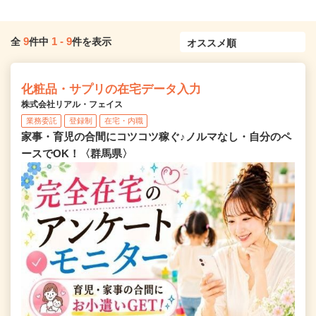
9
1
-
9
全
件中
件を表示
化粧品・サプリの在宅データ入力
株式会社リアル・フェイス
業務委託
登録制
在宅・内職
家事・育児の合間にコツコツ稼ぐ♪ノルマなし・自分のペ
ースでOK！〈群馬県〉