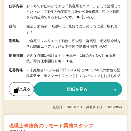
仕事内容
おうちでお仕事ができる『美容系モニター』として活躍して
ください！ 1案件の作業時間は5分〜10分程度。空いた時間
を有効活用できるお仕事です。 ◆【いろん…
給与
完全出来高制 ★謝礼は、最短で当日のうちに受け取れま
す！
勤務地
ご自宅※フルリモート勤務 茨城県・群馬県・栃木県全域を
含む関東エリアおよび日本全国で勤務可能(在宅OK)
勤務時間
好きな時間に働けます！ ★単発（1日のみ）OK！ ★応募
後、即お仕事開始も可！ ★在…
応募資格
＜未経験者OK／年齢不問＞⇒★特に20代〜50代の女性の登
録多数★ ※スマートフォンもしくはパソコンをお持ちの方
詳細を見る
後で見る
更新日： 2026/07/31 掲載終了日： 2026/08/24
税理士事務所のリモート業務スタッフ