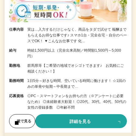
仕事内容
実は…入力するだけじゃなく、商品をタダで試せて 報酬まで
もらえるお得な仕事です♪ スマホ1台・完全在宅・自分のペー
スでOK！ ▼こんなお仕事です 化…
給与
時給1,500円以上（完全出来高制／時間額1,500円～5,000
円）
勤務地
群馬県等【ご希望の地域でオシゴトできます♪ お気軽にご
相談ください！】
勤務時間
1日5分～好きな時間、空いている時間に働けます！ ☆1回の
みの単発や短期～中長期まで…
応募資格
◎PC・スマートフォンをお持ちの方（※アンケートに必要
なため） ◎未経験者大歓迎！ ◎20代、30代、40代、50代の
女性の登録多数 ◎年齢不問
詳細を見る
後で見る