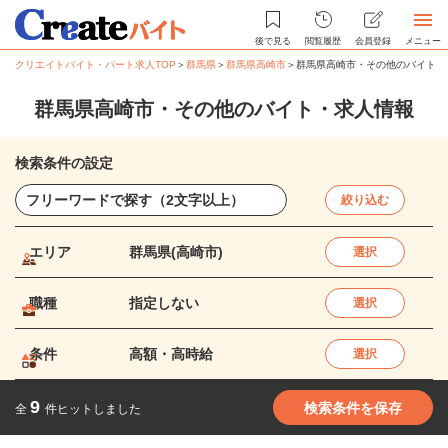
後で見る
閲覧履歴
会員登録
メニュー
クリエイトバイト・パート求人TOP
＞
群馬県
＞
群馬県高崎市
＞
群馬県高崎市・その他のバイト・
群馬県高崎市・その他のバイト・求人情報
検索条件の設定
絞り込む
エリア
群馬県(高崎市)
選択
職種
指定しない
選択
条件
高額・高時給
選択
9
検索条件を保存
全
件ヒットしました