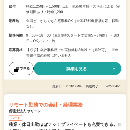
給与
時給1,250円～1,500円以上 ※経験年数・スキルによる（研
修期間あり：時給1,200…
勤務地
全国どこからでも在宅勤務OK（全国47都道府県対応、転勤
なし）
勤務時間
9：00～18：00（原則9時スタートで実働5～8時間） ・週3
日～OK／シフト制 ・…
応募資格
【必須】会計事務所での実務経験3年以上（累計可） ※申
告書作成の経験は問いません
詳細を見る
後で見る
更新日： 2026/06/04 掲載終了日： 2027/04/23
リモート勤務での会計・経理業務
税理士法人 サリーレ
パート
残業・休日出勤ほぼナシ！プライベートも充実できる。IT