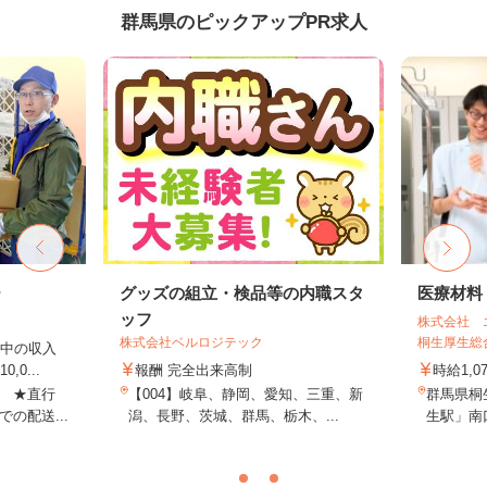
群馬県のピックアップPR求人
ー
グッズの組立・検品等の内職スタ
医療材料
ッフ
株式会社 
株式会社ベルロジテック
桐生厚生総
中の収入
0...
報酬 完全出来高制
時給1,0
 ★直行
【004】岐阜、静岡、愛知、三重、新
群馬県桐
の配送...
潟、長野、茨城、群馬、栃木、...
生駅」南