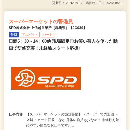
更新日： 2026/07/15 掲載終了日： 2026/08/26
スーパーマーケットの警備員
SPD株式会社 上信越営業所（群馬県）【JO030】
注目
アルバイト
パート
日勤5：30～14：00他 現場固定◎お笑い芸人を使った動
画で研修充実！未経験スタート応援♪
仕事内容
【スーパーマーケットの施設警備】 ・スーパーでの巡回 ・
立哨 ・カート回収 など 身体の負担も少なめ！ 未経験も始
めやすい簡単なお仕事です♪ …