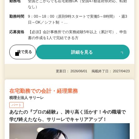
勤務地
全国どこからでも在宅勤務OK（全国47都道府県対応、転勤
なし）
勤務時間
9：00～18：00（原則9時スタートで実働5～8時間） ・週3
日～OK／シフト制 ・…
応募資格
【必須】会計事務所での実務経験5年以上（累計可）、申告
書の作成を1人で完結できる方
詳細を見る
後で見る
更新日： 2026/06/01 掲載終了日： 2027/04/23
在宅勤務での会計・経理業務
税理士法人 サリーレ
パート
あなたの『プロの経験』、誇り高く活かす！今の職場で
学び終えたなら、サリーレでキャリアアップ！