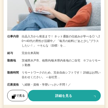
仕事内容
出品入力から発送まで！ ネット通販の仕組みが学べる◎ ＼2
0〜40代の男性が活躍中／ 「毎月の給料に“あと少し”プラス
したい！」 ⇒そんな〈目標〉を…
給与
完全出来高制
勤務地
茨城県水戸市、他県内/栃木県内各地のご自宅 ※フルリモー
ト勤務
勤務時間
リモートワークのため、完全自由シフトです！ 詳細はお問い
合わせください。 ＜会社営…
応募資格
＼経験・資格・学歴いっさい不問！／
詳細を見る
後で見る