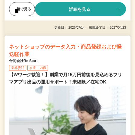
詳細を見る
後で見る
更新日： 2026/07/14 掲載終了日： 2027/04/23
ネットショップのデータ入力・商品登録および発
送軽作業
合同会社Re Start
業務委託
在宅・内職
【Wワーク歓迎！】副業で月15万円前後を見込めるフリ
マアプリ出品の運用サポート！未経験／在宅OK