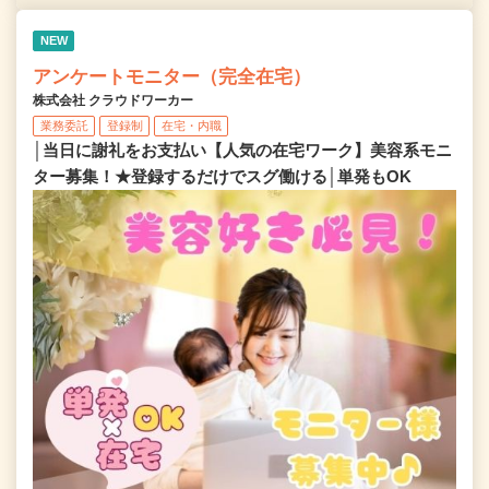
NEW
アンケートモニター（完全在宅）
株式会社 クラウドワーカー
業務委託
登録制
在宅・内職
│当日に謝礼をお支払い【人気の在宅ワーク】美容系モニ
ター募集！★登録するだけでスグ働ける│単発もOK