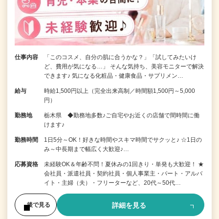
仕事内容
「このコスメ、自分の肌に合うかな？」「試してみたいけ
ど、費用が気になる…」 そんな気持ち、美容モニターで解決
できます♪ 気になる化粧品・健康食品・サプリメン…
給与
時給1,500円以上（完全出来高制／時間額1,500円～5,000
円）
勤務地
栃木県 ◆勤務地多数♪ご自宅やお近くの店舗で間時間に働
けます♪
勤務時間
1日5分～OK！好きな時間やスキマ時間でサクッと♪ ☆1日の
み～中長期まで幅広く大歓迎♪…
応募資格
未経験OK＆年齢不問！夏休みの1回きり・単発も大歓迎！ ★
会社員・派遣社員・契約社員・個人事業主・パート・アルバ
イト・主婦（夫）・フリーターなど、20代～50代…
詳細を見る
後で見る