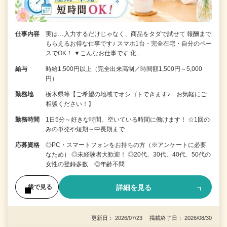
仕事内容
実は…入力するだけじゃなく、商品をタダで試せて 報酬まで
もらえるお得な仕事です♪ スマホ1台・完全在宅・自分のペー
スでOK！ ▼こんなお仕事です 化…
給与
時給1,500円以上（完全出来高制／時間額1,500円～5,000
円）
勤務地
栃木県等【ご希望の地域でオシゴトできます♪ お気軽にご
相談ください！】
勤務時間
1日5分～好きな時間、空いている時間に働けます！ ☆1回の
みの単発や短期～中長期まで…
応募資格
◎PC・スマートフォンをお持ちの方（※アンケートに必要
なため） ◎未経験者大歓迎！ ◎20代、30代、40代、50代の
女性の登録多数 ◎年齢不問
詳細を見る
後で見る
更新日： 2026/07/23 掲載終了日： 2026/08/30