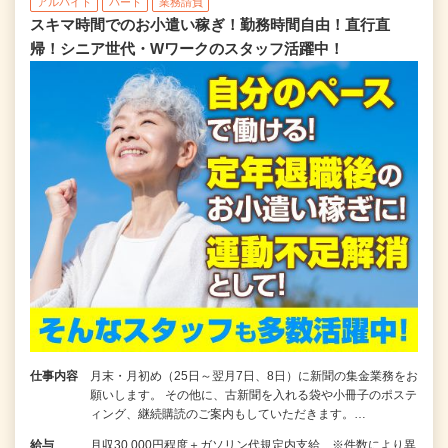
アルバイト
パート
業務請負
スキマ時間でのお小遣い稼ぎ！勤務時間自由！直行直
帰！シニア世代・Wワークのスタッフ活躍中！
仕事内容
月末・月初め（25日～翌月7日、8日）に新聞の集金業務をお
願いします。 その他に、古新聞を入れる袋や小冊子のポステ
ィング、継続購読のご案内もしていただきます。…
給与
月収30,000円程度＋ガソリン代規定内支給 ※件数により異