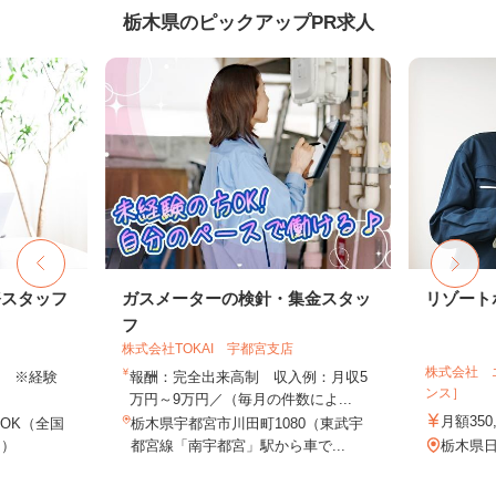
栃木県のピックアップPR求人
務スタッフ
ガスメーターの検針・集金スタッ
リゾート
フ
株式会社TOKAI 宇都宮支店
株式会社 
以上 ※経験
報酬：完全出来高制 収入例：月収5
ンス］
万円～9万円／（毎月の件数によ...
月額350,
OK（全国
栃木県宇都宮市川田町1080（東武宇
し）
都宮線「南宇都宮」駅から車で...
栃木県日