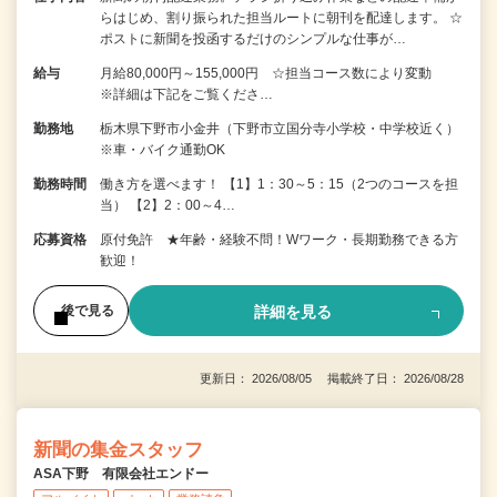
らはじめ、割り振られた担当ルートに朝刊を配達します。 ☆
ポストに新聞を投函するだけのシンプルな仕事が…
給与
月給80,000円～155,000円 ☆担当コース数により変動
※詳細は下記をご覧くださ…
勤務地
栃木県下野市小金井（下野市立国分寺小学校・中学校近く）
※車・バイク通勤OK
勤務時間
働き方を選べます！ 【1】1：30～5：15（2つのコースを担
当） 【2】2：00～4…
応募資格
原付免許 ★年齢・経験不問！Wワーク・長期勤務できる方
歓迎！
詳細を見る
後で見る
更新日： 2026/08/05 掲載終了日： 2026/08/28
新聞の集金スタッフ
ASA下野 有限会社エンドー