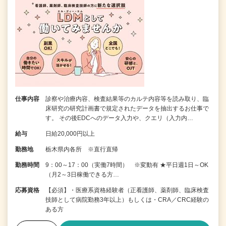
仕事内容
診察や治療内容、検査結果等のカルテ内容等を読み取り、臨
床研究の研究計画書で規定されたデータを抽出するお仕事で
す。 その後EDCへのデータ入力や、クエリ（入力内…
給与
日給20,000円以上
勤務地
栃木県内各所 ※直行直帰
勤務時間
9：00～17：00（実働7時間） ※変動有 ★平日週1日～OK
（月2～3日稼働できる方…
応募資格
【必須】・医療系資格経験者（正看護師、薬剤師、臨床検査
技師として病院勤務3年以上）もしくは・CRA／CRC経験の
ある方