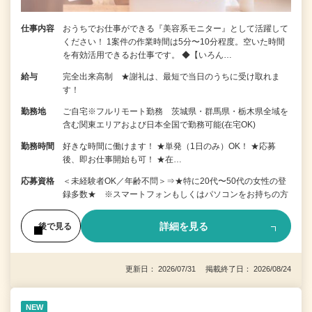
仕事内容
おうちでお仕事ができる『美容系モニター』として活躍して
ください！ 1案件の作業時間は5分〜10分程度。空いた時間
を有効活用できるお仕事です。 ◆【いろん…
給与
完全出来高制 ★謝礼は、最短で当日のうちに受け取れま
す！
勤務地
ご自宅※フルリモート勤務 茨城県・群馬県・栃木県全域を
含む関東エリアおよび日本全国で勤務可能(在宅OK)
勤務時間
好きな時間に働けます！ ★単発（1日のみ）OK！ ★応募
後、即お仕事開始も可！ ★在…
応募資格
＜未経験者OK／年齢不問＞⇒★特に20代〜50代の女性の登
録多数★ ※スマートフォンもしくはパソコンをお持ちの方
詳細を見る
後で見る
更新日： 2026/07/31 掲載終了日： 2026/08/24
NEW