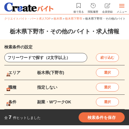
後で見る
閲覧履歴
会員登録
メニュー
クリエイトバイト・パート求人TOP
＞
栃木県
＞
栃木県下野市
＞
栃木県下野市・その他のバイト・
栃木県下野市・その他のバイト・求人情報
検索条件の設定
絞り込む
エリア
栃木県(下野市)
選択
職種
指定しない
選択
条件
副業・WワークOK
選択
7
検索条件を保存
全
件ヒットしました