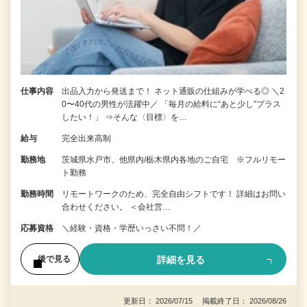
仕事内容
出品入力から発送まで！ ネット通販の仕組みが学べる◎ ＼2
0〜40代の男性が活躍中／ 「毎月の給料に“あと少し”プラス
したい！」 ⇒そんな〈目標〉を…
給与
完全出来高制
勤務地
茨城県水戸市、他県内/栃木県内各地のご自宅 ※フルリモー
ト勤務
勤務時間
リモートワークのため、完全自由シフトです！ 詳細はお問い
合わせください。 ＜会社営…
応募資格
＼経験・資格・学歴いっさい不問！／
詳細を見る
後で見る
更新日： 2026/07/15 掲載終了日： 2026/08/26