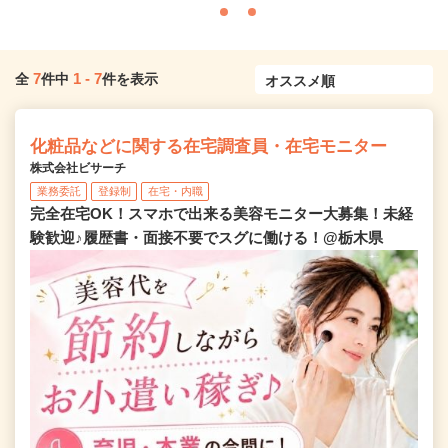
7
1
-
7
全
件中
件を表示
化粧品などに関する在宅調査員・在宅モニター
株式会社ビサーチ
業務委託
登録制
在宅・内職
完全在宅OK！スマホで出来る美容モニター大募集！未経
験歓迎♪履歴書・面接不要でスグに働ける！@栃木県