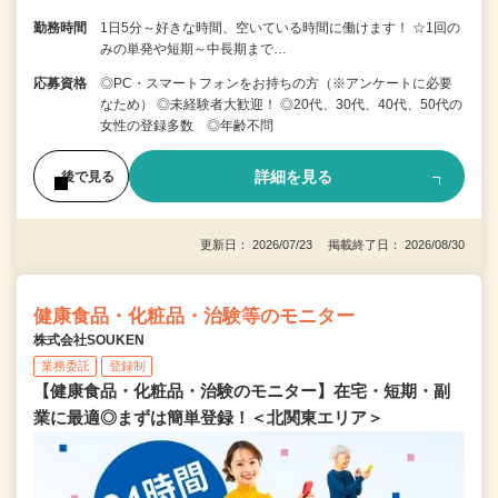
勤務時間
1日5分～好きな時間、空いている時間に働けます！ ☆1回の
みの単発や短期～中長期まで…
応募資格
◎PC・スマートフォンをお持ちの方（※アンケートに必要
なため） ◎未経験者大歓迎！ ◎20代、30代、40代、50代の
女性の登録多数 ◎年齢不問
詳細を見る
後で見る
更新日： 2026/07/23 掲載終了日： 2026/08/30
健康食品・化粧品・治験等のモニター
株式会社SOUKEN
業務委託
登録制
【健康食品・化粧品・治験のモニター】在宅・短期・副
業に最適◎まずは簡単登録！＜北関東エリア＞