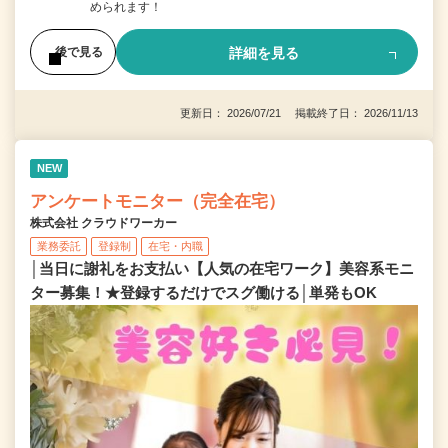
められます！
詳細を見る
後で見る
更新日： 2026/07/21 掲載終了日： 2026/11/13
NEW
アンケートモニター（完全在宅）
株式会社 クラウドワーカー
業務委託
登録制
在宅・内職
│当日に謝礼をお支払い【人気の在宅ワーク】美容系モニ
ター募集！★登録するだけでスグ働ける│単発もOK