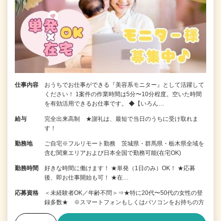
仕事内容
おうちでお仕事ができる『美容系モニター』として活躍して
ください！ 1案件の作業時間は5分〜10分程度。空いた時間
を有効活用できるお仕事です。 ◆【いろん…
給与
完全出来高制 ★謝礼は、最短で当日のうちに受け取れま
す！
勤務地
ご自宅※フルリモート勤務 茨城県・群馬県・栃木県全域を
含む関東エリアおよび日本全国で勤務可能(在宅OK)
勤務時間
好きな時間に働けます！ ★単発（1日のみ）OK！ ★応募
後、即お仕事開始も可！ ★在…
応募資格
＜未経験者OK／年齢不問＞⇒★特に20代〜50代の女性の登
録多数★ ※スマートフォンもしくはパソコンをお持ちの方