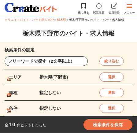
後で見る
閲覧履歴
会員登録
メニュー
クリエイトバイト・パート求人TOP
＞
栃木県
＞
栃木県下野市のバイト・パート求人情報
栃木県下野市のバイト・求人情報
検索条件の設定
絞り込む
エリア
栃木県(下野市)
選択
職種
指定しない
選択
条件
指定しない
選択
10
検索条件を保存
全
件ヒットしました