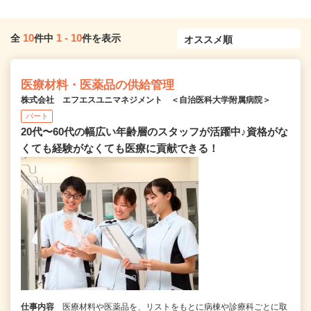
10
1
-
10
全
件中
件を表示
医療材料・医薬品の供給管理
株式会社 エフエスユニマネジメント ＜自治医科大学附属病院＞
パート
20代〜60代の幅広い年齢層のスタッフが活躍中♪資格がな
くても経験がなくても医療に貢献できる！
仕事内容
医療材料や医薬品を、リストをもとに病棟や診療科ごとに取