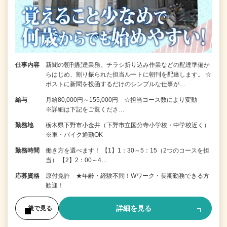
仕事内容
新聞の朝刊配達業務。チラシ折り込み作業などの配達準備か
らはじめ、割り振られた担当ルートに朝刊を配達します。 ☆
ポストに新聞を投函するだけのシンプルな仕事が…
給与
月給80,000円～155,000円 ☆担当コース数により変動
※詳細は下記をご覧くださ…
勤務地
栃木県下野市小金井（下野市立国分寺小学校・中学校近く）
※車・バイク通勤OK
勤務時間
働き方を選べます！ 【1】1：30～5：15（2つのコースを担
当） 【2】2：00～4…
応募資格
原付免許 ★年齢・経験不問！Wワーク・長期勤務できる方
歓迎！
詳細を見る
後で見る