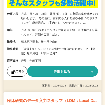
仕事内容
月末・月初め（25日～翌月7日、8日）に新聞の集金業務をお
願いします。 その他に、古新聞を入れる袋や小冊子のポステ
ィング、継続購読のご案内もしていただきます。…
給与
月収30,000円程度＋ガソリン代規定内支給 ※件数により異
なります。詳細をご覧ください！
勤務地
栃木県下野市、栃木県小山市
勤務時間
【時間】9：00～18：00の間でご都合に合わせてＯＫ 【勤
務】月末月初（25日～翌月7…
応募資格
経験・年齢不問
詳細を見る
後で見る
更新日： 2026/07/28 掲載終了日： 2026/08/28
臨床研究のデータ入力スタッフ（LDM：Local Dat