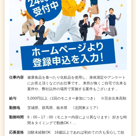
仕事内容
健康食品を食べたり化粧品を使用し、身体測定やアンケート
にお答え頂くなどのお仕事です。 来所が無くご自宅で出来る
案件や、弊社以外の場所で実施する案件もございます…
給与
5,000円以上（1回のモニター参加につき） ※完全出来高制
勤務地
茨城県、群馬県、栃木県 《北関東エリア》
勤務時間
9：00～17：00（モニター内容により異なります） 好きな時
間＆タイミングで勤務OK！…
応募資格
治験未経験OK 18歳以上であれば初めての方も安心して始