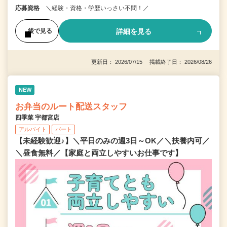
応募資格
＼経験・資格・学歴いっさい不問！／
詳細を見る
後で見る
更新日： 2026/07/15 掲載終了日： 2026/08/26
NEW
お弁当のルート配送スタッフ
四季菜 宇都宮店
アルバイト
パート
【未経験歓迎♪】＼平日のみの週3日～OK／＼扶養内可／
＼昼食無料／【家庭と両立しやすいお仕事です】