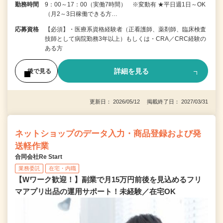
勤務時間
9：00～17：00（実働7時間） ※変動有 ★平日週1日～OK
（月2～3日稼働できる方…
応募資格
【必須】・医療系資格経験者（正看護師、薬剤師、臨床検査
技師として病院勤務3年以上）もしくは・CRA／CRC経験の
ある方
詳細を見る
後で見る
更新日： 2026/05/12 掲載終了日： 2027/03/31
ネットショップのデータ入力・商品登録および発
送軽作業
合同会社Re Start
業務委託
在宅・内職
【Wワーク歓迎！】副業で月15万円前後を見込めるフリ
マアプリ出品の運用サポート！未経験／在宅OK