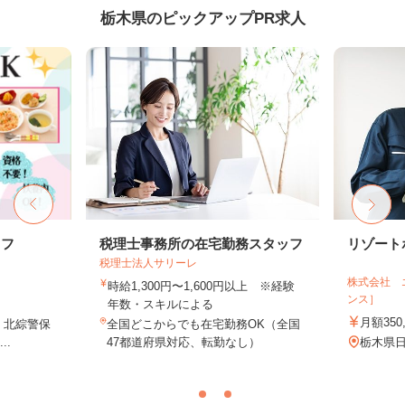
栃木県のピックアップPR求人
ッフ
税理士事務所の在宅勤務スタッフ
リゾート
税理士法人サリーレ
株式会社 
時給1,300円〜1,600円以上 ※経験
ンス］
年数・スキルによる
月額350,
1 北綜警保
全国どこからでも在宅勤務OK（全国
..
47都道府県対応、転勤なし）
栃木県日