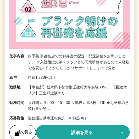
仕事内容
四季菜 宇都宮店でのお弁当の配送・配達業務をお願いしま
す。 ☆入社後は先輩スタッフとの同乗研修があるので未経験
でも安心♪イチからしっかりサポートしますので分か…
給与
時給1,230円以上
勤務地
【事務所】栃木県下都賀郡壬生町大字安塚835-3 【配達エ
リア】壬生町近隣エリア
勤務時間
＜時間＞ 9：00～15：30 ＜勤務＞ 週3日～OK ★お子様の学
校行事や急…
応募資格
要普通自動車運転免許（AT限定可）
詳細を見る
後で見る