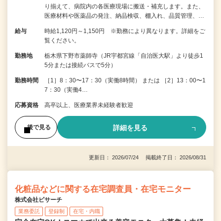
り揃えて、病院内の各医療現場に搬送・補充します。また、
医療材料や医薬品の発注、納品検収、棚入れ、品質管理、…
給与
時給1,120円～1,150円 ※勤務により異なります。詳細をご
覧ください。
勤務地
栃木県下野市薬師寺（JR宇都宮線「自治医大駅」より徒歩1
5分または接続バスで5分）
勤務時間
［1］8：30〜17：30（実働8時間） または ［2］13：00〜1
7：30（実働4…
応募資格
高卒以上、医療業界未経験者歓迎
詳細を見る
後で見る
更新日： 2026/07/24 掲載終了日： 2026/08/31
化粧品などに関する在宅調査員・在宅モニター
株式会社ビサーチ
業務委託
登録制
在宅・内職