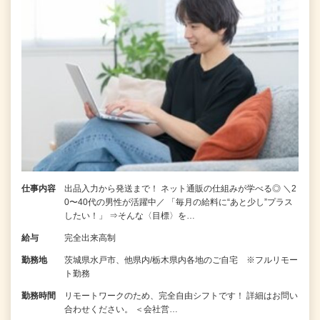
仕事内容
出品入力から発送まで！ ネット通販の仕組みが学べる◎ ＼2
0〜40代の男性が活躍中／ 「毎月の給料に“あと少し”プラス
したい！」 ⇒そんな〈目標〉を…
給与
完全出来高制
勤務地
茨城県水戸市、他県内/栃木県内各地のご自宅 ※フルリモー
ト勤務
勤務時間
リモートワークのため、完全自由シフトです！ 詳細はお問い
合わせください。 ＜会社営…