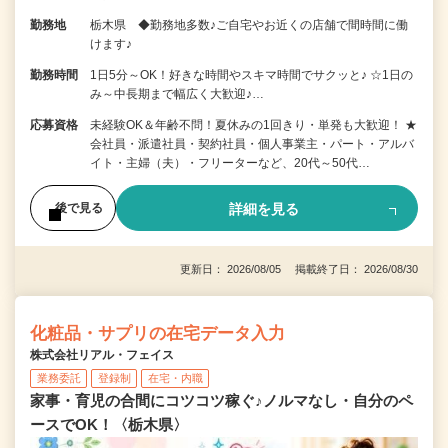
勤務地
栃木県 ◆勤務地多数♪ご自宅やお近くの店舗で間時間に働
けます♪
勤務時間
1日5分～OK！好きな時間やスキマ時間でサクッと♪ ☆1日の
み～中長期まで幅広く大歓迎♪…
応募資格
未経験OK＆年齢不問！夏休みの1回きり・単発も大歓迎！ ★
会社員・派遣社員・契約社員・個人事業主・パート・アルバ
イト・主婦（夫）・フリーターなど、20代～50代…
詳細を見る
後で見る
更新日： 2026/08/05 掲載終了日： 2026/08/30
化粧品・サプリの在宅データ入力
株式会社リアル・フェイス
業務委託
登録制
在宅・内職
家事・育児の合間にコツコツ稼ぐ♪ノルマなし・自分のペ
ースでOK！〈栃木県〉