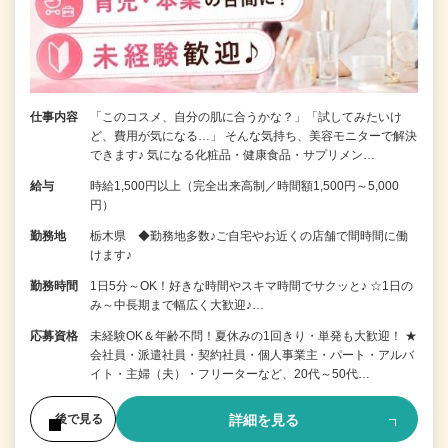
仕事内容
「このコスメ、自分の肌に合うかな？」「試してみたいけ
ど、費用が気になる…」 そんな気持ち、美容モニターで解決
できます♪ 気になる化粧品・健康食品・サプリメン…
給与
時給1,500円以上（完全出来高制／時間額1,500円～5,000
円）
勤務地
栃木県 ◆勤務地多数♪ご自宅やお近くの店舗で間時間に働
けます♪
勤務時間
1日5分～OK！好きな時間やスキマ時間でサクッと♪ ☆1日の
み～中長期まで幅広く大歓迎♪…
応募資格
未経験OK＆年齢不問！夏休みの1回きり・単発も大歓迎！ ★
会社員・派遣社員・契約社員・個人事業主・パート・アルバ
イト・主婦（夫）・フリーターなど、20代～50代…
詳細を見る
後で見る