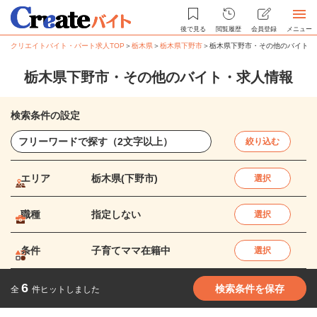
後で見る
閲覧履歴
会員登録
メニュー
クリエイトバイト・パート求人TOP
＞
栃木県
＞
栃木県下野市
＞
栃木県下野市・その他のバイト・
栃木県下野市・その他のバイト・求人情報
検索条件の設定
絞り込む
エリア
栃木県(下野市)
選択
職種
指定しない
選択
条件
子育てママ在籍中
選択
6
検索条件を保存
全
件ヒットしました