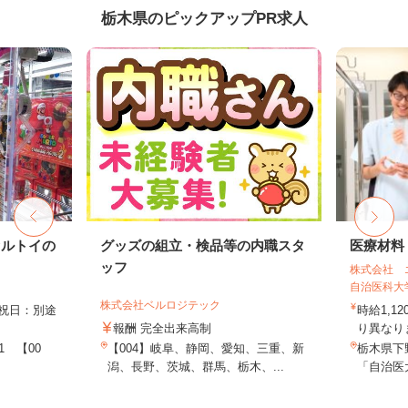
栃木県のピックアップPR求人
セルトイの
グッズの組立・検品等の内職スタ
医療材料
ッフ
株式会社 
自治医科大
株式会社ベルロジテック
日祝日：別途
時給1,1
.
報酬 完全出来高制
り異なりま
1 【00
【004】岐阜、静岡、愛知、三重、新
栃木県下
潟、長野、茨城、群馬、栃木、...
「自治医大