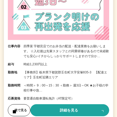
仕事内容
四季菜 宇都宮店でのお弁当の配送・配達業務をお願いしま
す。 ☆入社後は先輩スタッフとの同乗研修があるので未経験
でも安心♪イチからしっかりサポートしますので分か…
給与
時給1,230円以上
勤務地
【事務所】栃木県下都賀郡壬生町大字安塚835-3 【配達エ
リア】壬生町近隣エリア
勤務時間
＜時間＞ 9：00～15：30 ＜勤務＞ 週3日～OK ★お子様の学
校行事や急…
応募資格
要普通自動車運転免許（AT限定可）
詳細を見る
後で見る