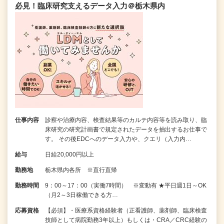
必見！臨床研究支えるデータ入力＠栃木県内
仕事内容
診察や治療内容、検査結果等のカルテ内容等を読み取り、臨
床研究の研究計画書で規定されたデータを抽出するお仕事で
す。 その後EDCへのデータ入力や、クエリ（入力内…
給与
日給20,000円以上
勤務地
栃木県内各所 ※直行直帰
勤務時間
9：00～17：00（実働7時間） ※変動有 ★平日週1日～OK
（月2～3日稼働できる方…
応募資格
【必須】・医療系資格経験者（正看護師、薬剤師、臨床検査
技師として病院勤務3年以上）もしくは・CRA／CRC経験の