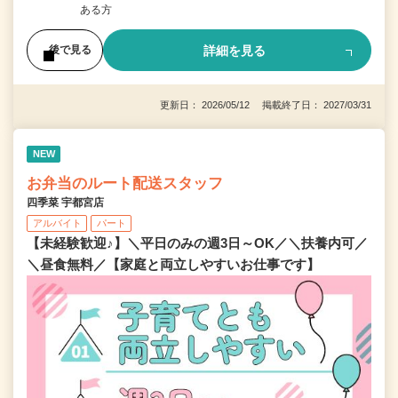
ある方
詳細を見る
後で見る
更新日： 2026/05/12 掲載終了日： 2027/03/31
NEW
お弁当のルート配送スタッフ
四季菜 宇都宮店
アルバイト
パート
【未経験歓迎♪】＼平日のみの週3日～OK／＼扶養内可／
＼昼食無料／【家庭と両立しやすいお仕事です】