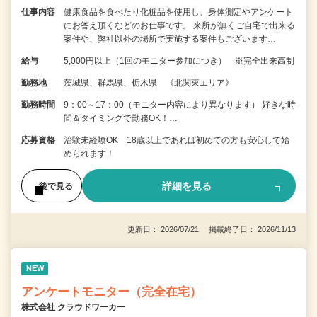
仕事内容
健康食品を食べたり化粧品を使用し、身体測定やアンケート
にお答え頂くなどのお仕事です。 来所が無くご自宅で出来る
案件や、弊社以外の場所で実施する案件もございます…
給与
5,000円以上（1回のモニター参加につき） ※完全出来高制
勤務地
茨城県、群馬県、栃木県 《北関東エリア》
勤務時間
9：00～17：00（モニター内容により異なります） 好きな時
間＆タイミングで勤務OK！…
応募資格
治験未経験OK 18歳以上であれば初めての方も安心して始
められます！
詳細を見る
後で見る
更新日： 2026/07/21 掲載終了日： 2026/11/13
NEW
アンケートモニター（完全在宅）
株式会社 クラウドワーカー