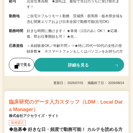
給与
完全出来高制 ★謝礼は、最短で当日のうちに受け取れま
す！
勤務地
ご自宅※フルリモート勤務 茨城県・群馬県・栃木県全域を
含む関東エリアおよび日本全国で勤務可能(在宅OK)
勤務時間
好きな時間に働けます！ ★単発（1日のみ）OK！ ★応募
後、即お仕事開始も可！ ★在…
応募資格
＜未経験者OK／年齢不問＞⇒★特に20代〜50代の女性の登
録多数★ ※スマートフォンもしくはパソコンをお持ちの方
詳細を見る
後で見る
更新日： 2026/07/31 掲載終了日： 2026/08/24
臨床研究のデータ入力スタッフ（LDM：Local Dat
a Manager）
株式会社アクセライズ・サイト
業務委託
◆急募◆ 好きな日・頻度で勤務可能！ カルテを読める方