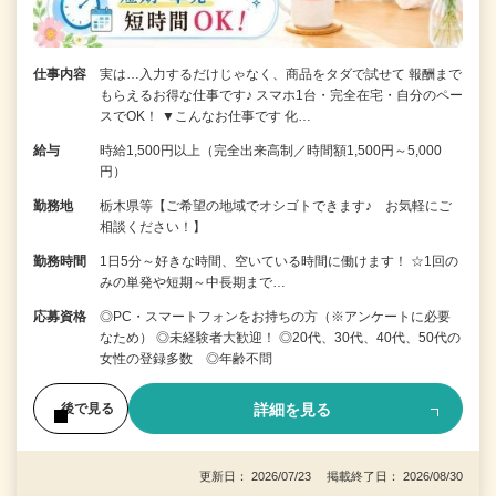
仕事内容
実は…入力するだけじゃなく、商品をタダで試せて 報酬まで
もらえるお得な仕事です♪ スマホ1台・完全在宅・自分のペー
スでOK！ ▼こんなお仕事です 化…
給与
時給1,500円以上（完全出来高制／時間額1,500円～5,000
円）
勤務地
栃木県等【ご希望の地域でオシゴトできます♪ お気軽にご
相談ください！】
勤務時間
1日5分～好きな時間、空いている時間に働けます！ ☆1回の
みの単発や短期～中長期まで…
応募資格
◎PC・スマートフォンをお持ちの方（※アンケートに必要
なため） ◎未経験者大歓迎！ ◎20代、30代、40代、50代の
女性の登録多数 ◎年齢不問
詳細を見る
後で見る
更新日： 2026/07/23 掲載終了日： 2026/08/30