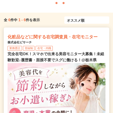
6
1
-
6
全
件中
件を表示
化粧品などに関する在宅調査員・在宅モニター
株式会社ビサーチ
業務委託
登録制
在宅・内職
完全在宅OK！スマホで出来る美容モニター大募集！未経
験歓迎♪履歴書・面接不要でスグに働ける！@栃木県