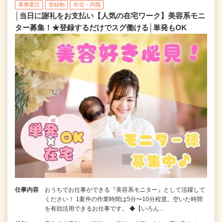
業務委託
登録制
在宅・内職
│当日に謝礼をお支払い【人気の在宅ワーク】美容系モニ
ター募集！★登録するだけでスグ働ける│単発もOK
仕事内容
おうちでお仕事ができる『美容系モニター』として活躍して
ください！ 1案件の作業時間は5分〜10分程度。空いた時間
を有効活用できるお仕事です。 ◆【いろん…