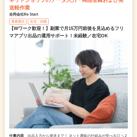
ネットショップのデータ入力・商品登録および発
送軽作業
合同会社Re Start
業務委託
在宅・内職
【Wワーク歓迎！】副業で月15万円前後を見込めるフリ
マアプリ出品の運用サポート！未経験／在宅OK
仕事内容
出品入力から発送まで！ ネット通販の仕組みが学べる◎ ＼2