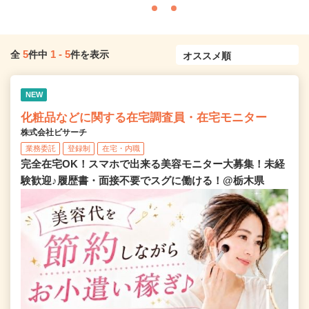
5
1
-
5
全
件中
件を表示
NEW
化粧品などに関する在宅調査員・在宅モニター
株式会社ビサーチ
業務委託
登録制
在宅・内職
完全在宅OK！スマホで出来る美容モニター大募集！未経
験歓迎♪履歴書・面接不要でスグに働ける！@栃木県