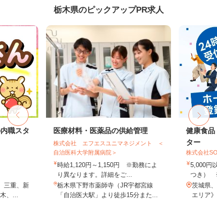
栃木県のピックアップPR求人
の内職スタ
医療材料・医薬品の供給管理
健康食品
ター
株式会社 エフエスユニマネジメント ＜
自治医科大学附属病院＞
株式会社SO
時給1,120円～1,150円 ※勤務によ
5,000
り異なります。詳細をご...
つき） 
、三重、新
栃木県下野市薬師寺（JR宇都宮線
茨城県、
、...
「自治医大駅」より徒歩15分また...
エリア》