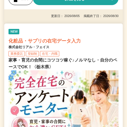
更新日： 2026/08/05 掲載終了日： 2026/08/30
NEW
化粧品・サプリの在宅データ入力
株式会社リアル・フェイス
業務委託
登録制
在宅・内職
家事・育児の合間にコツコツ稼ぐ♪ノルマなし・自分のペ
ースでOK！〈栃木県〉