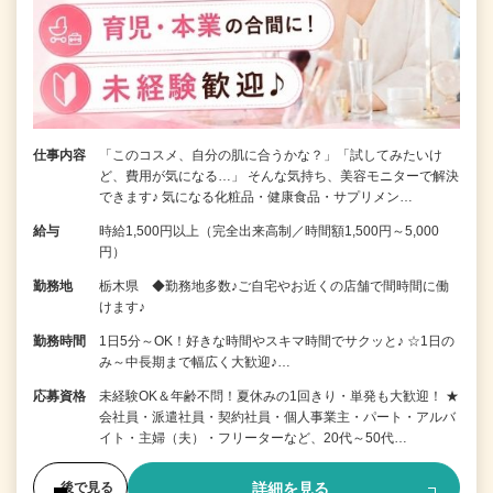
仕事内容
「このコスメ、自分の肌に合うかな？」「試してみたいけ
ど、費用が気になる…」 そんな気持ち、美容モニターで解決
できます♪ 気になる化粧品・健康食品・サプリメン…
給与
時給1,500円以上（完全出来高制／時間額1,500円～5,000
円）
勤務地
栃木県 ◆勤務地多数♪ご自宅やお近くの店舗で間時間に働
けます♪
勤務時間
1日5分～OK！好きな時間やスキマ時間でサクッと♪ ☆1日の
み～中長期まで幅広く大歓迎♪…
応募資格
未経験OK＆年齢不問！夏休みの1回きり・単発も大歓迎！ ★
会社員・派遣社員・契約社員・個人事業主・パート・アルバ
イト・主婦（夫）・フリーターなど、20代～50代…
詳細を見る
後で見る