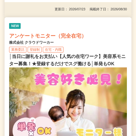
更新日： 2026/07/23 掲載終了日： 2026/08/30
NEW
アンケートモニター（完全在宅）
株式会社 クラウドワーカー
業務委託
登録制
在宅・内職
│当日に謝礼をお支払い【人気の在宅ワーク】美容系モニ
ター募集！★登録するだけでスグ働ける│単発もOK