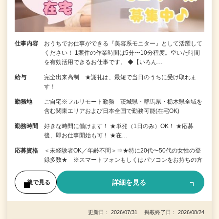
仕事内容
おうちでお仕事ができる『美容系モニター』として活躍して
ください！ 1案件の作業時間は5分〜10分程度。空いた時間
を有効活用できるお仕事です。 ◆【いろん…
給与
完全出来高制 ★謝礼は、最短で当日のうちに受け取れま
す！
勤務地
ご自宅※フルリモート勤務 茨城県・群馬県・栃木県全域を
含む関東エリアおよび日本全国で勤務可能(在宅OK)
勤務時間
好きな時間に働けます！ ★単発（1日のみ）OK！ ★応募
後、即お仕事開始も可！ ★在…
応募資格
＜未経験者OK／年齢不問＞⇒★特に20代〜50代の女性の登
録多数★ ※スマートフォンもしくはパソコンをお持ちの方
詳細を見る
後で見る
更新日： 2026/07/31 掲載終了日： 2026/08/24