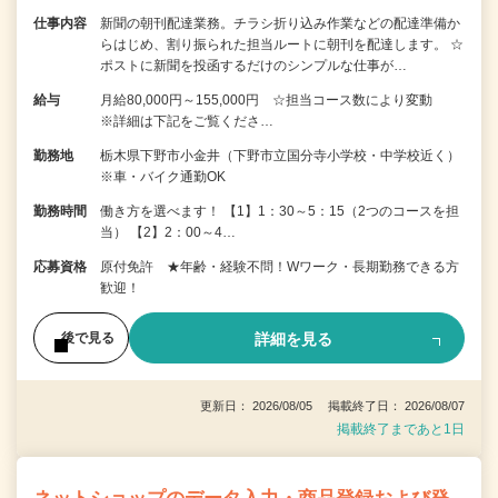
仕事内容
新聞の朝刊配達業務。チラシ折り込み作業などの配達準備か
らはじめ、割り振られた担当ルートに朝刊を配達します。 ☆
ポストに新聞を投函するだけのシンプルな仕事が…
給与
月給80,000円～155,000円 ☆担当コース数により変動
※詳細は下記をご覧くださ…
勤務地
栃木県下野市小金井（下野市立国分寺小学校・中学校近く）
※車・バイク通勤OK
勤務時間
働き方を選べます！ 【1】1：30～5：15（2つのコースを担
当） 【2】2：00～4…
応募資格
原付免許 ★年齢・経験不問！Wワーク・長期勤務できる方
歓迎！
詳細を見る
後で見る
更新日： 2026/08/05 掲載終了日： 2026/08/07
掲載終了まであと1日