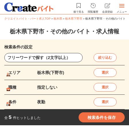
後で見る
閲覧履歴
会員登録
メニュー
クリエイトバイト・パート求人TOP
＞
栃木県
＞
栃木県下野市
＞
栃木県下野市・その他のバイト・
栃木県下野市・その他のバイト・求人情報
検索条件の設定
絞り込む
エリア
栃木県(下野市)
選択
職種
指定しない
選択
条件
夜勤
選択
5
検索条件を保存
全
件ヒットしました