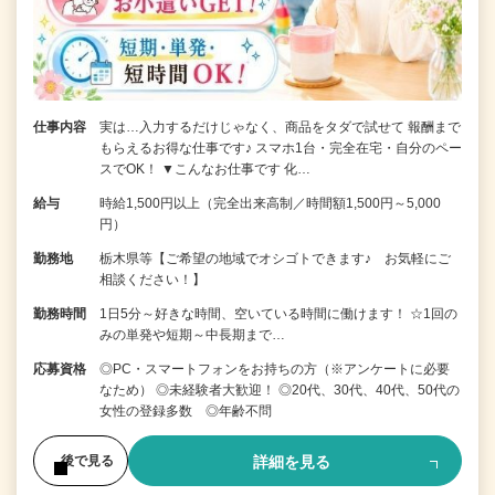
仕事内容
実は…入力するだけじゃなく、商品をタダで試せて 報酬まで
もらえるお得な仕事です♪ スマホ1台・完全在宅・自分のペー
スでOK！ ▼こんなお仕事です 化…
給与
時給1,500円以上（完全出来高制／時間額1,500円～5,000
円）
勤務地
栃木県等【ご希望の地域でオシゴトできます♪ お気軽にご
相談ください！】
勤務時間
1日5分～好きな時間、空いている時間に働けます！ ☆1回の
みの単発や短期～中長期まで…
応募資格
◎PC・スマートフォンをお持ちの方（※アンケートに必要
なため） ◎未経験者大歓迎！ ◎20代、30代、40代、50代の
女性の登録多数 ◎年齢不問
詳細を見る
後で見る