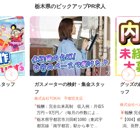
栃木県のピックアップPR求人
スタッフ
ガスメーターの検針・集金スタッ
グッズの
フ
ッフ
株式会社TOKAI 宇都宮支店
株式会社ベ
報酬：完全出来高制 収入例：月収5
万円～9万円／（毎月の件数によ...
報酬 完
栃木県宇都宮市川田町1080（東武宇
【004
都宮線「南宇都宮」駅から車で...
潟、長野