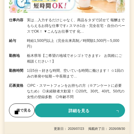
仕事内容
実は…入力するだけじゃなく、商品をタダで試せて 報酬まで
もらえるお得な仕事です♪ スマホ1台・完全在宅・自分のペー
スでOK！ ▼こんなお仕事です 化…
給与
時給1,500円以上（完全出来高制／時間額1,500円～5,000
円）
勤務地
栃木県等【ご希望の地域でオシゴトできます♪ お気軽にご
相談ください！】
勤務時間
1日5分～好きな時間、空いている時間に働けます！ ☆1回の
みの単発や短期～中長期まで…
応募資格
◎PC・スマートフォンをお持ちの方（※アンケートに必要
なため） ◎未経験者大歓迎！ ◎20代、30代、40代、50代の
女性の登録多数 ◎年齢不問
詳細を見る
後で見る
更新日： 2026/07/23 掲載終了日： 2026/08/30