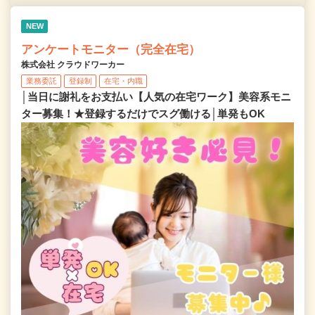
NEW
アンケートモニター（完全在宅）
株式会社 クラウドワーカー
業務委託
登録制
在宅・内職
│当日に謝礼をお支払い【人気の在宅ワーク】美容系モニ
ター募集！★登録するだけでスグ働ける│単発もOK