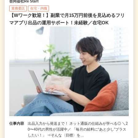
合同会社Re Start
業務委託
在宅・内職
【Wワーク歓迎！】副業で月15万円前後を見込めるフリ
マアプリ出品の運用サポート！未経験／在宅OK
仕事内容
出品入力から発送まで！ ネット通販の仕組みが学べる◎ ＼2
0〜40代の男性が活躍中／ 「毎月の給料に“あと少し”プラス
したい！」 ⇒そんな〈目標〉を…