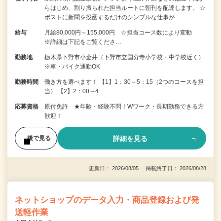
らはじめ、割り振られた担当ルートに朝刊を配達します。 ☆
ポストに新聞を投函するだけのシンプルな仕事が…
給与
月給80,000円～155,000円 ☆担当コース数により変動
※詳細は下記をご覧くださ…
勤務地
栃木県下野市小金井（下野市立国分寺小学校・中学校近く）
※車・バイク通勤OK
勤務時間
働き方を選べます！ 【1】1：30～5：15（2つのコースを担
当） 【2】2：00～4…
応募資格
原付免許 ★年齢・経験不問！Wワーク・長期勤務できる方
歓迎！
詳細を見る
後で見る
更新日： 2026/08/05 掲載終了日： 2026/08/28
ネットショップのデータ入力・商品登録および発
送軽作業