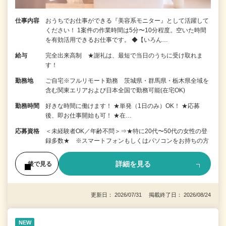
仕事内容
おうちでお仕事ができる『美容系モニター』として活躍して
ください！ 1案件の作業時間は5分〜10分程度。空いた時間
を有効活用できるお仕事です。 ◆【いろん…
給与
完全出来高制 ★謝礼は、最短で当日のうちに受け取れま
す！
勤務地
ご自宅※フルリモート勤務 茨城県・群馬県・栃木県全域を
含む関東エリアおよび日本全国で勤務可能(在宅OK)
勤務時間
好きな時間に働けます！ ★単発（1日のみ）OK！ ★応募
後、即お仕事開始も可！ ★在…
応募資格
＜未経験者OK／年齢不問＞⇒★特に20代〜50代の女性の登
録多数★ ※スマートフォンもしくはパソコンをお持ちの方
詳細を見る
後で見る
更新日： 2026/07/31 掲載終了日： 2026/08/24
NEW