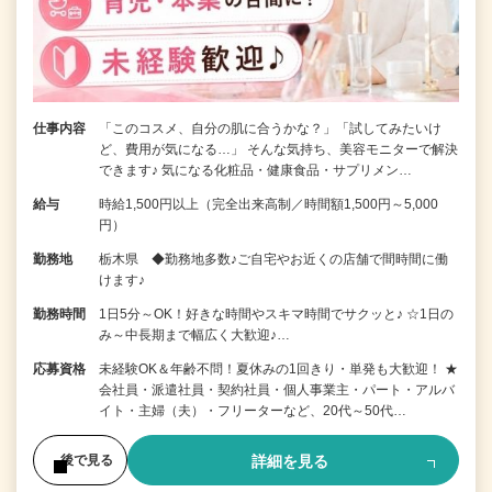
仕事内容
「このコスメ、自分の肌に合うかな？」「試してみたいけ
ど、費用が気になる…」 そんな気持ち、美容モニターで解決
できます♪ 気になる化粧品・健康食品・サプリメン…
給与
時給1,500円以上（完全出来高制／時間額1,500円～5,000
円）
勤務地
栃木県 ◆勤務地多数♪ご自宅やお近くの店舗で間時間に働
けます♪
勤務時間
1日5分～OK！好きな時間やスキマ時間でサクッと♪ ☆1日の
み～中長期まで幅広く大歓迎♪…
応募資格
未経験OK＆年齢不問！夏休みの1回きり・単発も大歓迎！ ★
会社員・派遣社員・契約社員・個人事業主・パート・アルバ
イト・主婦（夫）・フリーターなど、20代～50代…
詳細を見る
後で見る