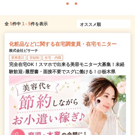
5
1
-
5
全
件中
件を表示
化粧品などに関する在宅調査員・在宅モニター
株式会社ビサーチ
業務委託
登録制
在宅・内職
完全在宅OK！スマホで出来る美容モニター大募集！未経
験歓迎♪履歴書・面接不要でスグに働ける！@栃木県