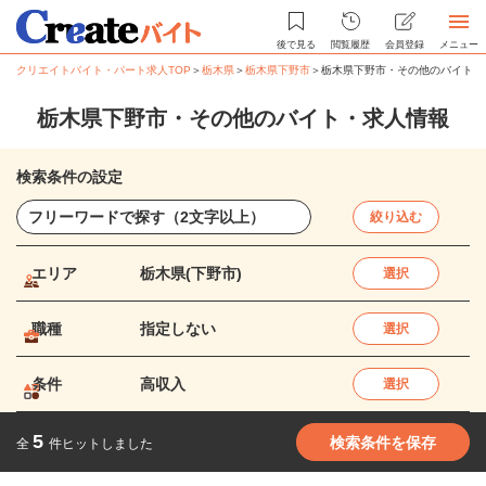
後で見る
閲覧履歴
会員登録
メニュー
クリエイトバイト・パート求人TOP
＞
栃木県
＞
栃木県下野市
＞
栃木県下野市・その他のバイト・
栃木県下野市・その他のバイト・求人情報
検索条件の設定
絞り込む
エリア
栃木県(下野市)
選択
職種
指定しない
選択
条件
高収入
選択
5
検索条件を保存
全
件ヒットしました