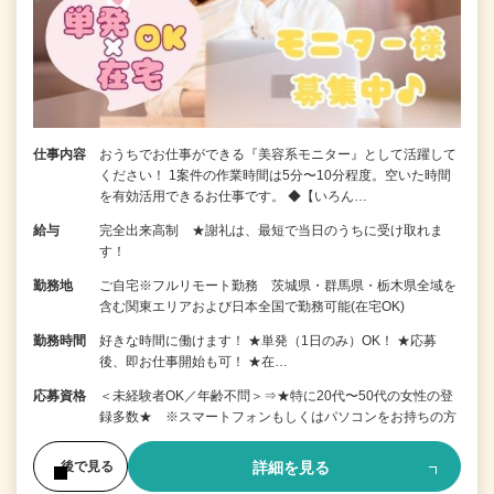
仕事内容
おうちでお仕事ができる『美容系モニター』として活躍して
ください！ 1案件の作業時間は5分〜10分程度。空いた時間
を有効活用できるお仕事です。 ◆【いろん…
給与
完全出来高制 ★謝礼は、最短で当日のうちに受け取れま
す！
勤務地
ご自宅※フルリモート勤務 茨城県・群馬県・栃木県全域を
含む関東エリアおよび日本全国で勤務可能(在宅OK)
勤務時間
好きな時間に働けます！ ★単発（1日のみ）OK！ ★応募
後、即お仕事開始も可！ ★在…
応募資格
＜未経験者OK／年齢不問＞⇒★特に20代〜50代の女性の登
録多数★ ※スマートフォンもしくはパソコンをお持ちの方
詳細を見る
後で見る