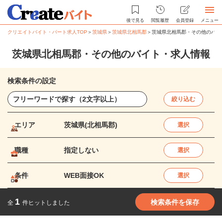
後で見る
閲覧履歴
会員登録
メニュー
クリエイトバイト・パート求人TOP
＞
茨城県
＞
茨城県北相馬郡
＞
茨城県北相馬郡・その他のバイ
茨城県北相馬郡・その他のバイト・求人情報
検索条件の設定
絞り込む
エリア
茨城県(北相馬郡)
選択
職種
指定しない
選択
条件
WEB面接OK
選択
1
検索条件を保存
全
件ヒットしました