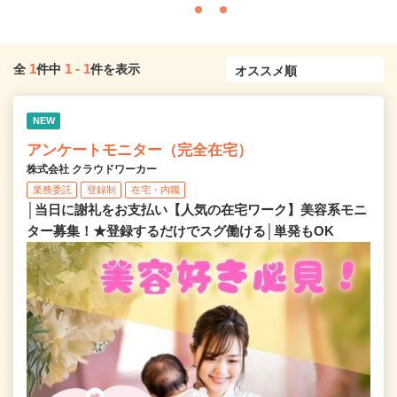
1
1
-
1
全
件中
件を表示
NEW
アンケートモニター（完全在宅）
株式会社 クラウドワーカー
業務委託
登録制
在宅・内職
│当日に謝礼をお支払い【人気の在宅ワーク】美容系モニ
ター募集！★登録するだけでスグ働ける│単発もOK