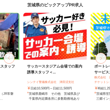
茨城県のピックアップPR求人
工スタッフ
サッカースタジアム会場での案内
ボートレ
誘導スタッフ＜...
サービスス
株式会社 
シンテイ警備株式会社 津田沼支社
チケットシ
日給10,500円～日給11,500円
時給1,2
1（JR常磐
茨城県鹿嶋市 その他 茨城県及び
茨城県笠間
..
千葉県内近隣各所に多数勤務地あり
三郷インタ