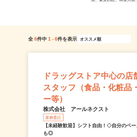
茨城県常陸太田市白羽町朝日向1715
千葉県柏市布施2193／
（JR水郡線「常陸太田駅」よ...
県、東京23区、神奈川県、
全
6
件中
1
-
6
件を表示
ドラッグストア中心の店
スタッフ（食品・化粧品
ー等）
株式会社 アールネクスト
業務委託
【未経験歓迎】シフト自由！◇自分のペー