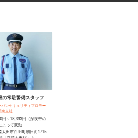
施設の常駐警備スタッフ
マンション・ビルのメンテナン
ス検査作業員
ジャパンセキュリティプロモー
北関東支社
光テクノサービス合同会社
,990円～18,393円（深夜帯の
によって変動...
日給10,000円～40,000円