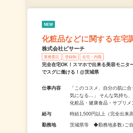
NEW
化粧品などに関する在宅
株式会社ビサーチ
業務委託
登録制
在宅・内職
完全在宅OK！スマホで出来る美容モニタ
でスグに働ける！@茨城県
仕事内容
「このコスメ、自分の肌に
気になる…」 そんな気持ち
化粧品・健康食品・サプリ
給与
時給1,500円以上（完全出来高