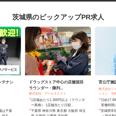
茨城県のピックアップPR求人
ンテナン
ドラッグストア中心の店舗巡回
官公庁
ラウンダー・陳列...
株式会社
株式会社 アールネクスト
ション 
1店舗あたり1,300円以上（ラウンダ
日給17
円
ー業務） 1店舗当たり日額...
実働時間