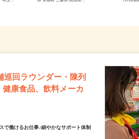
現場は千葉
千葉県 神奈川県 東京都 大阪府 埼玉
茨城県
埼玉...
県 京都府 三重県 高知県...
（JR水
舗巡回ラウンダー・陳列
・健康食品、飲料メーカ
スで働けるお仕事♪細やかなサポート体制