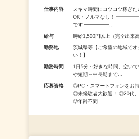
副業・Wワークにぴったり！スキマ時間に
仕事内容
スキマ時間にコツコツ稼ぎた
OK・ノルマなし！ ━━━━
です ━━━━━…
給与
時給1,500円以上（完全出来高
勤務地
茨城県等【ご希望の地域でオ
い！】
勤務時間
1日5分～好きな時間、空い
や短期～中長期まで…
応募資格
◎PC・スマートフォンをお
◎未経験者大歓迎！ ◎20代
◎年齢不問