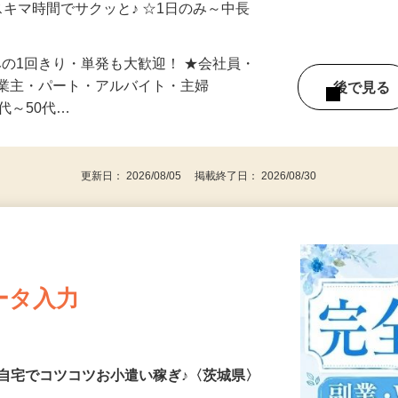
自宅やお近くの店舗で間時間に働けます♪
スキマ時間でサクッと♪ ☆1日のみ～中長
みの1回きり・単発も大歓迎！ ★会社員・
事業主・パート・アルバイト・主婦
後で見
代～50代…
更新日： 2026/08/05 掲載終了日： 2026/08/30
ータ入力