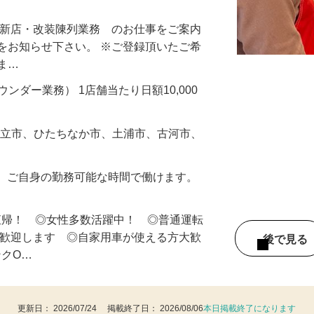
・新店・改装陳列業務 のお仕事をご案内
をお知らせ下さい。 ※ご登録頂いたご希
しま…
ラウンダー業務） 1店舗当たり日額10,000
日立市、ひたちなか市、土浦市、古河市、
の内、ご自身の勤務可能な時間で働けます。
直帰！ ◎女性多数活躍中！ ◎普通運転
は歓迎します ◎自家用車が使える方大歓
後で見
ンクO…