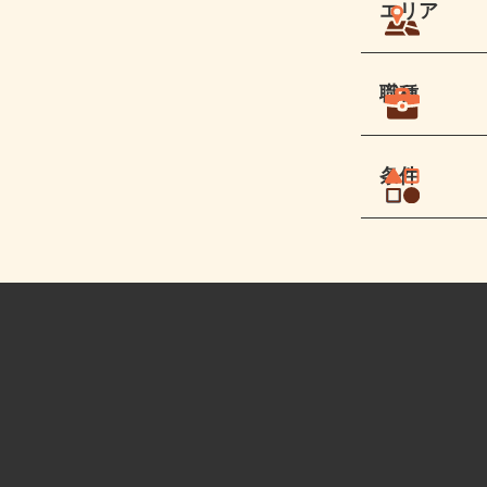
エリア
職種
条件