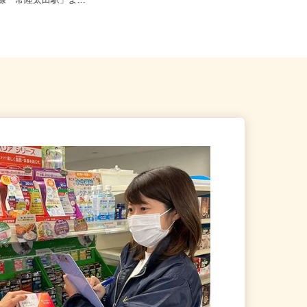
常陸太田市白羽町朝日向1715
千葉県柏市布施2193／現場は千葉
郡線「常陸太田駅」よ...
県、東京23区、神奈川県、埼玉...