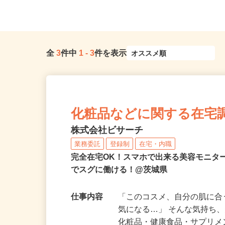
全
3
件中
1
-
3
件を表示
化粧品などに関する在宅
株式会社ビサーチ
業務委託
登録制
在宅・内職
完全在宅OK！スマホで出来る美容モニタ
でスグに働ける！@茨城県
仕事内容
「このコスメ、自分の肌に
気になる…」 そんな気持ち