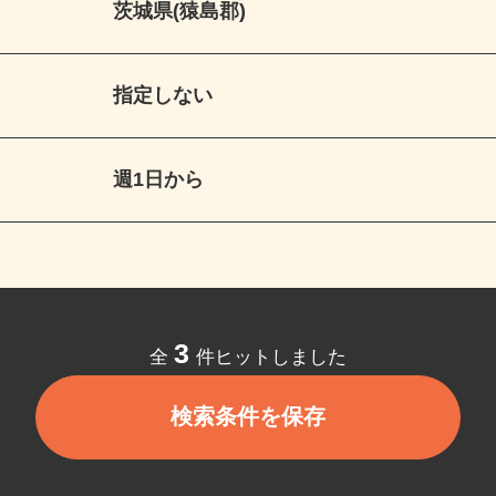
茨城県(猿島郡)
指定しない
週1日から
3
全
件ヒットしました
検索条件を保存