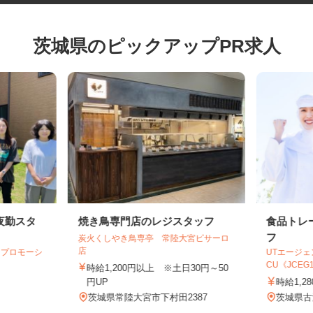
茨城県のピックアップPR求人
夜勤スタ
焼き鳥専門店のレジスタッフ
食品ト
フ
炭火くしやき鳥専亭 常陸大宮ピサーロ
店
フプロモーシ
UTエー
CU《JCEG
時給1,200円以上 ※土日30円～50
円UP
時給1
茨城県常陸大宮市下村田2387
茨城