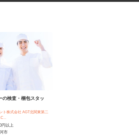
レーの検査・梱包スタッ
就労・生活支援施設の夜勤スタ
ッフ
ジェント株式会社 AGT北関東第二
株式会社 コミュニティライフプロモーシ
1C...
ョンズ
,280円以上
日給13,000円
県古河市
茨城県守谷市鈴塚98