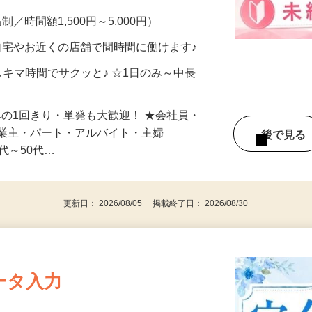
メン…
制／時間額1,500円～5,000円）
自宅やお近くの店舗で間時間に働けます♪
スキマ時間でサクッと♪ ☆1日のみ～中長
みの1回きり・単発も大歓迎！ ★会社員・
事業主・パート・アルバイト・主婦
後で見
代～50代…
更新日： 2026/08/05 掲載終了日： 2026/08/30
ータ入力