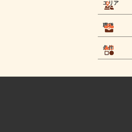
エリア
職種
条件