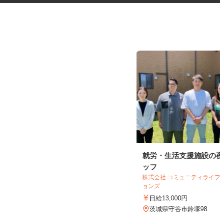
食品トレーの検査・梱包スタッ
就労・生活支援施設の
フ
ッフ
UTエージェント株式会社 AGT北関東第二
株式会社 コミュニティライ
CU《JCEG1C...
ョンズ
時給1,280円以上
日給13,000円
茨城県古河市
茨城県守谷市鈴塚98