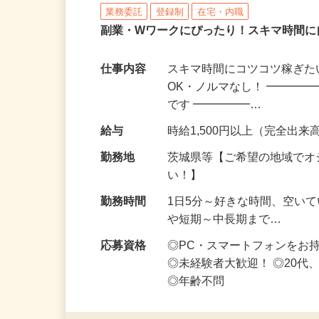
株式会社リアル・フェイス
業務委託
登録制
在宅・内職
副業・Wワークにぴったり！スキマ時間に
仕事内容
スキマ時間にコツコツ稼ぎた
OK・ノルマなし！ ━━━━
です ━━━━━…
給与
時給1,500円以上（完全出来高
勤務地
茨城県等【ご希望の地域でオ
い！】
勤務時間
1日5分～好きな時間、空い
や短期～中長期まで…
応募資格
◎PC・スマートフォンをお
◎未経験者大歓迎！ ◎20代
◎年齢不問