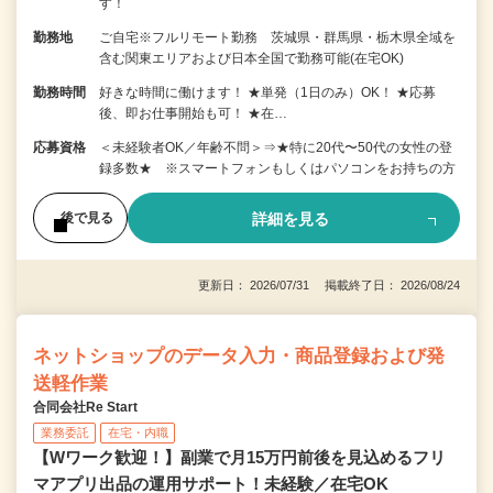
す！
勤務地
ご自宅※フルリモート勤務 茨城県・群馬県・栃木県全域を
含む関東エリアおよび日本全国で勤務可能(在宅OK)
勤務時間
好きな時間に働けます！ ★単発（1日のみ）OK！ ★応募
後、即お仕事開始も可！ ★在…
応募資格
＜未経験者OK／年齢不問＞⇒★特に20代〜50代の女性の登
録多数★ ※スマートフォンもしくはパソコンをお持ちの方
詳細を見る
後で見る
更新日： 2026/07/31 掲載終了日： 2026/08/24
ネットショップのデータ入力・商品登録および発
送軽作業
合同会社Re Start
業務委託
在宅・内職
【Wワーク歓迎！】副業で月15万円前後を見込めるフリ
マアプリ出品の運用サポート！未経験／在宅OK