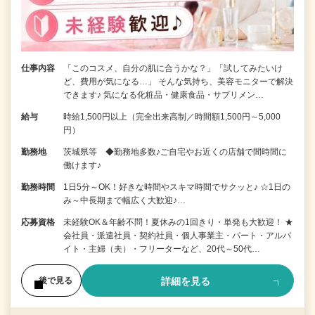
仕事内容
「このコスメ、自分の肌に合うかな？」「試してみたいけ
ど、費用が気になる…」 そんな気持ち、美容モニターで解決
できます♪ 気になる化粧品・健康食品・サプリメン…
給与
時給1,500円以上（完全出来高制／時間額1,500円～5,000
円）
勤務地
茨城県等 ◆勤務地多数♪ご自宅やお近くの店舗で間時間に
働けます♪
勤務時間
1日5分～OK！好きな時間やスキマ時間でサクッと♪ ☆1日の
み～中長期まで幅広く大歓迎♪…
応募資格
未経験OK＆年齢不問！夏休みの1回きり・単発も大歓迎！ ★
会社員・派遣社員・契約社員・個人事業主・パート・アルバ
イト・主婦（夫）・フリーターなど、20代～50代…
詳細を見る
後で見る