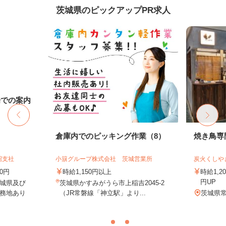
茨城県のピックアップPR求人
場での案内
倉庫内でのピッキング作業（8）
焼き鳥専
沼支社
小簱グループ株式会社 茨城営業所
炭火くしや
00円
時給1,150円以上
時給1,2
円UP
城県及び
茨城県かすみがうら市上稲吉2045-2
務地あり
（JR常磐線「神立駅」より...
茨城県常