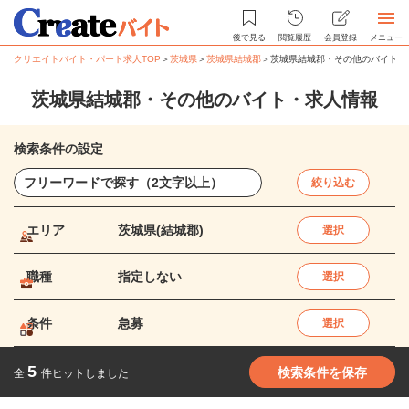
後で見る
閲覧履歴
会員登録
メニュー
クリエイトバイト・パート求人TOP
＞
茨城県
＞
茨城県結城郡
＞
茨城県結城郡・その他のバイト・
茨城県結城郡・その他のバイト・求人情報
検索条件の設定
絞り込む
エリア
茨城県(結城郡)
選択
職種
指定しない
選択
条件
急募
選択
5
検索条件を保存
全
件ヒットしました