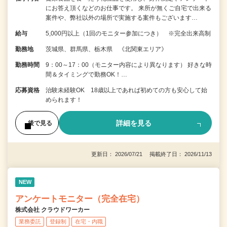
にお答え頂くなどのお仕事です。 来所が無くご自宅で出来る
案件や、弊社以外の場所で実施する案件もございます…
給与
5,000円以上（1回のモニター参加につき） ※完全出来高制
勤務地
茨城県、群馬県、栃木県 《北関東エリア》
勤務時間
9：00～17：00（モニター内容により異なります） 好きな時
間＆タイミングで勤務OK！…
応募資格
治験未経験OK 18歳以上であれば初めての方も安心して始
められます！
詳細を見る
後で見る
更新日： 2026/07/21 掲載終了日： 2026/11/13
NEW
アンケートモニター（完全在宅）
株式会社 クラウドワーカー
業務委託
登録制
在宅・内職