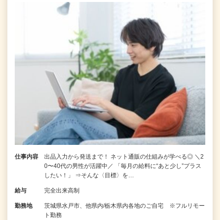
仕事内容
出品入力から発送まで！ ネット通販の仕組みが学べる◎ ＼2
0〜40代の男性が活躍中／ 「毎月の給料に“あと少し”プラス
したい！」 ⇒そんな〈目標〉を…
給与
完全出来高制
勤務地
茨城県水戸市、他県内/栃木県内各地のご自宅 ※フルリモー
ト勤務