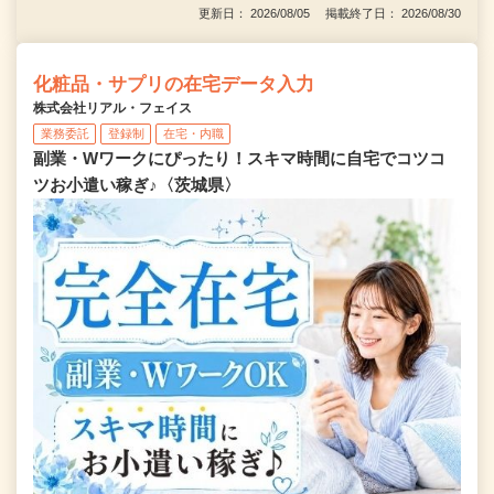
更新日： 2026/08/05 掲載終了日： 2026/08/30
化粧品・サプリの在宅データ入力
株式会社リアル・フェイス
業務委託
登録制
在宅・内職
副業・Wワークにぴったり！スキマ時間に自宅でコツコ
ツお小遣い稼ぎ♪〈茨城県〉