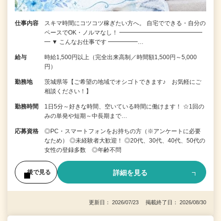
仕事内容
スキマ時間にコツコツ稼ぎたい方へ。 自宅でできる・自分の
ペースでOK・ノルマなし！ ━━━━━━━━━━━━━━
━ ▼ こんなお仕事です ━━━━━…
給与
時給1,500円以上（完全出来高制／時間額1,500円～5,000
円）
勤務地
茨城県等【ご希望の地域でオシゴトできます♪ お気軽にご
相談ください！】
勤務時間
1日5分～好きな時間、空いている時間に働けます！ ☆1回の
みの単発や短期～中長期まで…
応募資格
◎PC・スマートフォンをお持ちの方（※アンケートに必要
なため） ◎未経験者大歓迎！ ◎20代、30代、40代、50代の
女性の登録多数 ◎年齢不問
詳細を見る
後で見る
更新日： 2026/07/23 掲載終了日： 2026/08/30