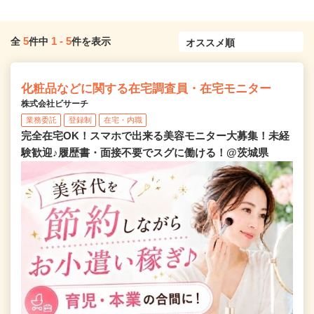
5
1
-
5
全
件中
件を表示
化粧品などに関する在宅調査員・在宅モニター
株式会社ビサーチ
業務委託
登録制
在宅・内職
完全在宅OK！スマホで出来る美容モニター大募集！未経
験歓迎♪履歴書・面接不要でスグに働ける！@茨城県