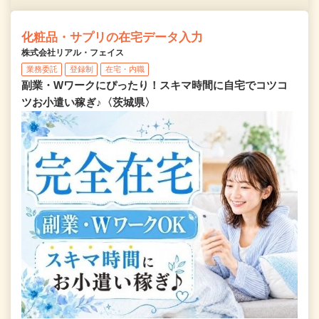
化粧品・サプリの在宅データ入力
株式会社リアル・フェイス
業務委託
登録制
在宅・内職
副業・Wワークにぴったり！スキマ時間に自宅でコツコ
ツお小遣い稼ぎ♪〈茨城県〉