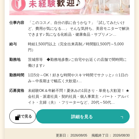
仕事内容
「このコスメ、自分の肌に合うかな？」「試してみたいけ
ど、費用が気になる…」 そんな気持ち、美容モニターで解決
できます♪ 気になる化粧品・健康食品・サプリメン…
給与
時給1,500円以上（完全出来高制／時間額1,500円～5,000
円）
勤務地
茨城県等 ◆勤務地多数♪ご自宅やお近くの店舗で間時間に
働けます♪
勤務時間
1日5分～OK！好きな時間やスキマ時間でサクッと♪ ☆1日の
み～中長期まで幅広く大歓迎♪…
応募資格
未経験OK＆年齢不問！夏休みの1回きり・単発も大歓迎！ ★
会社員・派遣社員・契約社員・個人事業主・パート・アルバ
イト・主婦（夫）・フリーターなど、20代～50代…
詳細を見る
後で見る
更新日： 2026/08/05 掲載終了日： 2026/08/30