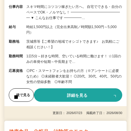
仕事内容
スキマ時間にコツコツ稼ぎたい方へ。 自宅でできる・自分の
ペースでOK・ノルマなし！ ━━━━━━━━━━━━━━
━ ▼ こんなお仕事です ━━━━━…
給与
時給1,500円以上（完全出来高制／時間額1,500円～5,000
円）
勤務地
茨城県等【ご希望の地域でオシゴトできます♪ お気軽にご
相談ください！】
勤務時間
1日5分～好きな時間、空いている時間に働けます！ ☆1回の
みの単発や短期～中長期まで…
応募資格
◎PC・スマートフォンをお持ちの方（※アンケートに必要
なため） ◎未経験者大歓迎！ ◎20代、30代、40代、50代の
女性の登録多数 ◎年齢不問
詳細を見る
後で見る
更新日： 2026/07/23 掲載終了日： 2026/08/30