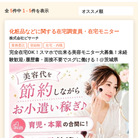
5
1
-
5
全
件中
件を表示
化粧品などに関する在宅調査員・在宅モニター
株式会社ビサーチ
業務委託
登録制
在宅・内職
完全在宅OK！スマホで出来る美容モニター大募集！未経
験歓迎♪履歴書・面接不要でスグに働ける！@茨城県