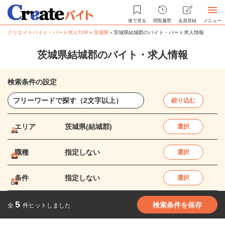
後で見る
閲覧履歴
会員登録
メニュー
クリエイトバイト・パート求人TOP
＞
茨城県
＞
茨城県結城郡のバイト・パート求人情報
茨城県結城郡のバイト・求人情報
検索条件の設定
絞り込む
エリア
茨城県(結城郡)
選択
職種
指定しない
選択
条件
指定しない
選択
5
検索条件を保存
全
件ヒットしました