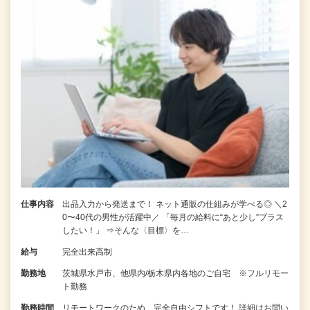
仕事内容
出品入力から発送まで！ ネット通販の仕組みが学べる◎ ＼2
0〜40代の男性が活躍中／ 「毎月の給料に“あと少し”プラス
したい！」 ⇒そんな〈目標〉を…
給与
完全出来高制
勤務地
茨城県水戸市、他県内/栃木県内各地のご自宅 ※フルリモー
ト勤務
勤務時間
リモートワークのため、完全自由シフトです！ 詳細はお問い