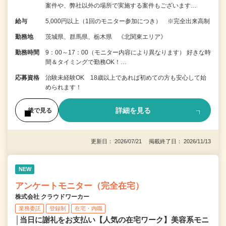
案件や、弊社以外の場所で実施する案件もございます…
給与
5,000円以上（1回のモニター参加につき） ※完全出来高制
勤務地
茨城県、群馬県、栃木県 《北関東エリア》
勤務時間
9：00～17：00（モニター内容により異なります） 好きな時
間＆タイミングで勤務OK！…
応募資格
治験未経験OK 18歳以上であれば初めての方も安心して始
められます！
詳細を見る
後で見る
更新日： 2026/07/21 掲載終了日： 2026/11/13
NEW
アンケートモニター（完全在宅）
株式会社 クラウドワーカー
業務委託
登録制
在宅・内職
│当日に謝礼をお支払い【人気の在宅ワーク】美容系モニ