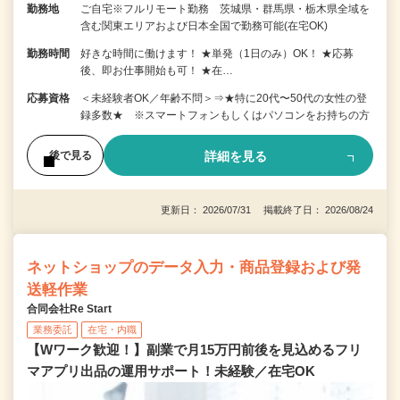
勤務地
ご自宅※フルリモート勤務 茨城県・群馬県・栃木県全域を
含む関東エリアおよび日本全国で勤務可能(在宅OK)
勤務時間
好きな時間に働けます！ ★単発（1日のみ）OK！ ★応募
後、即お仕事開始も可！ ★在…
応募資格
＜未経験者OK／年齢不問＞⇒★特に20代〜50代の女性の登
録多数★ ※スマートフォンもしくはパソコンをお持ちの方
詳細を見る
後で見る
更新日： 2026/07/31 掲載終了日： 2026/08/24
ネットショップのデータ入力・商品登録および発
送軽作業
合同会社Re Start
業務委託
在宅・内職
【Wワーク歓迎！】副業で月15万円前後を見込めるフリ
マアプリ出品の運用サポート！未経験／在宅OK