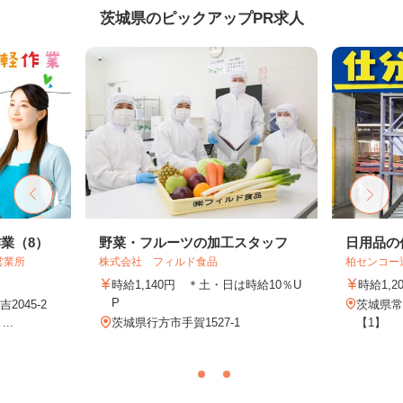
茨城県のピックアップPR求人
業（8）
野菜・フルーツの加工スタッフ
日用品の
営業所
株式会社 フィルド食品
柏センコー
時給1,140円 ＊土・日は時給10％U
時給1,2
P
045-2
茨城県常
..
茨城県行方市手賀1527-1
【1】