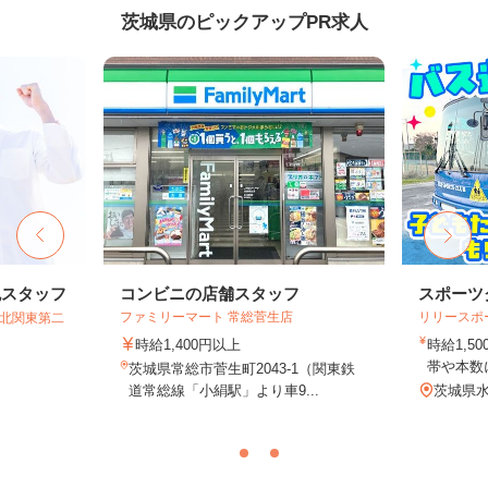
茨城県のピックアップPR求人
包スタッフ
コンビニの店舗スタッフ
スポーツ
ファミリーマート 常総菅生店
リリースポ
T北関東第二
時給1,400円以上
時給1,5
帯や本数に
茨城県常総市菅生町2043-1（関東鉄
道常総線「小絹駅」より車9...
茨城県水