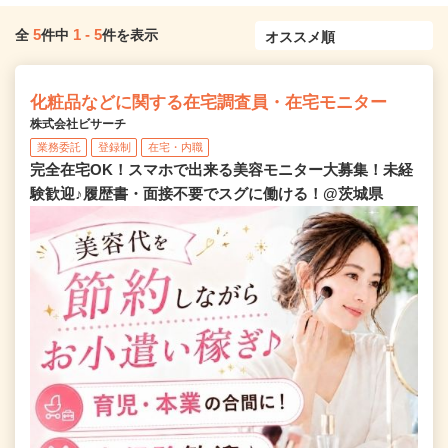
5
1
-
5
全
件中
件を表示
化粧品などに関する在宅調査員・在宅モニター
株式会社ビサーチ
業務委託
登録制
在宅・内職
完全在宅OK！スマホで出来る美容モニター大募集！未経
験歓迎♪履歴書・面接不要でスグに働ける！@茨城県