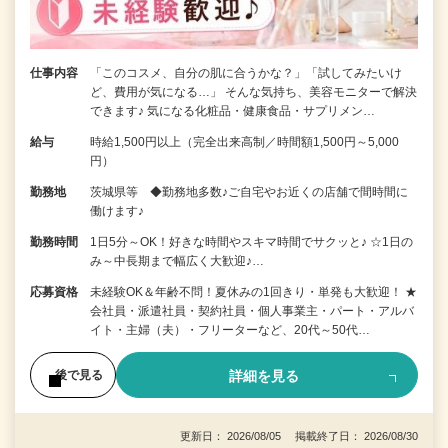
仕事内容
「このコスメ、自分の肌に合うかな？」「試してみたいけ
ど、費用が気になる…」 そんな気持ち、美容モニターで解決
できます♪ 気になる化粧品・健康食品・サプリメン…
給与
時給1,500円以上（完全出来高制／時間額1,500円～5,000
円）
勤務地
茨城県等 ◆勤務地多数♪ご自宅やお近くの店舗で間時間に
働けます♪
勤務時間
1日5分～OK！好きな時間やスキマ時間でサクッと♪ ☆1日の
み～中長期まで幅広く大歓迎♪…
応募資格
未経験OK＆年齢不問！夏休みの1回きり・単発も大歓迎！ ★
会社員・派遣社員・契約社員・個人事業主・パート・アルバ
イト・主婦（夫）・フリーターなど、20代～50代…
詳細を見る
後で見る
更新日： 2026/08/05 掲載終了日： 2026/08/30