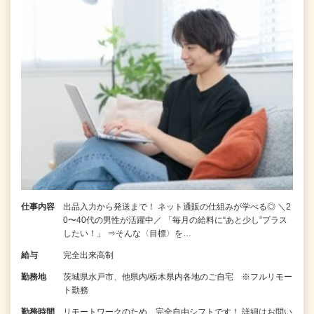
仕事内容
出品入力から発送まで！ ネット通販の仕組みが学べる◎ ＼2
0〜40代の男性が活躍中／ 「毎月の給料に“あと少し”プラス
したい！」 ⇒そんな〈目標〉を…
給与
完全出来高制
勤務地
茨城県水戸市、他県内/栃木県内各地のご自宅 ※フルリモー
ト勤務
勤務時間
リモートワークのため、完全自由シフトです！ 詳細はお問い