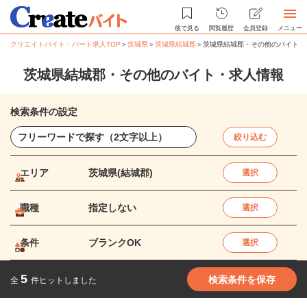
後で見る
閲覧履歴
会員登録
メニュー
クリエイトバイト・パート求人TOP
＞
茨城県
＞
茨城県結城郡
＞
茨城県結城郡・その他のバイト・
茨城県結城郡・その他のバイト・求人情報
検索条件の設定
絞り込む
エリア
茨城県(結城郡)
選択
職種
指定しない
選択
条件
ブランクOK
選択
5
検索条件を保存
全
件ヒットしました