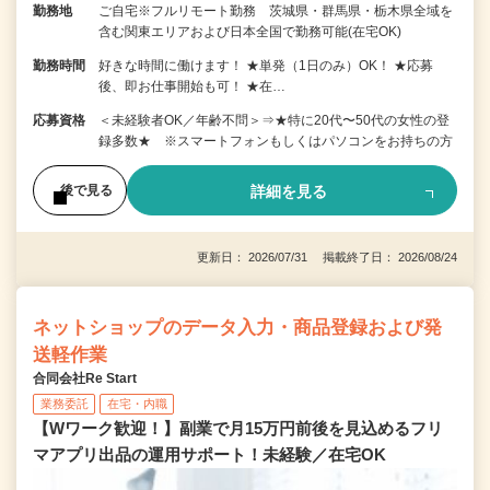
勤務地
ご自宅※フルリモート勤務 茨城県・群馬県・栃木県全域を
含む関東エリアおよび日本全国で勤務可能(在宅OK)
勤務時間
好きな時間に働けます！ ★単発（1日のみ）OK！ ★応募
後、即お仕事開始も可！ ★在…
応募資格
＜未経験者OK／年齢不問＞⇒★特に20代〜50代の女性の登
録多数★ ※スマートフォンもしくはパソコンをお持ちの方
詳細を見る
後で見る
更新日： 2026/07/31 掲載終了日： 2026/08/24
ネットショップのデータ入力・商品登録および発
送軽作業
合同会社Re Start
業務委託
在宅・内職
【Wワーク歓迎！】副業で月15万円前後を見込めるフリ
マアプリ出品の運用サポート！未経験／在宅OK