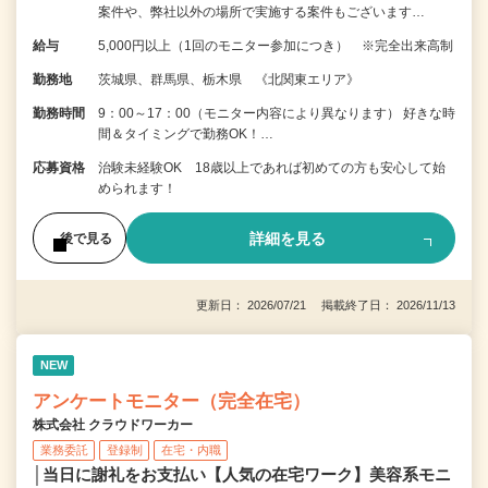
案件や、弊社以外の場所で実施する案件もございます…
給与
5,000円以上（1回のモニター参加につき） ※完全出来高制
勤務地
茨城県、群馬県、栃木県 《北関東エリア》
勤務時間
9：00～17：00（モニター内容により異なります） 好きな時
間＆タイミングで勤務OK！…
応募資格
治験未経験OK 18歳以上であれば初めての方も安心して始
められます！
詳細を見る
後で見る
更新日： 2026/07/21 掲載終了日： 2026/11/13
NEW
アンケートモニター（完全在宅）
株式会社 クラウドワーカー
業務委託
登録制
在宅・内職
│当日に謝礼をお支払い【人気の在宅ワーク】美容系モニ