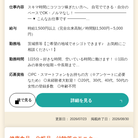
仕事内容
スキマ時間にコツコツ稼ぎたい方へ。 自宅でできる・自分の
ペースでOK・ノルマなし！ ━━━━━━━━━━━━━━
━ ▼ こんなお仕事です ━━━━━…
給与
時給1,500円以上（完全出来高制／時間額1,500円～5,000
円）
勤務地
茨城県等【ご希望の地域でオシゴトできます♪ お気軽にご
相談ください！】
勤務時間
1日5分～好きな時間、空いている時間に働けます！ ☆1回の
みの単発や短期～中長期まで…
応募資格
◎PC・スマートフォンをお持ちの方（※アンケートに必要
なため） ◎未経験者大歓迎！ ◎20代、30代、40代、50代の
女性の登録多数 ◎年齢不問
詳細を見る
後で見る
更新日： 2026/07/23 掲載終了日： 2026/08/30