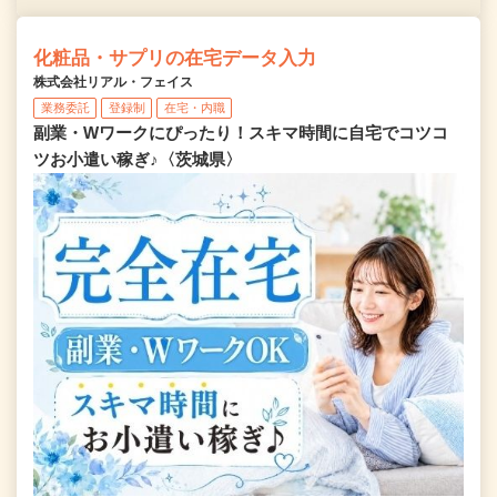
化粧品・サプリの在宅データ入力
株式会社リアル・フェイス
業務委託
登録制
在宅・内職
副業・Wワークにぴったり！スキマ時間に自宅でコツコ
ツお小遣い稼ぎ♪〈茨城県〉