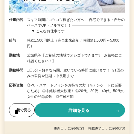
仕事内容
スキマ時間にコツコツ稼ぎたい方へ。 自宅でできる・自分の
ペースでOK・ノルマなし！ ━━━━━━━━━━━━━━
━ ▼ こんなお仕事です ━━━━━…
給与
時給1,500円以上（完全出来高制／時間額1,500円～5,000
円）
勤務地
茨城県等【ご希望の地域でオシゴトできます♪ お気軽にご
相談ください！】
勤務時間
1日5分～好きな時間、空いている時間に働けます！ ☆1回の
みの単発や短期～中長期まで…
応募資格
◎PC・スマートフォンをお持ちの方（※アンケートに必要
なため） ◎未経験者大歓迎！ ◎20代、30代、40代、50代の
女性の登録多数 ◎年齢不問
詳細を見る
後で見る
更新日： 2026/07/23 掲載終了日： 2026/08/30