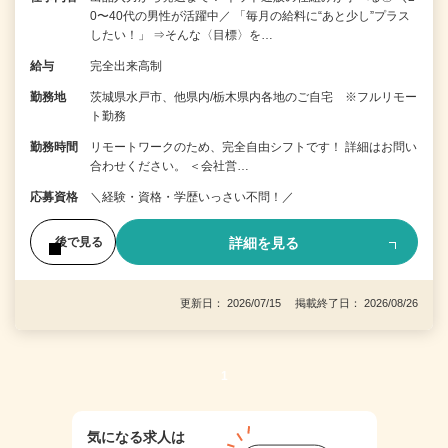
0〜40代の男性が活躍中／ 「毎月の給料に“あと少し”プラス
したい！」 ⇒そんな〈目標〉を…
給与
完全出来高制
勤務地
茨城県水戸市、他県内/栃木県内各地のご自宅 ※フルリモー
ト勤務
勤務時間
リモートワークのため、完全自由シフトです！ 詳細はお問い
合わせください。 ＜会社営…
応募資格
＼経験・資格・学歴いっさい不問！／
詳細を見る
後で見る
更新日： 2026/07/15 掲載終了日： 2026/08/26
1
気になる求人は