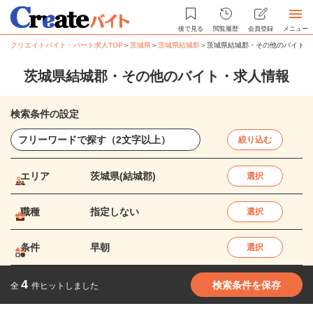
後で見る
閲覧履歴
会員登録
メニュー
クリエイトバイト・パート求人TOP
＞
茨城県
＞
茨城県結城郡
＞
茨城県結城郡・その他のバイト・
茨城県結城郡・その他のバイト・求人情報
検索条件の設定
絞り込む
エリア
茨城県(結城郡)
選択
職種
指定しない
選択
条件
早朝
選択
4
検索条件を保存
全
件ヒットしました