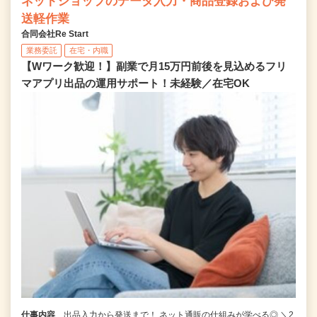
ネットショップのデータ入力・商品登録および発
送軽作業
合同会社Re Start
業務委託
在宅・内職
【Wワーク歓迎！】副業で月15万円前後を見込めるフリ
マアプリ出品の運用サポート！未経験／在宅OK
仕事内容
出品入力から発送まで！ ネット通販の仕組みが学べる◎ ＼2