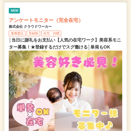
NEW
アンケートモニター（完全在宅）
株式会社 クラウドワーカー
業務委託
登録制
在宅・内職
│当日に謝礼をお支払い【人気の在宅ワーク】美容系モニ
ター募集！★登録するだけでスグ働ける│単発もOK