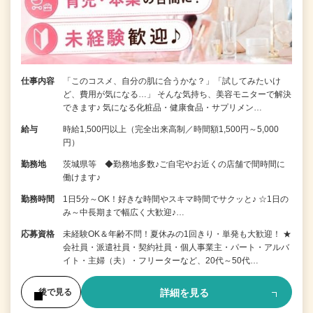
仕事内容
「このコスメ、自分の肌に合うかな？」「試してみたいけ
ど、費用が気になる…」 そんな気持ち、美容モニターで解決
できます♪ 気になる化粧品・健康食品・サプリメン…
給与
時給1,500円以上（完全出来高制／時間額1,500円～5,000
円）
勤務地
茨城県等 ◆勤務地多数♪ご自宅やお近くの店舗で間時間に
働けます♪
勤務時間
1日5分～OK！好きな時間やスキマ時間でサクッと♪ ☆1日の
み～中長期まで幅広く大歓迎♪…
応募資格
未経験OK＆年齢不問！夏休みの1回きり・単発も大歓迎！ ★
会社員・派遣社員・契約社員・個人事業主・パート・アルバ
イト・主婦（夫）・フリーターなど、20代～50代…
詳細を見る
後で見る