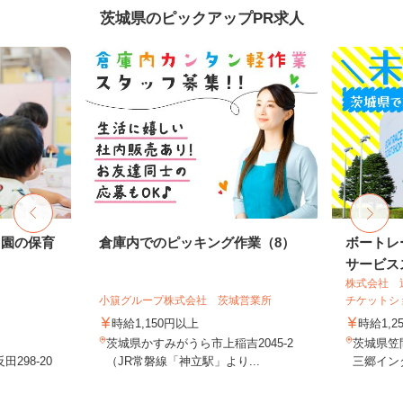
茨城県のピックアップPR求人
も園の保育
倉庫内でのピッキング作業（8）
ボートレ
サービスス
株式会社 
小簱グループ株式会社 茨城営業所
チケットシ
時給1,150円以上
時給1,2
茨城県かすみがうら市上稲吉2045-2
茨城県笠間
298-20
（JR常磐線「神立駅」より...
三郷インタ