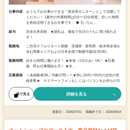
仕事内容
おうちでお仕事ができる『美容系モニター』として活躍して
ください！ 1案件の作業時間は5分〜10分程度。空いた時間
を有効活用できるお仕事です。 ◆【いろん…
給与
完全出来高制 ★謝礼は、最短で当日のうちに受け取れま
す！
勤務地
ご自宅※フルリモート勤務 茨城県・群馬県・栃木県全域を
含む関東エリアおよび日本全国で勤務可能(在宅OK)
勤務時間
好きな時間に働けます！ ★単発（1日のみ）OK！ ★応募
後、即お仕事開始も可！ ★在…
応募資格
＜未経験者OK／年齢不問＞⇒★特に20代〜50代の女性の登
録多数★ ※スマートフォンもしくはパソコンをお持ちの方
詳細を見る
後で見る
更新日： 2026/07/31 掲載終了日： 2026/08/24