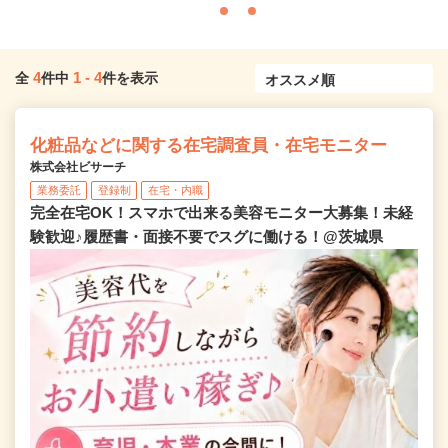
4
1
-
4
全
件中
件を表示
化粧品などに関する在宅調査員・在宅モニター
株式会社ビサーチ
業務委託
登録制
在宅・内職
完全在宅OK！スマホで出来る美容モニター大募集！未経
験歓迎♪履歴書・面接不要でスグに働ける！@茨城県