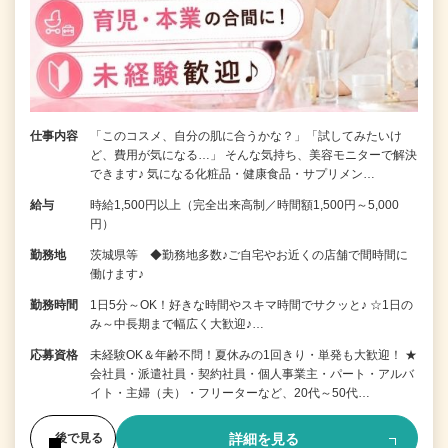
仕事内容
「このコスメ、自分の肌に合うかな？」「試してみたいけ
ど、費用が気になる…」 そんな気持ち、美容モニターで解決
できます♪ 気になる化粧品・健康食品・サプリメン…
給与
時給1,500円以上（完全出来高制／時間額1,500円～5,000
円）
勤務地
茨城県等 ◆勤務地多数♪ご自宅やお近くの店舗で間時間に
働けます♪
勤務時間
1日5分～OK！好きな時間やスキマ時間でサクッと♪ ☆1日の
み～中長期まで幅広く大歓迎♪…
応募資格
未経験OK＆年齢不問！夏休みの1回きり・単発も大歓迎！ ★
会社員・派遣社員・契約社員・個人事業主・パート・アルバ
イト・主婦（夫）・フリーターなど、20代～50代…
詳細を見る
後で見る