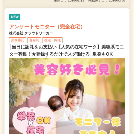
更新日： 2026/07/23 掲載終了日： 2026/08/30
NEW
アンケートモニター（完全在宅）
株式会社 クラウドワーカー
業務委託
登録制
在宅・内職
│当日に謝礼をお支払い【人気の在宅ワーク】美容系モニ
ター募集！★登録するだけでスグ働ける│単発もOK