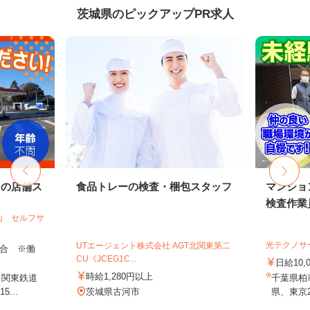
茨城県のピックアップPR求人
ドの店舗ス
食品トレーの検査・梱包スタッフ
マンショ
検査作業
山 セルフサ
光テクノサ
UTエージェント株式会社 AGT北関東第二
＋歩合 ※働
CU《JCEG1C...
日給10,
時給1,280円以上
（関東鉄道
千葉県柏
...
茨城県古河市
県、東京2