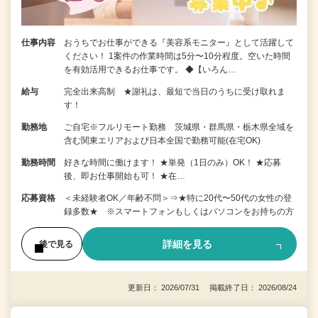
仕事内容
おうちでお仕事ができる『美容系モニター』として活躍して
ください！ 1案件の作業時間は5分〜10分程度。空いた時間
を有効活用できるお仕事です。 ◆【いろん…
給与
完全出来高制 ★謝礼は、最短で当日のうちに受け取れま
す！
勤務地
ご自宅※フルリモート勤務 茨城県・群馬県・栃木県全域を
含む関東エリアおよび日本全国で勤務可能(在宅OK)
勤務時間
好きな時間に働けます！ ★単発（1日のみ）OK！ ★応募
後、即お仕事開始も可！ ★在…
応募資格
＜未経験者OK／年齢不問＞⇒★特に20代〜50代の女性の登
録多数★ ※スマートフォンもしくはパソコンをお持ちの方
詳細を見る
後で見る
更新日： 2026/07/31 掲載終了日： 2026/08/24