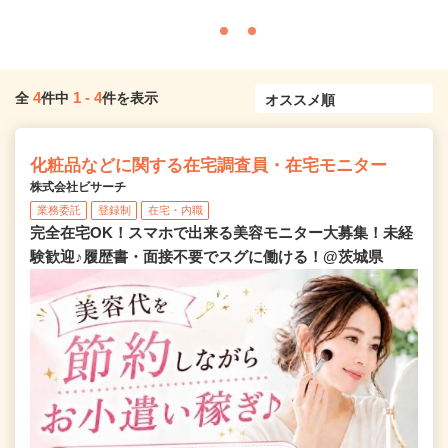
4
1
-
4
全
件中
件を表示
化粧品などに関する在宅調査員・在宅モニター
株式会社ビサーチ
業務委託
登録制
在宅・内職
完全在宅OK！スマホで出来る美容モニター大募集！未経
験歓迎♪履歴書・面接不要でスグに働ける！@茨城県