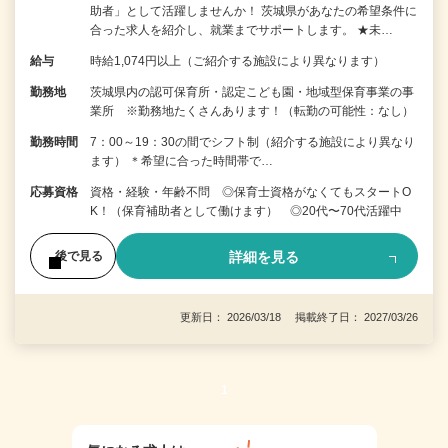
助者」として活躍しませんか！ 茨城県があなたの希望条件に
合った求人を紹介し、就業までサポートします。 ★未…
給与
時給1,074円以上（ご紹介する施設により異なります）
勤務地
茨城県内の認可保育所・認定こども園・地域型保育事業の事
業所 ※勤務地たくさんあります！（転勤の可能性：なし）
勤務時間
7：00～19：30の間でシフト制（紹介する施設により異なり
ます） ＊希望に合った時間帯で…
応募資格
資格・経験・年齢不問 ◎保育士資格がなくてもスタートO
K！（保育補助者として働けます） ◎20代〜70代活躍中
詳細を見る
後で見る
更新日： 2026/03/18 掲載終了日： 2027/03/26
1