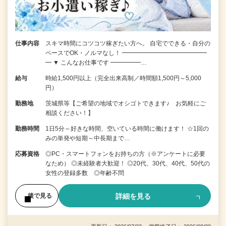
仕事内容
スキマ時間にコツコツ稼ぎたい方へ。 自宅でできる・自分の
ペースでOK・ノルマなし！ ━━━━━━━━━━━━━━
━ ▼ こんなお仕事です ━━━━━…
給与
時給1,500円以上（完全出来高制／時間額1,500円～5,000
円）
勤務地
茨城県等【ご希望の地域でオシゴトできます♪ お気軽にご
相談ください！】
勤務時間
1日5分～好きな時間、空いている時間に働けます！ ☆1回の
みの単発や短期～中長期まで…
応募資格
◎PC・スマートフォンをお持ちの方（※アンケートに必要
なため） ◎未経験者大歓迎！ ◎20代、30代、40代、50代の
女性の登録多数 ◎年齢不問
詳細を見る
後で見る