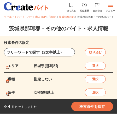
後で見る
閲覧履歴
会員登録
メニュー
クリエイトバイト・パート求人TOP
＞
茨城県
＞
茨城県那珂郡
＞
茨城県那珂郡・その他のバイト・
茨城県那珂郡・その他のバイト・求人情報
検索条件の設定
絞り込む
エリア
茨城県(那珂郡)
選択
職種
指定しない
選択
条件
女性5割以上
選択
4
検索条件を保存
全
件ヒットしました