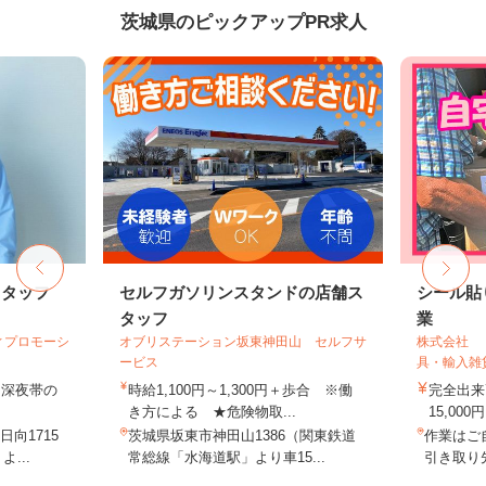
茨城県のピックアップPR求人
スタッフ
セルフガソリンスタンドの店舗ス
シール貼
タッフ
業
ィプロモーシ
オブリステーション坂東神田山 セルフサ
株式会社 
ービス
具・輸入雑
円（深夜帯の
時給1,100円～1,300円＋歩合 ※働
完全出来
き方による ★危険物取...
15,000円
向1715
茨城県坂東市神田山1386（関東鉄道
作業はご
...
常総線「水海道駅」より車15...
引き取り