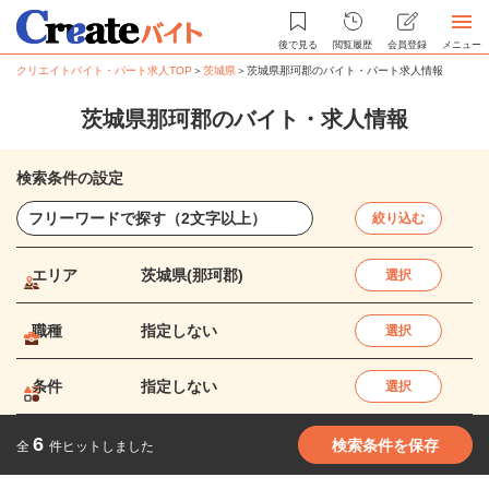
後で見る
閲覧履歴
会員登録
メニュー
クリエイトバイト・パート求人TOP
＞
茨城県
＞
茨城県那珂郡のバイト・パート求人情報
茨城県那珂郡のバイト・求人情報
検索条件の設定
絞り込む
エリア
茨城県(那珂郡)
選択
職種
指定しない
選択
条件
指定しない
選択
6
検索条件を保存
全
件ヒットしました