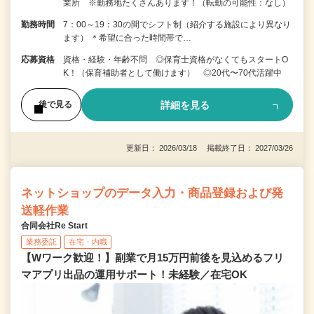
業所 ※勤務地たくさんあります！（転勤の可能性：なし）
勤務時間
7：00～19：30の間でシフト制（紹介する施設により異なり
ます） ＊希望に合った時間帯で…
応募資格
資格・経験・年齢不問 ◎保育士資格がなくてもスタートO
K！（保育補助者として働けます） ◎20代〜70代活躍中
詳細を見る
後で見る
更新日： 2026/03/18 掲載終了日： 2027/03/26
ネットショップのデータ入力・商品登録および発
送軽作業
合同会社Re Start
業務委託
在宅・内職
【Wワーク歓迎！】副業で月15万円前後を見込めるフリ
マアプリ出品の運用サポート！未経験／在宅OK