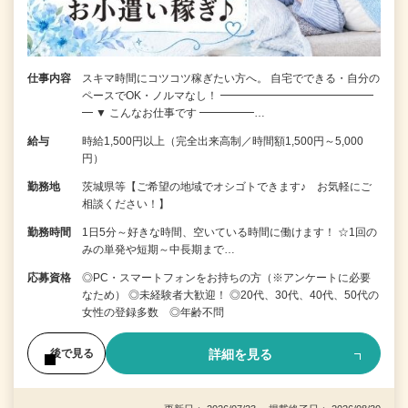
仕事内容
スキマ時間にコツコツ稼ぎたい方へ。 自宅でできる・自分の
ペースでOK・ノルマなし！ ━━━━━━━━━━━━━━
━ ▼ こんなお仕事です ━━━━━…
給与
時給1,500円以上（完全出来高制／時間額1,500円～5,000
円）
勤務地
茨城県等【ご希望の地域でオシゴトできます♪ お気軽にご
相談ください！】
勤務時間
1日5分～好きな時間、空いている時間に働けます！ ☆1回の
みの単発や短期～中長期まで…
応募資格
◎PC・スマートフォンをお持ちの方（※アンケートに必要
なため） ◎未経験者大歓迎！ ◎20代、30代、40代、50代の
女性の登録多数 ◎年齢不問
詳細を見る
後で見る