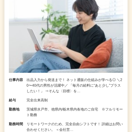
仕事内容
出品入力から発送まで！ ネット通販の仕組みが学べる◎ ＼2
0〜40代の男性が活躍中／ 「毎月の給料に“あと少し”プラス
したい！」 ⇒そんな〈目標〉を…
給与
完全出来高制
勤務地
茨城県水戸市、他県内/栃木県内各地のご自宅 ※フルリモー
ト勤務
勤務時間
リモートワークのため、完全自由シフトです！ 詳細はお問い
合わせください。 ＜会社営…