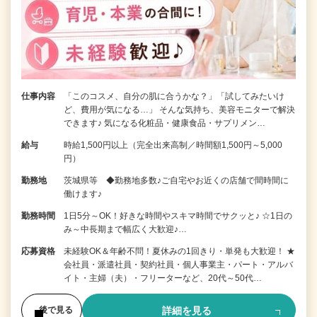
仕事内容
「このコスメ、自分の肌に合うかな？」「試してみたいけ
ど、費用が気になる…」 そんな気持ち、美容モニターで解決
できます♪ 気になる化粧品・健康食品・サプリメン…
給与
時給1,500円以上（完全出来高制／時間額1,500円～5,000
円）
勤務地
茨城県等 ◆勤務地多数♪ご自宅やお近くの店舗で間時間に
働けます♪
勤務時間
1日5分～OK！好きな時間やスキマ時間でサクッと♪ ☆1日の
み～中長期まで幅広く大歓迎♪…
応募資格
未経験OK＆年齢不問！夏休みの1回きり・単発も大歓迎！ ★
会社員・派遣社員・契約社員・個人事業主・パート・アルバ
イト・主婦（夫）・フリーターなど、20代～50代…
詳細を見る
後で見る