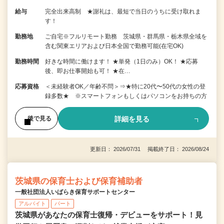
給与
完全出来高制 ★謝礼は、最短で当日のうちに受け取れま
す！
勤務地
ご自宅※フルリモート勤務 茨城県・群馬県・栃木県全域を
含む関東エリアおよび日本全国で勤務可能(在宅OK)
勤務時間
好きな時間に働けます！ ★単発（1日のみ）OK！ ★応募
後、即お仕事開始も可！ ★在…
応募資格
＜未経験者OK／年齢不問＞⇒★特に20代〜50代の女性の登
録多数★ ※スマートフォンもしくはパソコンをお持ちの方
詳細を見る
後で見る
更新日： 2026/07/31 掲載終了日： 2026/08/24
茨城県の保育士および保育補助者
一般社団法人いばらき保育サポートセンター
アルバイト
パート
茨城県があなたの保育士復帰・デビューをサポート！見