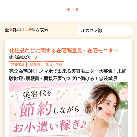
6
1
-
6
全
件中
件を表示
化粧品などに関する在宅調査員・在宅モニター
株式会社ビサーチ
業務委託
登録制
在宅・内職
完全在宅OK！スマホで出来る美容モニター大募集！未経
験歓迎♪履歴書・面接不要でスグに働ける！@茨城県