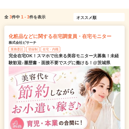
3
1
-
3
全
件中
件を表示
化粧品などに関する在宅調査員・在宅モニター
株式会社ビサーチ
業務委託
登録制
在宅・内職
完全在宅OK！スマホで出来る美容モニター大募集！未経
験歓迎♪履歴書・面接不要でスグに働ける！@茨城県