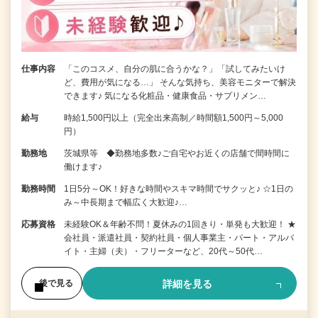
仕事内容
「このコスメ、自分の肌に合うかな？」「試してみたいけ
ど、費用が気になる…」 そんな気持ち、美容モニターで解決
できます♪ 気になる化粧品・健康食品・サプリメン…
給与
時給1,500円以上（完全出来高制／時間額1,500円～5,000
円）
勤務地
茨城県等 ◆勤務地多数♪ご自宅やお近くの店舗で間時間に
働けます♪
勤務時間
1日5分～OK！好きな時間やスキマ時間でサクッと♪ ☆1日の
み～中長期まで幅広く大歓迎♪…
応募資格
未経験OK＆年齢不問！夏休みの1回きり・単発も大歓迎！ ★
会社員・派遣社員・契約社員・個人事業主・パート・アルバ
イト・主婦（夫）・フリーターなど、20代～50代…
詳細を見る
後で見る