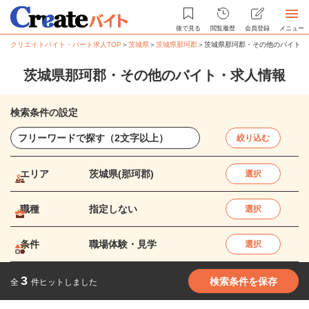
後で見る
閲覧履歴
会員登録
メニュー
クリエイトバイト・パート求人TOP
＞
茨城県
＞
茨城県那珂郡
＞
茨城県那珂郡・その他のバイト・
茨城県那珂郡・その他のバイト・求人情報
検索条件の設定
絞り込む
エリア
茨城県(那珂郡)
選択
職種
指定しない
選択
条件
職場体験・見学
選択
3
検索条件を保存
全
件ヒットしました