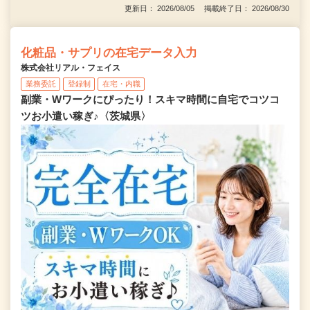
更新日： 2026/08/05 掲載終了日： 2026/08/30
化粧品・サプリの在宅データ入力
株式会社リアル・フェイス
業務委託
登録制
在宅・内職
副業・Wワークにぴったり！スキマ時間に自宅でコツコ
ツお小遣い稼ぎ♪〈茨城県〉