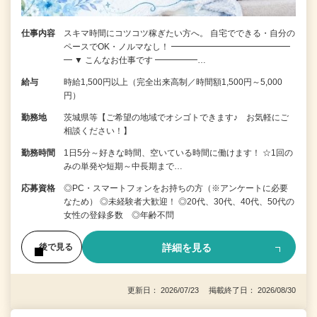
仕事内容
スキマ時間にコツコツ稼ぎたい方へ。 自宅でできる・自分の
ペースでOK・ノルマなし！ ━━━━━━━━━━━━━━
━ ▼ こんなお仕事です ━━━━━…
給与
時給1,500円以上（完全出来高制／時間額1,500円～5,000
円）
勤務地
茨城県等【ご希望の地域でオシゴトできます♪ お気軽にご
相談ください！】
勤務時間
1日5分～好きな時間、空いている時間に働けます！ ☆1回の
みの単発や短期～中長期まで…
応募資格
◎PC・スマートフォンをお持ちの方（※アンケートに必要
なため） ◎未経験者大歓迎！ ◎20代、30代、40代、50代の
女性の登録多数 ◎年齢不問
詳細を見る
後で見る
更新日： 2026/07/23 掲載終了日： 2026/08/30