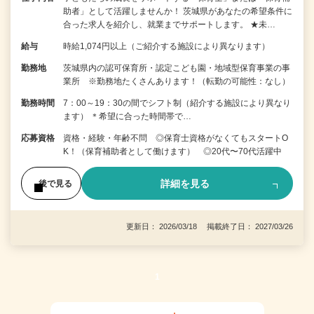
助者」として活躍しませんか！ 茨城県があなたの希望条件に
合った求人を紹介し、就業までサポートします。 ★未…
給与
時給1,074円以上（ご紹介する施設により異なります）
勤務地
茨城県内の認可保育所・認定こども園・地域型保育事業の事
業所 ※勤務地たくさんあります！（転勤の可能性：なし）
勤務時間
7：00～19：30の間でシフト制（紹介する施設により異なり
ます） ＊希望に合った時間帯で…
応募資格
資格・経験・年齢不問 ◎保育士資格がなくてもスタートO
K！（保育補助者として働けます） ◎20代〜70代活躍中
詳細を見る
後で見る
更新日： 2026/03/18 掲載終了日： 2027/03/26
1