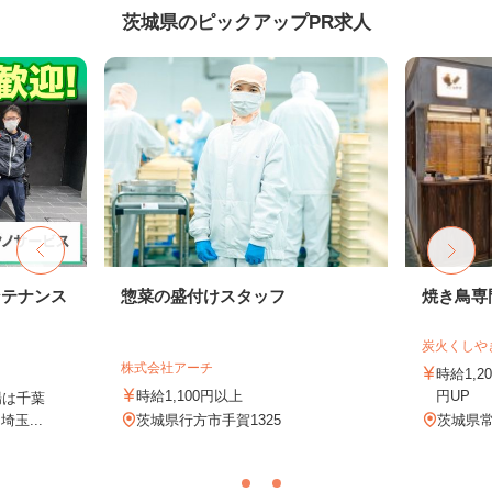
茨城県のピックアップPR求人
ンテナンス
惣菜の盛付けスタッフ
焼き鳥専
炭火くしや
株式会社アーチ
時給1,2
時給1,100円以上
円UP
場は千葉
玉...
茨城県行方市手賀1325
茨城県常