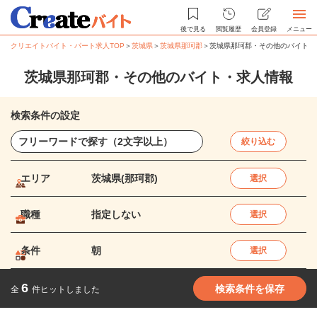
後で見る
閲覧履歴
会員登録
メニュー
クリエイトバイト・パート求人TOP
＞
茨城県
＞
茨城県那珂郡
＞
茨城県那珂郡・その他のバイト・
茨城県那珂郡・その他のバイト・求人情報
検索条件の設定
絞り込む
エリア
茨城県(那珂郡)
選択
職種
指定しない
選択
条件
朝
選択
6
検索条件を保存
全
件ヒットしました