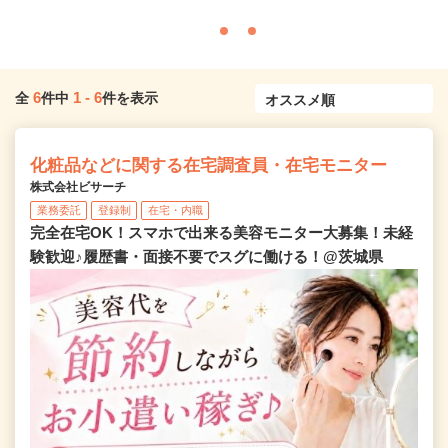
6
1
-
6
全
件中
件を表示
化粧品などに関する在宅調査員・在宅モニター
株式会社ビサーチ
業務委託
登録制
在宅・内職
完全在宅OK！スマホで出来る美容モニター大募集！未経
験歓迎♪履歴書・面接不要でスグに働ける！@茨城県