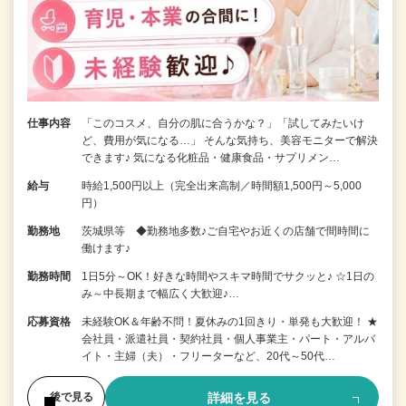
仕事内容
「このコスメ、自分の肌に合うかな？」「試してみたいけ
ど、費用が気になる…」 そんな気持ち、美容モニターで解決
できます♪ 気になる化粧品・健康食品・サプリメン…
給与
時給1,500円以上（完全出来高制／時間額1,500円～5,000
円）
勤務地
茨城県等 ◆勤務地多数♪ご自宅やお近くの店舗で間時間に
働けます♪
勤務時間
1日5分～OK！好きな時間やスキマ時間でサクッと♪ ☆1日の
み～中長期まで幅広く大歓迎♪…
応募資格
未経験OK＆年齢不問！夏休みの1回きり・単発も大歓迎！ ★
会社員・派遣社員・契約社員・個人事業主・パート・アルバ
イト・主婦（夫）・フリーターなど、20代～50代…
詳細を見る
後で見る