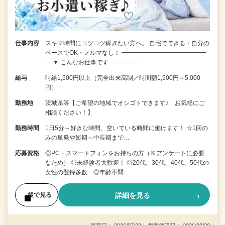
仕事内容
スキマ時間にコツコツ稼ぎたい方へ。 自宅でできる・自分の
ペースでOK・ノルマなし！ ━━━━━━━━━━━━━━
━ ▼ こんなお仕事です ━━━━━…
給与
時給1,500円以上（完全出来高制／時間額1,500円～5,000
円）
勤務地
茨城県等【ご希望の地域でオシゴトできます♪ お気軽にご
相談ください！】
勤務時間
1日5分～好きな時間、空いている時間に働けます！ ☆1回の
みの単発や短期～中長期まで…
応募資格
◎PC・スマートフォンをお持ちの方（※アンケートに必要
なため） ◎未経験者大歓迎！ ◎20代、30代、40代、50代の
女性の登録多数 ◎年齢不問
詳細を見る
後で見る