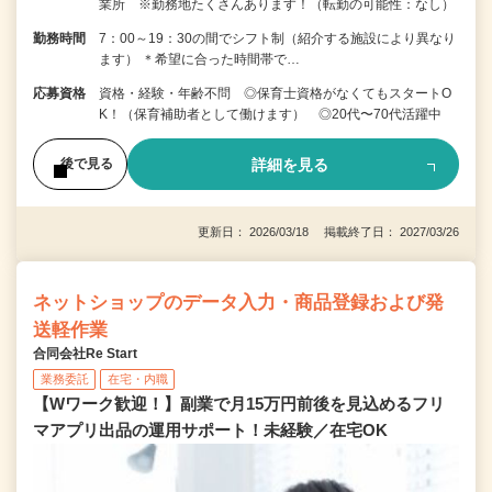
業所 ※勤務地たくさんあります！（転勤の可能性：なし）
勤務時間
7：00～19：30の間でシフト制（紹介する施設により異なり
ます） ＊希望に合った時間帯で…
応募資格
資格・経験・年齢不問 ◎保育士資格がなくてもスタートO
K！（保育補助者として働けます） ◎20代〜70代活躍中
詳細を見る
後で見る
更新日： 2026/03/18 掲載終了日： 2027/03/26
ネットショップのデータ入力・商品登録および発
送軽作業
合同会社Re Start
業務委託
在宅・内職
【Wワーク歓迎！】副業で月15万円前後を見込めるフリ
マアプリ出品の運用サポート！未経験／在宅OK