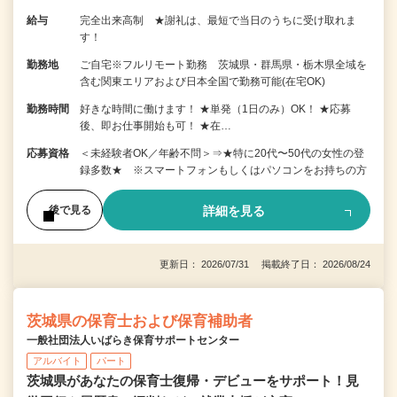
給与
完全出来高制 ★謝礼は、最短で当日のうちに受け取れま
す！
勤務地
ご自宅※フルリモート勤務 茨城県・群馬県・栃木県全域を
含む関東エリアおよび日本全国で勤務可能(在宅OK)
勤務時間
好きな時間に働けます！ ★単発（1日のみ）OK！ ★応募
後、即お仕事開始も可！ ★在…
応募資格
＜未経験者OK／年齢不問＞⇒★特に20代〜50代の女性の登
録多数★ ※スマートフォンもしくはパソコンをお持ちの方
詳細を見る
後で見る
更新日： 2026/07/31 掲載終了日： 2026/08/24
茨城県の保育士および保育補助者
一般社団法人いばらき保育サポートセンター
アルバイト
パート
茨城県があなたの保育士復帰・デビューをサポート！見