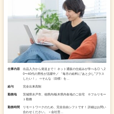
仕事内容
出品入力から発送まで！ ネット通販の仕組みが学べる◎ ＼2
0〜40代の男性が活躍中／ 「毎月の給料に“あと少し”プラス
したい！」 ⇒そんな〈目標〉を…
給与
完全出来高制
勤務地
茨城県水戸市、他県内/栃木県内各地のご自宅 ※フルリモー
ト勤務
勤務時間
リモートワークのため、完全自由シフトです！ 詳細はお問い
合わせください。 ＜会社営…