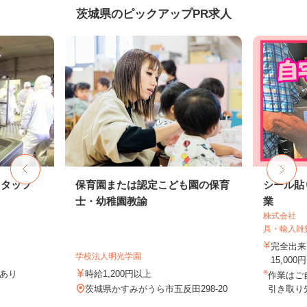
茨城県のピックアップPR求人
スタッフ
保育園または認定こども園の保育
シール貼
士・幼稚園教諭
業
株式会社 
具・輸入雑
完全出来
学校法人明光学園
15,000円
当あり
時給1,200円以上
作業はご
茨城県かすみがうら市五反田298-20
引き取り