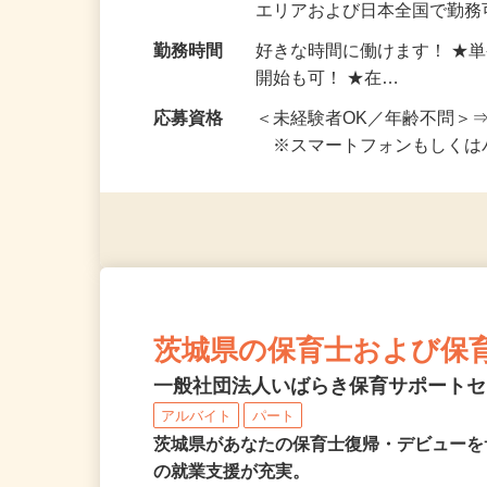
勤務地
ご自宅※フルリモート勤務
エリアおよび日本全国で勤務可
勤務時間
好きな時間に働けます！ ★
開始も可！ ★在…
応募資格
＜未経験者OK／年齢不問＞
※スマートフォンもしくは
茨城県の保育士および保
一般社団法人いばらき保育サポート
アルバイト
パート