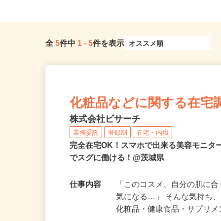
全
5
件中
1
-
5
件を表示
化粧品などに関する在宅
株式会社ビサーチ
業務委託
登録制
在宅・内職
完全在宅OK！スマホで出来る美容モニタ
でスグに働ける！@茨城県
仕事内容
「このコスメ、自分の肌に
気になる…」 そんな気持ち