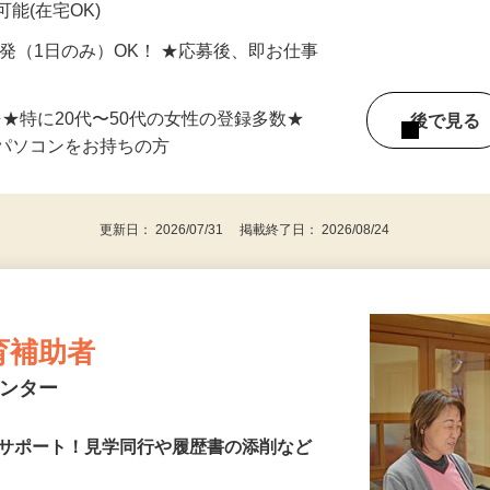
 茨城県・群馬県・栃木県全域を含む関東
能(在宅OK)
単発（1日のみ）OK！ ★応募後、即お仕事
⇒★特に20代〜50代の女性の登録多数★
後で見
パソコンをお持ちの方
更新日： 2026/07/31 掲載終了日： 2026/08/24
育補助者
センター