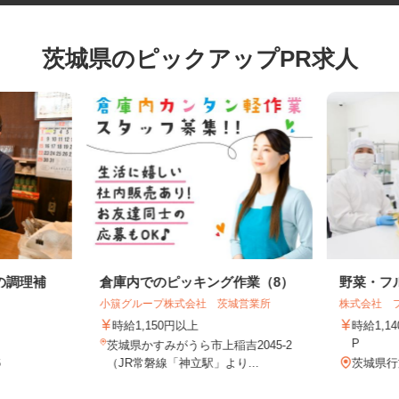
茨城県のピックアップPR求人
の調理補
倉庫内でのピッキング作業（8）
野菜・
小簱グループ株式会社 茨城営業所
株式会社
時給1,150円以上
時給1
P
茨城県かすみがうら市上稲吉2045-2
6
（JR常磐線「神立駅」より...
茨城県