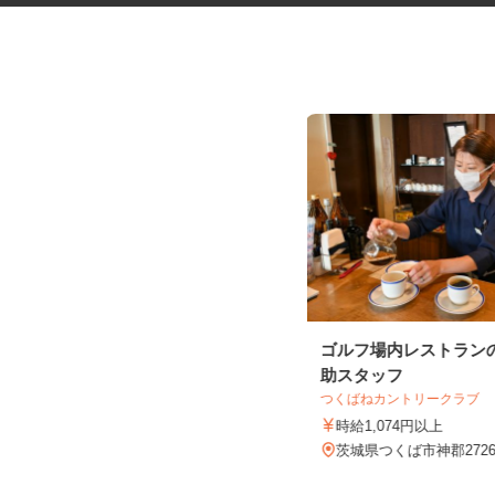
野菜・フルーツの加工スタッフ
ゴルフ場内レストラン
助スタッフ
株式会社 フィルド食品
つくばねカントリークラブ
時給1,140円 ＊土・日は時給10％U
P
時給1,074円以上
茨城県行方市手賀1527-1
茨城県つくば市神郡272