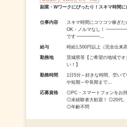
株式会社リアル・フェイス
業務委託
登録制
在宅・内職
副業・Wワークにぴったり！スキマ時間に
仕事内容
スキマ時間にコツコツ稼ぎた
OK・ノルマなし！ ━━━━
です ━━━━━…
給与
時給1,500円以上（完全出来高
勤務地
茨城県等【ご希望の地域でオ
い！】
勤務時間
1日5分～好きな時間、空い
や短期～中長期まで…
応募資格
◎PC・スマートフォンをお
◎未経験者大歓迎！ ◎20代
◎年齢不問