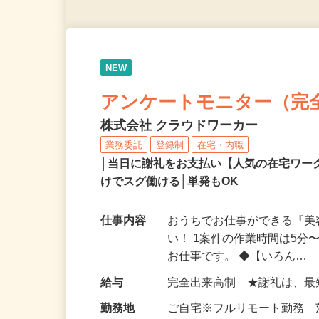
NEW
アンケートモニター（完
株式会社 クラウドワーカー
業務委託
登録制
在宅・内職
│当日に謝礼をお支払い【人気の在宅ワ
けでスグ働ける│単発もOK
仕事内容
おうちでお仕事ができる『
い！ 1案件の作業時間は5
お仕事です。 ◆【いろん…
給与
完全出来高制 ★謝礼は、