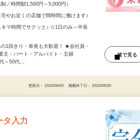
メン…
制／時間額1,500円～5,000円）
自宅やお近くの店舗で間時間に働けます♪
スキマ時間でサクッと♪ ☆1日のみ～中長
みの1回きり・単発も大歓迎！ ★会社員・
事業主・パート・アルバイト・主婦
後で見
代～50代…
更新日： 2026/08/05 掲載終了日： 2026/08/30
ータ入力