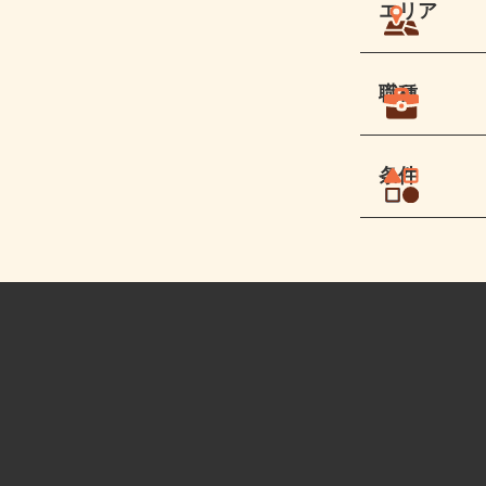
エリア
職種
条件