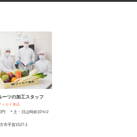
フルーツの加工スタッフ
ゴルフ場内レストランの調理補
助スタッフ
 フィルド食品
つくばねカントリークラブ
,140円 ＊土・日は時給10％U
時給1,074円以上
行方市手賀1527-1
茨城県つくば市神郡2726