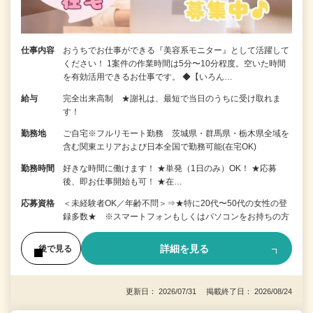
仕事内容
おうちでお仕事ができる『美容系モニター』として活躍して
ください！ 1案件の作業時間は5分〜10分程度。空いた時間
を有効活用できるお仕事です。 ◆【いろん…
給与
完全出来高制 ★謝礼は、最短で当日のうちに受け取れま
す！
勤務地
ご自宅※フルリモート勤務 茨城県・群馬県・栃木県全域を
含む関東エリアおよび日本全国で勤務可能(在宅OK)
勤務時間
好きな時間に働けます！ ★単発（1日のみ）OK！ ★応募
後、即お仕事開始も可！ ★在…
応募資格
＜未経験者OK／年齢不問＞⇒★特に20代〜50代の女性の登
録多数★ ※スマートフォンもしくはパソコンをお持ちの方
詳細を見る
後で見る
更新日： 2026/07/31 掲載終了日： 2026/08/24