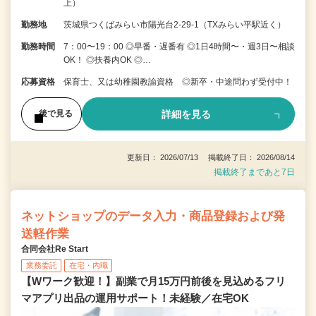
上）
勤務地
茨城県つくばみらい市陽光台2-29-1（TXみらい平駅近く）
勤務時間
7：00〜19：00 ◎早番・遅番有 ◎1日4時間〜・週3日〜相談
OK！ ◎扶養内OK ◎…
応募資格
保育士、又は幼稚園教諭資格 ◎新卒・中途問わず受付中！
詳細を見る
後で見る
更新日： 2026/07/13 掲載終了日： 2026/08/14
掲載終了まであと7日
ネットショップのデータ入力・商品登録および発
送軽作業
合同会社Re Start
業務委託
在宅・内職
【Wワーク歓迎！】副業で月15万円前後を見込めるフリ
マアプリ出品の運用サポート！未経験／在宅OK