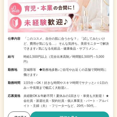
仕事内容
「このコスメ、自分の肌に合うかな？」「試してみたいけ
ど、費用が気になる…」 そんな気持ち、美容モニターで解決
できます♪ 気になる化粧品・健康食品・サプリメン…
給与
時給1,500円以上（完全出来高制／時間額1,500円～5,000
円）
勤務地
茨城県等 ◆勤務地多数♪ご自宅やお近くの店舗で間時間に
働けます♪
勤務時間
1日5分～OK！好きな時間やスキマ時間でサクッと♪ ☆1日の
み～中長期まで幅広く大歓迎♪…
応募資格
未経験OK＆年齢不問！夏休みの1回きり・単発も大歓迎！ ★
会社員・派遣社員・契約社員・個人事業主・パート・アルバ
イト・主婦（夫）・フリーターなど、20代～50代…