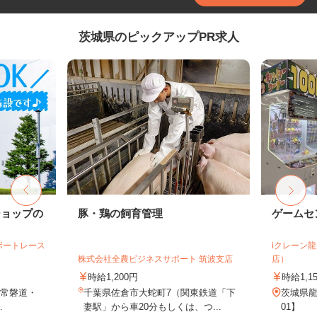
茨城県のピックアップPR求人
ショップの
豚・鶏の飼育管理
ゲームセ
ボートレース
iクレーン
株式会社全農ビジネスサポート 筑波支店
店）
時給1,200円
時給1,1
（常磐道・
千葉県佐倉市大蛇町7（関東鉄道「下
茨城県龍
.
妻駅」から車20分もしくは、つ...
01】