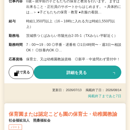
仕事内容
0歳～就学前の子どもたちの保育と教育を行います。 まずは
出来ること・正社員のサポートからはじめます。 ＜具体的に
は…＞ ●子どもたちの保育・教育 ●衣服の着脱…
給与
時給1,350円以上（16～18時に入れる方は時給1,550円以
上）
勤務地
茨城県つくばみらい市陽光台2-35-1（TXみらい平駅近く）
勤務時間
7：00〜19：00 ◎早番・遅番有 ◎1日4時間〜・週3日〜相談
OK！ ◎扶養内OK ◎…
応募資格
保育士、又は幼稚園教諭資格 ◎新卒・中途問わず受付中！
詳細を見る
後で見る
更新日： 2026/07/13 掲載終了日： 2026/08/14
掲載終了まであと7日
保育園または認定こども園の保育士・幼稚園教諭
社会福祉法人 照桑福祉会
パート