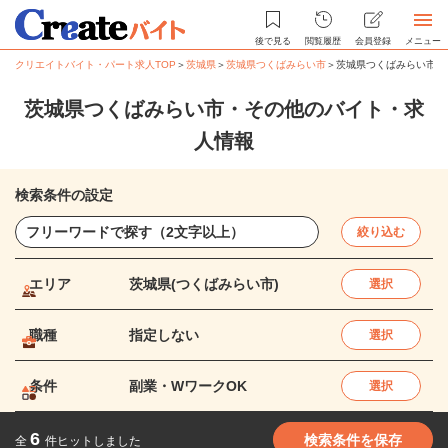
後で見る
閲覧履歴
会員登録
メニュー
クリエイトバイト・パート求人TOP
＞
茨城県
＞
茨城県つくばみらい市
＞
茨城県つくばみらい市・
茨城県つくばみらい市・その他のバイト・求
人情報
検索条件の設定
絞り込む
エリア
茨城県(つくばみらい市)
選択
職種
指定しない
選択
条件
副業・WワークOK
選択
6
検索条件を保存
全
件ヒットしました