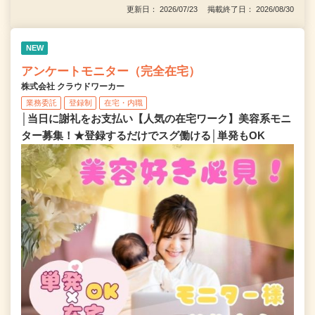
更新日： 2026/07/23 掲載終了日： 2026/08/30
NEW
アンケートモニター（完全在宅）
株式会社 クラウドワーカー
業務委託
登録制
在宅・内職
│当日に謝礼をお支払い【人気の在宅ワーク】美容系モニ
ター募集！★登録するだけでスグ働ける│単発もOK