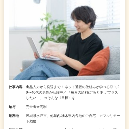
仕事内容
出品入力から発送まで！ ネット通販の仕組みが学べる◎ ＼2
0〜40代の男性が活躍中／ 「毎月の給料に“あと少し”プラス
したい！」 ⇒そんな〈目標〉を…
給与
完全出来高制
勤務地
茨城県水戸市、他県内/栃木県内各地のご自宅 ※フルリモー
ト勤務