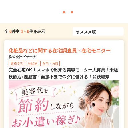
6
1
-
6
全
件中
件を表示
化粧品などに関する在宅調査員・在宅モニター
株式会社ビサーチ
業務委託
登録制
在宅・内職
完全在宅OK！スマホで出来る美容モニター大募集！未経
験歓迎♪履歴書・面接不要でスグに働ける！@茨城県