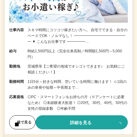
仕事内容
スキマ時間にコツコツ稼ぎたい方へ。 自宅でできる・自分の
ペースでOK・ノルマなし！ ━━━━━━━━━━━━━━
━ ▼ こんなお仕事です ━━━━━…
給与
時給1,500円以上（完全出来高制／時間額1,500円～5,000
円）
勤務地
茨城県等【ご希望の地域でオシゴトできます♪ お気軽にご
相談ください！】
勤務時間
1日5分～好きな時間、空いている時間に働けます！ ☆1回の
みの単発や短期～中長期まで…
応募資格
◎PC・スマートフォンをお持ちの方（※アンケートに必要
なため） ◎未経験者大歓迎！ ◎20代、30代、40代、50代の
女性の登録多数 ◎年齢不問
詳細を見る
後で見る