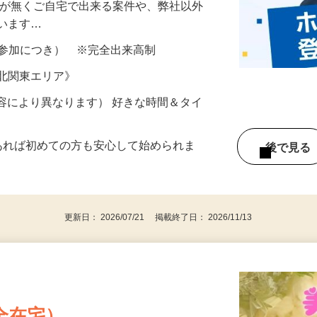
を使用し、身体測定やアンケートにお答え
所が無くご自宅で出来る案件や、弊社以外
ざいます…
ター参加につき） ※完全出来高制
《北関東エリア》
ー内容により異なります） 好きな時間＆タイ
であれば初めての方も安心して始められま
後で見
更新日： 2026/07/21 掲載終了日： 2026/11/13