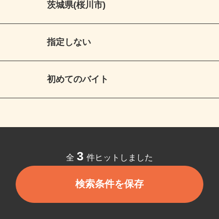
茨城県(桜川市)
指定しない
初めてのバイト
3
全
件ヒットしました
検索条件を保存