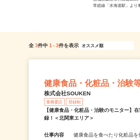
時給1,074円以上
茨城県坂東市神田山138
茨城県つくば市神郡2726
常総線「水海道駅」より車1
全
3
件中
1
-
3
件を表示
健康食品・化粧品・治験
株式会社SOUKEN
業務委託
登録制
【健康食品・化粧品・治験のモニター】
録！＜北関東エリア＞