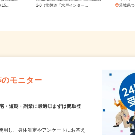
時給1
6（関東鉄道
茨城県東茨城郡城里町北方宮久保300
5...
2-3（常磐道『水戸インター...
茨城県
等のモニター
在宅・短期・副業に最適◎まずは簡単登