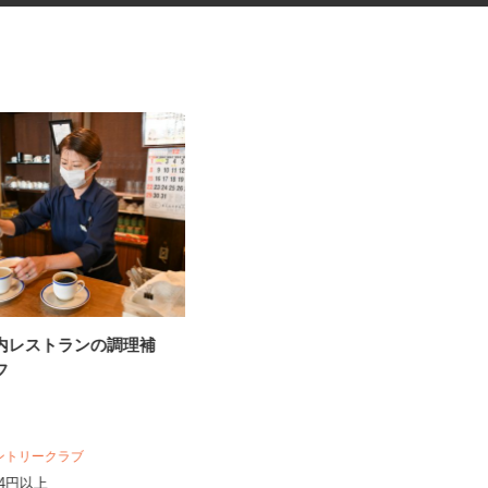
場内レストランの調理補
セルフガソリンスタンドの店舗
ッフ
スタッフ
オブリステーション坂東神田山 セルフ
サービス
時給1,100円～1,300円＋歩合 ※働
カントリークラブ
き方による ★危険物取...