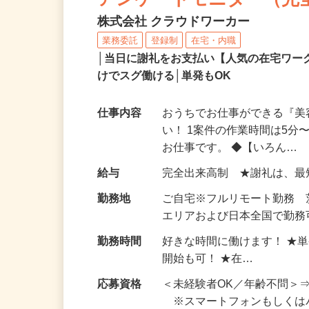
アンケートモニター（完
株式会社 クラウドワーカー
業務委託
登録制
在宅・内職
│当日に謝礼をお支払い【人気の在宅ワ
けでスグ働ける│単発もOK
仕事内容
おうちでお仕事ができる『
い！ 1案件の作業時間は5
お仕事です。 ◆【いろん…
給与
完全出来高制 ★謝礼は、
勤務地
ご自宅※フルリモート勤務
エリアおよび日本全国で勤務可
勤務時間
好きな時間に働けます！ ★
開始も可！ ★在…