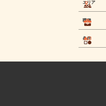
エリア
職種
条件