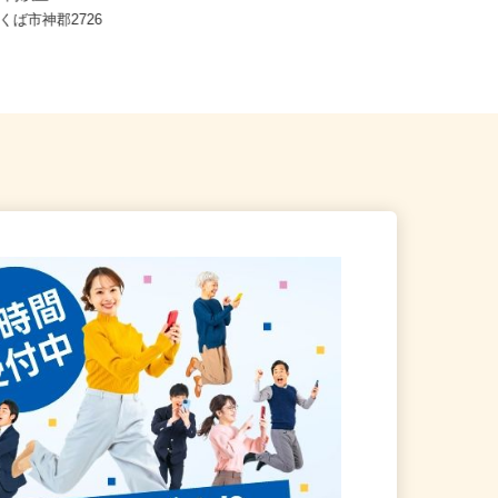
,074円以上
茨城県坂東市神田山1386（関東鉄道
つくば市神郡2726
常総線「水海道駅」より車15...