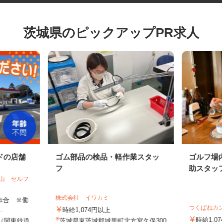
茨城県のピックアップPR求人
ドの店舗
ゴム部品の検品・軽作業スタッ
ゴルフ
フ
助スタ
田山 セルフ
株式会社 イワカミ
円＋歩合 ※働
つくばね
..
時給1,074円以上