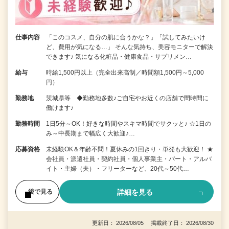
仕事内容
「このコスメ、自分の肌に合うかな？」「試してみたいけ
ど、費用が気になる…」 そんな気持ち、美容モニターで解決
できます♪ 気になる化粧品・健康食品・サプリメン…
給与
時給1,500円以上（完全出来高制／時間額1,500円～5,000
円）
勤務地
茨城県等 ◆勤務地多数♪ご自宅やお近くの店舗で間時間に
働けます♪
勤務時間
1日5分～OK！好きな時間やスキマ時間でサクッと♪ ☆1日の
み～中長期まで幅広く大歓迎♪…
応募資格
未経験OK＆年齢不問！夏休みの1回きり・単発も大歓迎！ ★
会社員・派遣社員・契約社員・個人事業主・パート・アルバ
イト・主婦（夫）・フリーターなど、20代～50代…
詳細を見る
後で見る
更新日： 2026/08/05 掲載終了日： 2026/08/30