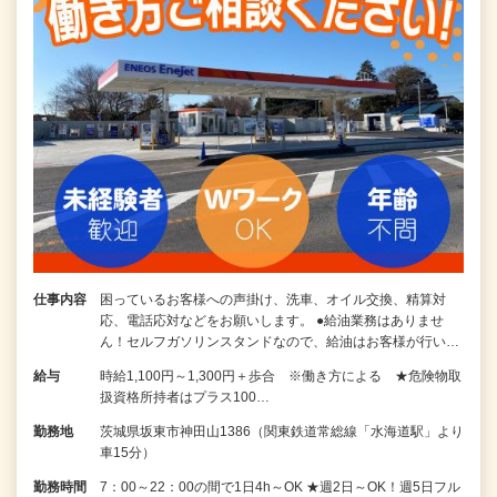
仕事内容
困っているお客様への声掛け、洗車、オイル交換、精算対
応、電話応対などをお願いします。 ●給油業務はありませ
ん！セルフガソリンスタンドなので、給油はお客様が行い…
給与
時給1,100円～1,300円＋歩合 ※働き方による ★危険物取
扱資格所持者はプラス100…
勤務地
茨城県坂東市神田山1386（関東鉄道常総線「水海道駅」より
車15分）
勤務時間
7：00～22：00の間で1日4h～OK ★週2日～OK！週5日フル