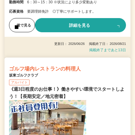
勤務時間
6：30～15：30 ※状況により多少変動あり
応募資格
要調理師免許 ◎丁寧にサポートします。
詳細を見る
後で見る
更新日： 2026/06/26 掲載終了日： 2026/08/21
掲載終了まであと13日
ゴルフ場内レストランの料理人
坂東ゴルフクラブ
アルバイト
《週3日程度のお仕事！》働きやすい環境でスタートしよ
う！【長期安定／地元密着】