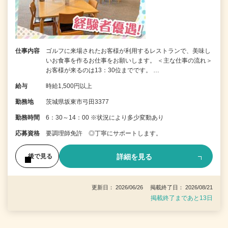
仕事内容
ゴルフに来場されたお客様が利用するレストランで、美味し
いお食事を作るお仕事をお願いします。 ＜主な仕事の流れ＞
お客様が来るのは13：30位までです。 …
給与
時給1,500円以上
勤務地
茨城県坂東市弓田3377
勤務時間
6：30～14：00 ※状況により多少変動あり
応募資格
要調理師免許 ◎丁寧にサポートします。
詳細を見る
後で見る
更新日： 2026/06/26 掲載終了日： 2026/08/21
掲載終了まであと13日