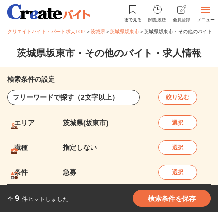
後で見る
閲覧履歴
会員登録
メニュー
クリエイトバイト・パート求人TOP
＞
茨城県
＞
茨城県坂東市
＞
茨城県坂東市・その他のバイト・
茨城県坂東市・その他のバイト・求人情報
検索条件の設定
絞り込む
エリア
茨城県(坂東市)
選択
職種
指定しない
選択
条件
急募
選択
9
検索条件を保存
全
件ヒットしました