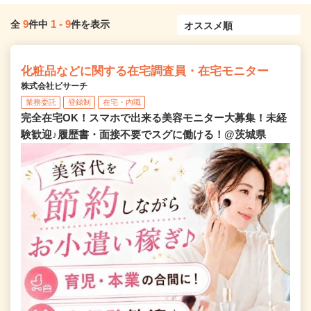
9
1
-
9
全
件中
件を表示
化粧品などに関する在宅調査員・在宅モニター
株式会社ビサーチ
業務委託
登録制
在宅・内職
完全在宅OK！スマホで出来る美容モニター大募集！未経
験歓迎♪履歴書・面接不要でスグに働ける！@茨城県