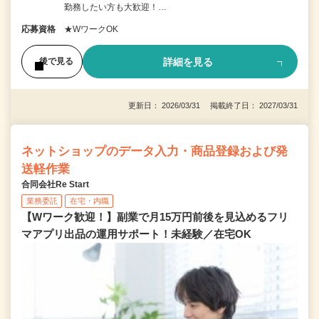
勤務したい方も大歓迎！…
応募資格
★WワークOK
詳細を見る
後で見る
更新日： 2026/03/31 掲載終了日： 2027/03/31
ネットショップのデータ入力・商品登録および発
送軽作業
合同会社Re Start
業務委託
在宅・内職
【Wワーク歓迎！】副業で月15万円前後を見込めるフリ
マアプリ出品の運用サポート！未経験／在宅OK