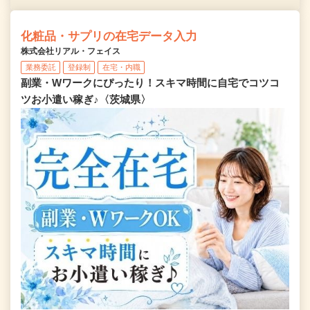
化粧品・サプリの在宅データ入力
株式会社リアル・フェイス
業務委託
登録制
在宅・内職
副業・Wワークにぴったり！スキマ時間に自宅でコツコ
ツお小遣い稼ぎ♪〈茨城県〉