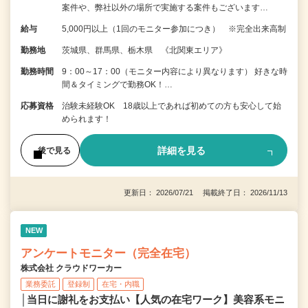
案件や、弊社以外の場所で実施する案件もございます…
給与
5,000円以上（1回のモニター参加につき） ※完全出来高制
勤務地
茨城県、群馬県、栃木県 《北関東エリア》
勤務時間
9：00～17：00（モニター内容により異なります） 好きな時
間＆タイミングで勤務OK！…
応募資格
治験未経験OK 18歳以上であれば初めての方も安心して始
められます！
詳細を見る
後で見る
更新日： 2026/07/21 掲載終了日： 2026/11/13
NEW
アンケートモニター（完全在宅）
株式会社 クラウドワーカー
業務委託
登録制
在宅・内職
│当日に謝礼をお支払い【人気の在宅ワーク】美容系モニ