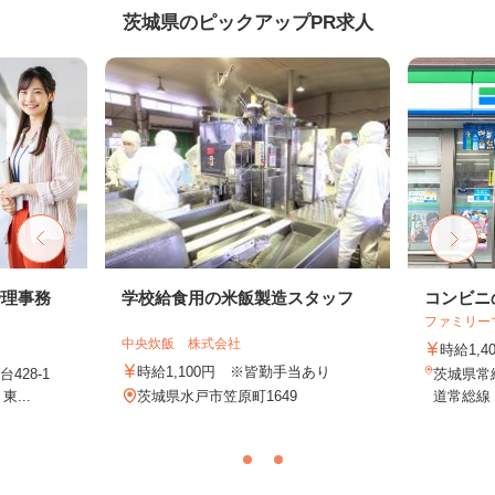
茨城県のピックアップPR求人
管理事務
学校給食用の米飯製造スタッフ
コンビニ
ファミリー
中央炊飯 株式会社
時給1,4
時給1,100円 ※皆勤手当あり
428-1
茨城県常総
...
茨城県水戸市笠原町1649
道常総線「