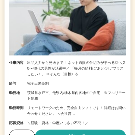
仕事内容
出品入力から発送まで！ ネット通販の仕組みが学べる◎ ＼2
0〜40代の男性が活躍中／ 「毎月の給料に“あと少し”プラス
したい！」 ⇒そんな〈目標〉を…
給与
完全出来高制
勤務地
茨城県水戸市、他県内/栃木県内各地のご自宅 ※フルリモー
ト勤務
勤務時間
リモートワークのため、完全自由シフトです！ 詳細はお問い
合わせください。 ＜会社営…
応募資格
＼経験・資格・学歴いっさい不問！／