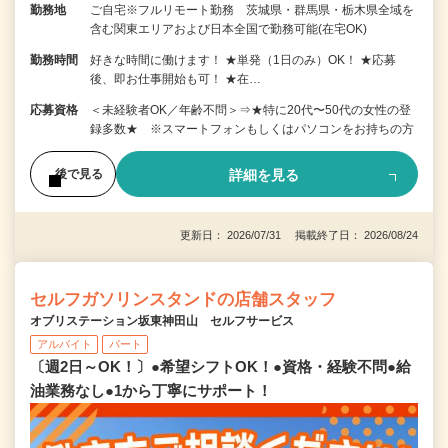
勤務地
ご自宅※フルリモート勤務 茨城県・群馬県・栃木県全域を
含む関東エリアおよび日本全国で勤務可能(在宅OK)
勤務時間
好きな時間に働けます！ ★単発（1日のみ）OK！ ★応募
後、即お仕事開始も可！ ★在…
応募資格
＜未経験者OK／年齢不問＞⇒★特に20代〜50代の女性の登
録多数★ ※スマートフォンもしくはパソコンをお持ちの方
詳細を見る
後で見る
更新日： 2026/07/31 掲載終了日： 2026/08/24
セルフガソリンスタンドの店舗スタッフ
オブリステーション坂東神田山 セルフサービス
アルバイト
パート
〔週2日～OK！〕●希望シフトOK！●資格・経験不問●給
油業務なし●1から丁寧にサポート！