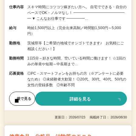
仕事内容
スキマ時間にコツコツ稼ぎたい方へ。 自宅でできる・自分の
ペースでOK・ノルマなし！ ━━━━━━━━━━━━━━
━ ▼ こんなお仕事です ━━━━━…
給与
時給1,500円以上（完全出来高制／時間額1,500円～5,000
円）
勤務地
茨城県等【ご希望の地域でオシゴトできます♪ お気軽にご
相談ください！】
勤務時間
1日5分～好きな時間、空いている時間に働けます！ ☆1回の
みの単発や短期～中長期まで…
応募資格
◎PC・スマートフォンをお持ちの方（※アンケートに必要
なため） ◎未経験者大歓迎！ ◎20代、30代、40代、50代の
女性の登録多数 ◎年齢不問
詳細を見る
後で見る
更新日： 2026/07/23 掲載終了日： 2026/08/30