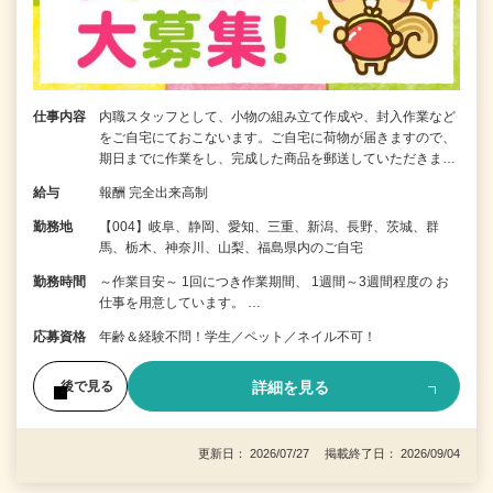
仕事内容
内職スタッフとして、小物の組み立て作成や、封入作業など
をご自宅にておこないます。ご自宅に荷物が届きますので、
期日までに作業をし、完成した商品を郵送していただきま…
給与
報酬 完全出来高制
勤務地
【004】岐阜、静岡、愛知、三重、新潟、長野、茨城、群
馬、栃木、神奈川、山梨、福島県内のご自宅
勤務時間
～作業目安～ 1回につき作業期間、 1週間～3週間程度の お
仕事を用意しています。 …
応募資格
年齢＆経験不問！学生／ペット／ネイル不可！
詳細を見る
後で見る
更新日： 2026/07/27 掲載終了日： 2026/09/04