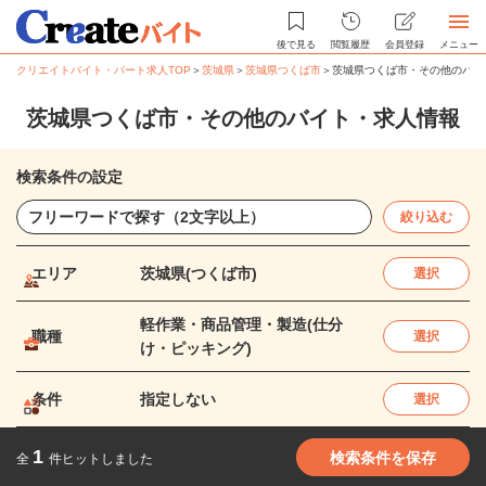
後で見る
閲覧履歴
会員登録
メニュー
クリエイトバイト・パート求人TOP
＞
茨城県
＞
茨城県つくば市
＞
茨城県つくば市・その他のバイ
茨城県つくば市・その他のバイト・求人情報
検索条件の設定
絞り込む
エリア
茨城県(つくば市)
選択
軽作業・商品管理・製造(仕分
職種
選択
け・ピッキング)
条件
指定しない
選択
1
検索条件を保存
全
件ヒットしました