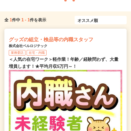
1
1
-
1
全
件中
件を表示
グッズの組立・検品等の内職スタッフ
株式会社ベルロジテック
業務委託
在宅・内職
＜人気の在宅ワーク＞軽作業！年齢／経験問わず、大量
増員します！★平均月収5万円～！