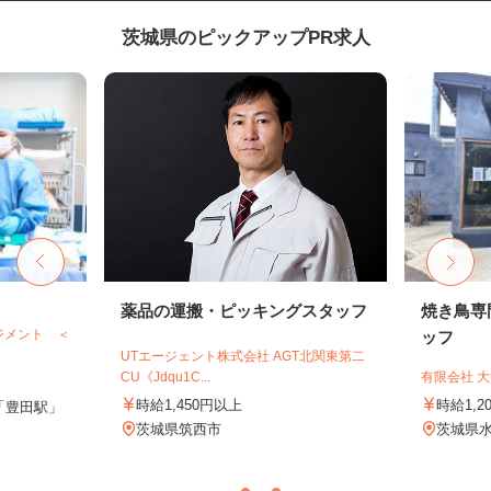
茨城県のピックアップPR求人
薬品の運搬・ピッキングスタッフ
焼き鳥専
ジメント ＜
ッフ
UTエージェント株式会社 AGT北関東第二
CU《Jdqu1C...
有限会社 
時給1,450円以上
時給1,2
「豊田駅」
茨城県筑西市
茨城県水