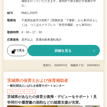
補助を行っていただきます。屋内外で体を動かす業務が中
心…
給与
時給1,200円
勤務地
千葉県佐倉市大蛇町7（関東鉄道「下妻駅」から車20分もし
くは、つくばエクスプレス「研究学園駅」から車30分）
勤務時間
9：00～17：30
応募資格
高卒以上 普通自動車運転免許
詳細を見る
後で見る
更新日： 2026/07/13 掲載終了日： 2026/09/11
茨城県の保育士および保育補助者
一般社団法人いばらき保育サポートセンター
アルバイト
パート
茨城県があなたの保育士復帰・デビューをサポート！見
学同行や履歴書の添削などの就業支援が充実。