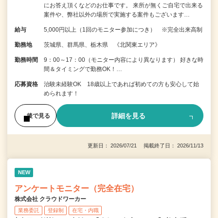
にお答え頂くなどのお仕事です。 来所が無くご自宅で出来る
案件や、弊社以外の場所で実施する案件もございます…
給与
5,000円以上（1回のモニター参加につき） ※完全出来高制
勤務地
茨城県、群馬県、栃木県 《北関東エリア》
勤務時間
9：00～17：00（モニター内容により異なります） 好きな時
間＆タイミングで勤務OK！…
応募資格
治験未経験OK 18歳以上であれば初めての方も安心して始
められます！
詳細を見る
後で見る
更新日： 2026/07/21 掲載終了日： 2026/11/13
NEW
アンケートモニター（完全在宅）
株式会社 クラウドワーカー
業務委託
登録制
在宅・内職