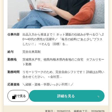
仕事内容
出品入力から発送まで！ ネット通販の仕組みが学べる◎ ＼2
0〜40代の男性が活躍中／ 「毎月の給料に“あと少し”プラス
したい！」 ⇒そんな〈目標〉を…
給与
完全出来高制
勤務地
茨城県水戸市、他県内/栃木県内各地のご自宅 ※フルリモー
ト勤務
勤務時間
リモートワークのため、完全自由シフトです！ 詳細はお問い
合わせください。 ＜会社営…
応募資格
＼経験・資格・学歴いっさい不問！／
詳細を見る
後で見る
更新日： 2026/07/15 掲載終了日： 2026/08/26