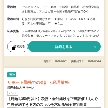
勤務地
ご自宅※フルリモート勤務 茨城県・群馬県・栃木県全域を
含む関東エリアおよび日本全国で勤務可能(在宅OK)
勤務時間
好きな時間に働けます！ ★単発（1日のみ）OK！ ★応募
後、即お仕事開始も可！ ★在…
応募資格
＜未経験者OK／年齢不問＞⇒★特に20代〜50代の女性の登
録多数★ ※スマートフォンもしくはパソコンをお持ちの方
詳細を見る
後で見る
更新日： 2026/07/31 掲載終了日： 2026/08/24
NEW
リモート勤務での会計・経理業務
税理士法人 サリーレ
パート
【時給1,350円以上】税務・会計経験を正当評価！1⼈で
申告完結できる⽅のスキルを求める完全在宅募集