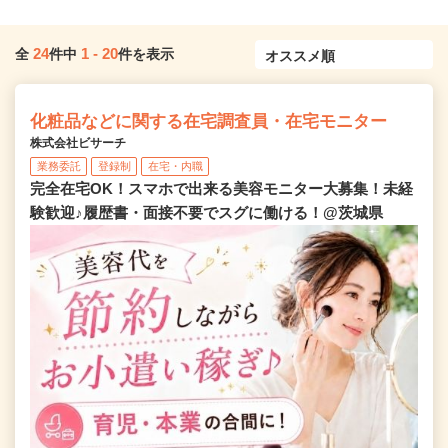
24
1
-
20
全
件中
件を表示
化粧品などに関する在宅調査員・在宅モニター
株式会社ビサーチ
業務委託
登録制
在宅・内職
完全在宅OK！スマホで出来る美容モニター大募集！未経
験歓迎♪履歴書・面接不要でスグに働ける！@茨城県