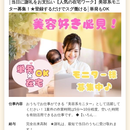
│当日に謝礼をお支払い【人気の在宅ワーク】美容系モニ
ター募集！★登録するだけでスグ働ける│単発もOK
仕事内容
おうちでお仕事ができる『美容系モニター』として活躍して
ください！ 1案件の作業時間は5分〜10分程度。空いた時間
を有効活用できるお仕事です。 ◆【いろん…
給与
完全出来高制 ★謝礼は、最短で当日のうちに受け取れま
す！