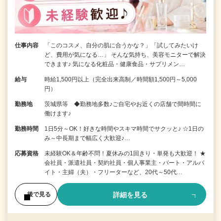
仕事内容
「このコスメ、自分の肌に合うかな？」「試してみたいけ
ど、費用が気になる…」 そんな気持ち、美容モニターで解決
できます♪ 気になる化粧品・健康食品・サプリメン…
給与
時給1,500円以上（完全出来高制／時間額1,500円～5,000
円）
勤務地
茨城県等 ◆勤務地多数♪ご自宅やお近くの店舗で間時間に
働けます♪
勤務時間
1日5分～OK！好きな時間やスキマ時間でサクッと♪ ☆1日の
み～中長期まで幅広く大歓迎♪…
応募資格
未経験OK＆年齢不問！夏休みの1回きり・単発も大歓迎！ ★
会社員・派遣社員・契約社員・個人事業主・パート・アルバ
イト・主婦（夫）・フリーターなど、20代～50代…
詳細を見る
後で見る