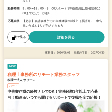
なし）
勤務時間
9：00〜18：00（9：00スタートで時短勤務は応相談※16：
00までなど） ◎週4日…
応募資格
【必須】会計事務所での実務経験5年以上（累計可）、申告
書の作成を1人で完結できる方
詳細を見る
後で見る
更新日： 2026/08/06 掲載終了日： 2027/04/23
NEW
税理士事務所のリモート業務スタッフ
税理士法人 サリーレ
パート
申告書作成の経験ナシでOK！実務経験3年以上で応募
可！動画＆いつでも聞けるサポートで復職を全⼒応援！