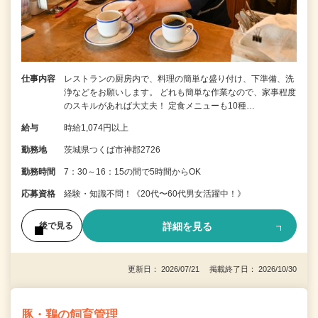
仕事内容
レストランの厨房内で、料理の簡単な盛り付け、下準備、洗
浄などをお願いします。 どれも簡単な作業なので、家事程度
のスキルがあれば大丈夫！ 定食メニューも10種…
給与
時給1,074円以上
勤務地
茨城県つくば市神郡2726
勤務時間
7：30～16：15の間で5時間からOK
応募資格
経験・知識不問！《20代〜60代男女活躍中！》
詳細を見る
後で見る
更新日： 2026/07/21 掲載終了日： 2026/10/30
豚・鶏の飼育管理