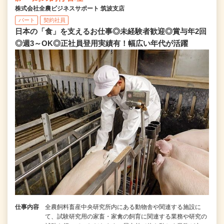
株式会社全農ビジネスサポート 筑波支店
パート
契約社員
日本の「食」を支えるお仕事◎未経験者歓迎◎賞与年2回
◎週3～OK◎正社員登用実績有！幅広い年代が活躍
仕事内容
全農飼料畜産中央研究所内にある動物舎や関連する施設に
て、試験研究用の家畜・家禽の飼育に関連する業務や研究の