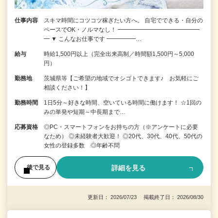
仕事内容
スキマ時間にコツコツ稼ぎたい方へ。 自宅でできる・自分の
ペースでOK・ノルマなし！ ━━━━━━━━━━━━━━
━ ▼ こんなお仕事です ━━━━━…
給与
時給1,500円以上（完全出来高制／時間額1,500円～5,000
円）
勤務地
茨城県等【ご希望の地域でオシゴトできます♪ お気軽にご
相談ください！】
勤務時間
1日5分～好きな時間、空いている時間に働けます！ ☆1回の
みの単発や短期～中長期まで…
応募資格
◎PC・スマートフォンをお持ちの方（※アンケートに必要
なため） ◎未経験者大歓迎！ ◎20代、30代、40代、50代の
女性の登録多数 ◎年齢不問
詳細を見る
後で見る
更新日： 2026/07/23 掲載終了日： 2026/08/30