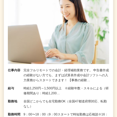
仕事内容
完全フルリモートでの会計・経理補助業務です。 申告書作成
の経験がない⽅でも、まずは試算表作成や会計ソフトへの⼊
⼒業務からスタートできます！ 【事務の経験…
給与
時給1,250円～1,500円以上 ※経験年数・スキルによる（研
修期間あり：時給1,200…
勤務地
全国どこからでも在宅勤務OK（全国47都道府県対応、転勤
なし）
勤務時間
9：00〜18：00（9：00スタートで時短勤務は応相談※16：