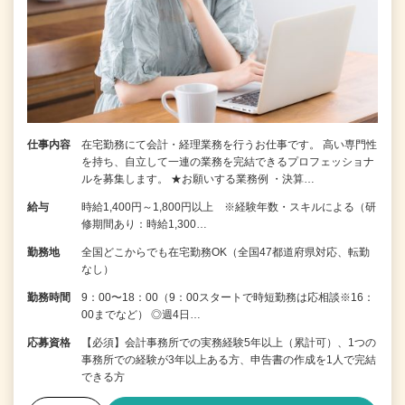
仕事内容
在宅勤務にて会計・経理業務を行うお仕事です。 高い専門性
を持ち、自立して一連の業務を完結できるプロフェッショナ
ルを募集します。 ★お願いする業務例 ・決算…
給与
時給1,400円～1,800円以上 ※経験年数・スキルによる（研
修期間あり：時給1,300…
勤務地
全国どこからでも在宅勤務OK（全国47都道府県対応、転勤
なし）
勤務時間
9：00〜18：00（9：00スタートで時短勤務は応相談※16：
00までなど） ◎週4日…
応募資格
【必須】会計事務所での実務経験5年以上（累計可）、1つの
事務所での経験が3年以上ある方、申告書の作成を1人で完結
できる方