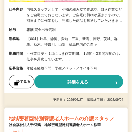
仕事内容
内職スタッフとして、小物の組み立て作成や、封入作業など
をご自宅にておこないます。ご自宅に荷物が届きますので、
期日までに作業をし、完成した商品を郵送していただきま…
給与
報酬 完全出来高制
勤務地
【004】岐阜、静岡、愛知、三重、新潟、長野、茨城、群
馬、栃木、神奈川、山梨、福島県内のご自宅
勤務時間
～作業目安～ 1回につき作業期間、 1週間～3週間程度の お
仕事を用意しています。 …
応募資格
年齢＆経験不問！学生／ペット／ネイル不可！
詳細を見る
後で見る
更新日： 2026/07/27 掲載終了日： 2026/09/04
地域密着型特別養護老人ホームの介護スタッフ
社会福祉法人千羽鶴 地域密着型特別養護老人ホーム桜華
パート