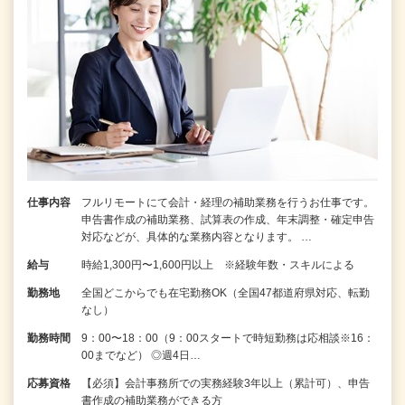
仕事内容
フルリモートにて会計・経理の補助業務を行うお仕事です。
申告書作成の補助業務、試算表の作成、年末調整・確定申告
対応などが、具体的な業務内容となります。 …
給与
時給1,300円〜1,600円以上 ※経験年数・スキルによる
勤務地
全国どこからでも在宅勤務OK（全国47都道府県対応、転勤
なし）
勤務時間
9：00〜18：00（9：00スタートで時短勤務は応相談※16：
00までなど） ◎週4日…
応募資格
【必須】会計事務所での実務経験3年以上（累計可）、申告
書作成の補助業務ができる方