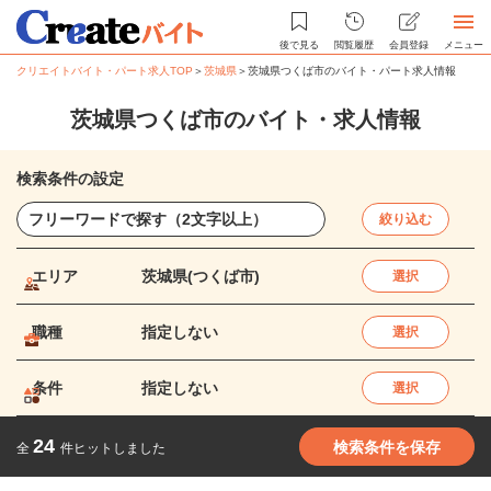
後で見る
閲覧履歴
会員登録
メニュー
クリエイトバイト・パート求人TOP
＞
茨城県
＞
茨城県つくば市のバイト・パート求人情報
茨城県つくば市のバイト・求人情報
検索条件の設定
絞り込む
エリア
茨城県(つくば市)
選択
職種
指定しない
選択
条件
指定しない
選択
24
検索条件を保存
全
件ヒットしました