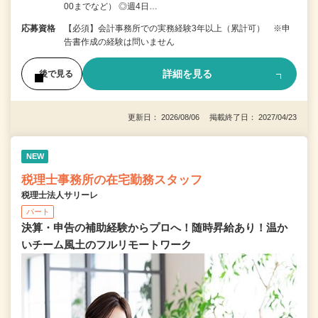
00までなど） ◎週4日…
応募資格
【必須】会計事務所での実務経験3年以上（累計可） ※申
告書作成の経験は問いません
詳細を見る
後で見る
更新日： 2026/08/06 掲載終了日： 2027/04/23
NEW
税理士事務所の在宅勤務スタッフ
税理士法人サリーレ
パート
決算・申告の補助経験からプロへ！随時昇給あり！温か
いチーム⾵⼟のフルリモートワーク