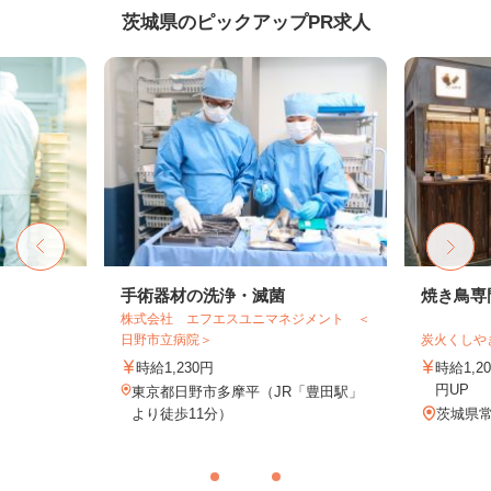
茨城県のピックアップPR求人
手術器材の洗浄・滅菌
焼き鳥専
株式会社 エフエスユニマネジメント ＜
日野市立病院＞
炭火くしや
時給1,230円
時給1,2
円UP
東京都日野市多摩平（JR「豊田駅」
より徒歩11分）
茨城県常