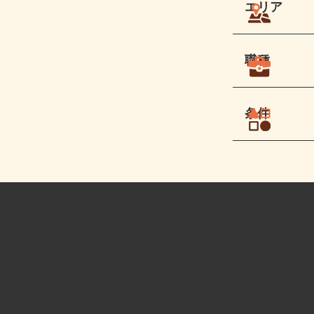
エリア
職種
条件