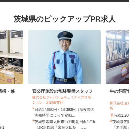
茨城県のピックアップPR求人
清掃・修
官公庁施設の常駐警備スタッフ
牛の飼
株式会社ジャパンセキュリティプロモー
ション 北関東支社
株式会社
所
日給17,990円～18,393円（深夜帯の
実働時間によって変動...
時給1
茨城県常陸太田市白羽町朝日向1715
茨城県笠