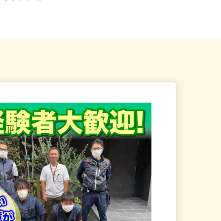
」から⾞で10分...
茨城県取手市ゆめみ野3-9-1