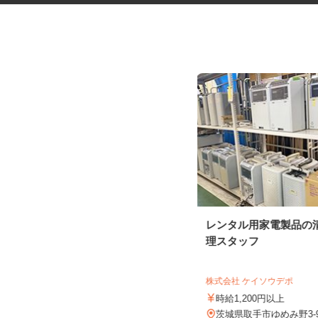
牛の飼育管理
レンタル用家電製品の
理スタッフ
株式会社 全農ビジネスサポート 笠間営業
所
株式会社 ケイソウデポ
時給1,200円以上
時給1,200円以上
茨城県笠間市押辺2734-1（JR常磐線