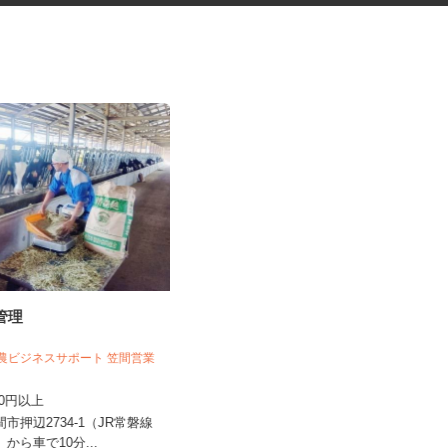
育管理
レンタル用家電製品の清掃・修
理スタッフ
 全農ビジネスサポート 笠間営業
株式会社 ケイソウデポ
,200円以上
時給1,200円以上
間市押辺2734-1（JR常磐線