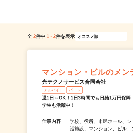
「岩間駅」から⾞で10分...
茨城県取手市ゆめみ野3-
全
2
件中
1
-
2
件を表示
マンション・ビルのメン
光テクノサービス合同会社
アルバイト
パート
週1日～OK！1日3時間でも日給1万円保
学生も活躍中！
仕事内容
学校、役所、市民ホール、