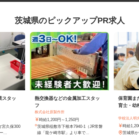
茨城県のピックアップPR求人
業スタッ
熱交換器などの金属加工スタッ
保育園
フ
育士・
株式会社原製作所
学校法人
時給1,200円～1,250円
時給1
方宮久保300
茨城県稲敷市下根本7940-1（JR常磐