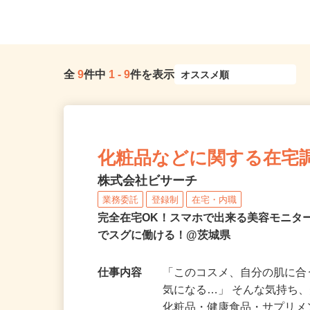
茨城県かすみがうら市五反田298-20
2-3（常磐道『水戸インター
全
9
件中
1
-
9
件を表示
化粧品などに関する在宅
株式会社ビサーチ
業務委託
登録制
在宅・内職
完全在宅OK！スマホで出来る美容モニタ
でスグに働ける！@茨城県
仕事内容
「このコスメ、自分の肌に
気になる…」 そんな気持ち