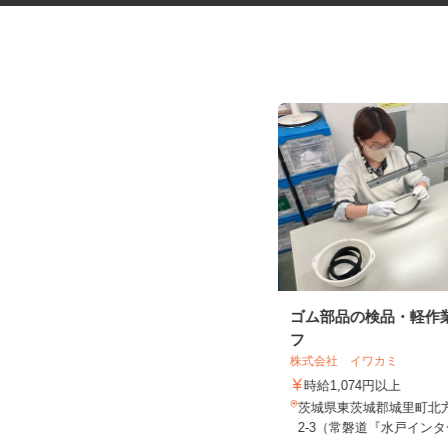
保育園または認定こども園の保
ゴム部品の検品・軽作
育士・幼稚園教諭
フ
株式会社 イワカミ
学校法人明光学園
時給1,074円以上
時給1,200円以上
茨城県東茨城郡城里町北