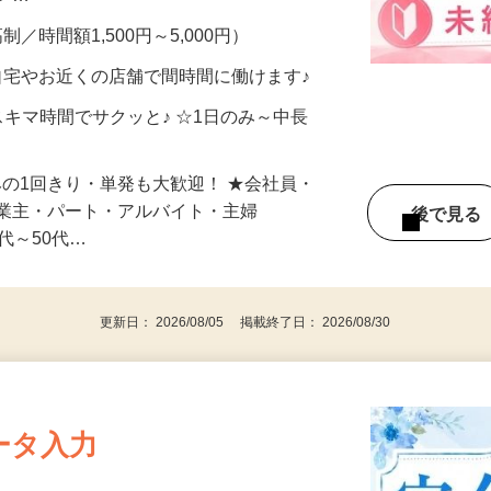
メン…
制／時間額1,500円～5,000円）
自宅やお近くの店舗で間時間に働けます♪
スキマ時間でサクッと♪ ☆1日のみ～中長
みの1回きり・単発も大歓迎！ ★会社員・
事業主・パート・アルバイト・主婦
後で見
代～50代…
更新日： 2026/08/05 掲載終了日： 2026/08/30
ータ入力