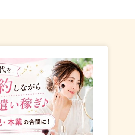
かすみがうら市五反田298-20
2-3（常磐道『水戸インター...