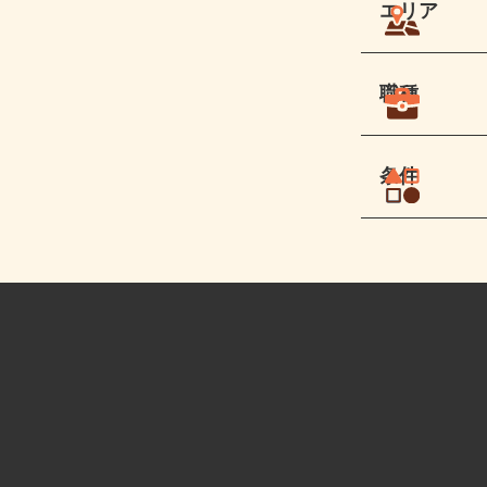
エリア
職種
条件