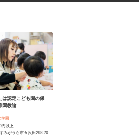
または認定こども園の保
ゴム部品の検品・軽作業スタッ
幼稚園教諭
フ
株式会社 イワカミ
明光学園
時給1,074円以上
,200円以上
茨城県東茨城郡城里町北方宮久保30