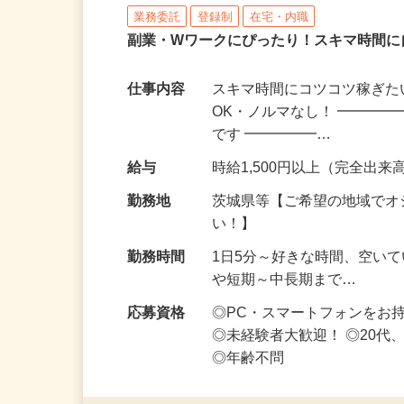
株式会社リアル・フェイス
業務委託
登録制
在宅・内職
副業・Wワークにぴったり！スキマ時間に
仕事内容
スキマ時間にコツコツ稼ぎた
OK・ノルマなし！ ━━━━
です ━━━━━…
給与
時給1,500円以上（完全出来高
勤務地
茨城県等【ご希望の地域でオ
い！】
勤務時間
1日5分～好きな時間、空い
や短期～中長期まで…
応募資格
◎PC・スマートフォンをお
◎未経験者大歓迎！ ◎20代
◎年齢不問