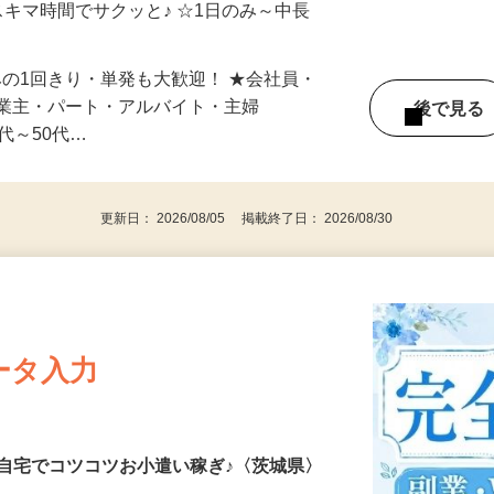
自宅やお近くの店舗で間時間に働けます♪
スキマ時間でサクッと♪ ☆1日のみ～中長
みの1回きり・単発も大歓迎！ ★会社員・
事業主・パート・アルバイト・主婦
後で見
代～50代…
更新日： 2026/08/05 掲載終了日： 2026/08/30
ータ入力