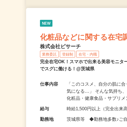
NEW
化粧品などに関する在宅
株式会社ビサーチ
業務委託
登録制
在宅・内職
完全在宅OK！スマホで出来る美容モニタ
でスグに働ける！@茨城県
仕事内容
「このコスメ、自分の肌に
気になる…」 そんな気持ち
化粧品・健康食品・サプリ
給与
時給1,500円以上（完全出来高