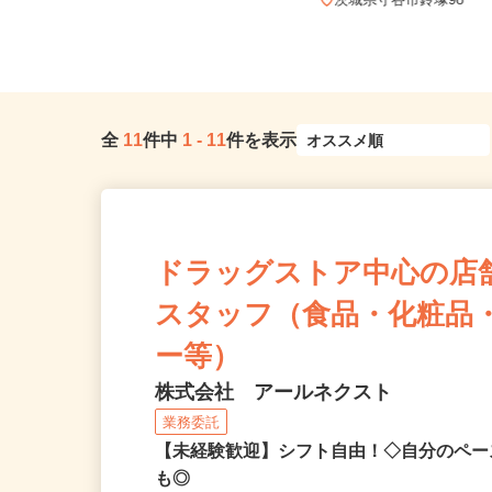
茨城県水戸市笠原町中組600-60（JR
水戸駅から車で10分／茨...
茨城県守谷市鈴塚98
全
11
件中
1
-
11
件を表示
ドラッグストア中心の店
スタッフ（食品・化粧品
ー等）
株式会社 アールネクスト
業務委託
【未経験歓迎】シフト自由！◇自分のペー