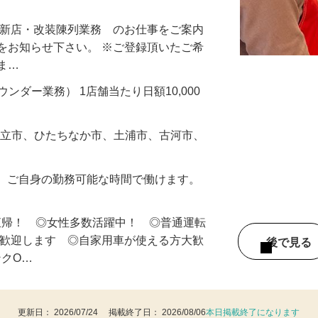
・新店・改装陳列業務 のお仕事をご案内
をお知らせ下さい。 ※ご登録頂いたご希
しま…
ラウンダー業務） 1店舗当たり日額10,000
日立市、ひたちなか市、土浦市、古河市、
の内、ご自身の勤務可能な時間で働けます。
直帰！ ◎女性多数活躍中！ ◎普通運転
は歓迎します ◎自家用車が使える方大歓
後で見
ンクO…