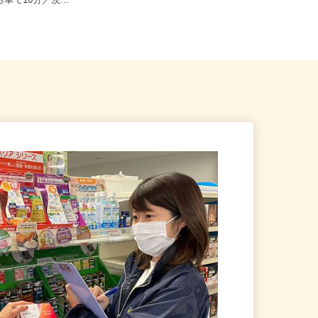
戸市笠原町中組600-60（JR
ら車で10分／茨...
茨城県守谷市鈴塚98