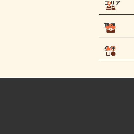
エリア
職種
条件