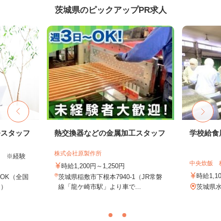
茨城県のピックアップPR求人
務スタッフ
熱交換器などの金属加工スタッフ
学校給食
株式会社原製作所
以上 ※経験
中央炊飯 
時給1,200円～1,250円
時給1,
OK（全国
茨城県稲敷市下根本7940-1（JR常磐
し）
線「龍ケ崎市駅」より車で...
茨城県水