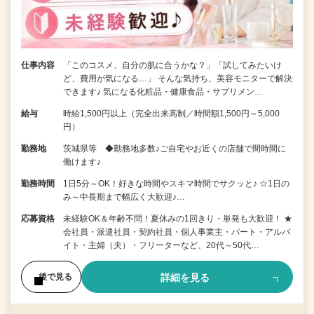
仕事内容
「このコスメ、自分の肌に合うかな？」「試してみたいけ
ど、費用が気になる…」 そんな気持ち、美容モニターで解決
できます♪ 気になる化粧品・健康食品・サプリメン…
給与
時給1,500円以上（完全出来高制／時間額1,500円～5,000
円）
勤務地
茨城県等 ◆勤務地多数♪ご自宅やお近くの店舗で間時間に
働けます♪
勤務時間
1日5分～OK！好きな時間やスキマ時間でサクッと♪ ☆1日の
み～中長期まで幅広く大歓迎♪…
応募資格
未経験OK＆年齢不問！夏休みの1回きり・単発も大歓迎！ ★
会社員・派遣社員・契約社員・個人事業主・パート・アルバ
イト・主婦（夫）・フリーターなど、20代～50代…
詳細を見る
後で見る