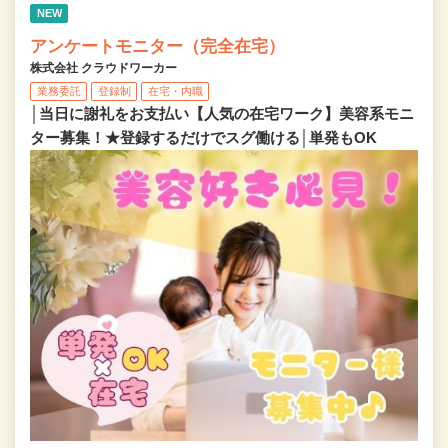
NEW
アンケートモニター（完全在宅）
株式会社 クラウドワーカー
業務委託
登録制
在宅・内職
│当日に謝礼をお支払い【人気の在宅ワーク】美容系モニ
ター募集！★登録するだけでスグ働ける│単発もOK