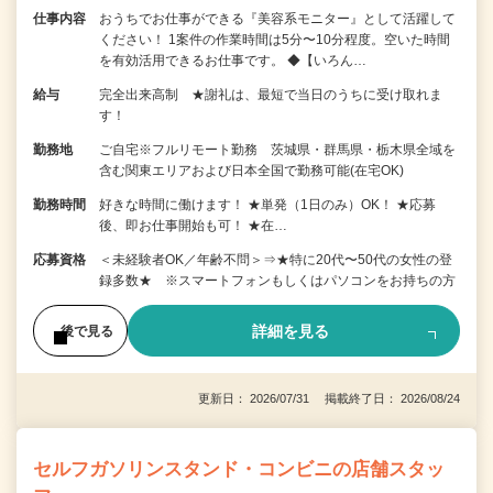
仕事内容
おうちでお仕事ができる『美容系モニター』として活躍して
ください！ 1案件の作業時間は5分〜10分程度。空いた時間
を有効活用できるお仕事です。 ◆【いろん…
給与
完全出来高制 ★謝礼は、最短で当日のうちに受け取れま
す！
勤務地
ご自宅※フルリモート勤務 茨城県・群馬県・栃木県全域を
含む関東エリアおよび日本全国で勤務可能(在宅OK)
勤務時間
好きな時間に働けます！ ★単発（1日のみ）OK！ ★応募
後、即お仕事開始も可！ ★在…
応募資格
＜未経験者OK／年齢不問＞⇒★特に20代〜50代の女性の登
録多数★ ※スマートフォンもしくはパソコンをお持ちの方
詳細を見る
後で見る
更新日： 2026/07/31 掲載終了日： 2026/08/24
セルフガソリンスタンド・コンビニの店舗スタッ