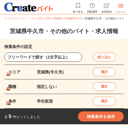
後で見る
閲覧履歴
会員登録
メニュー
クリエイトバイト・パート求人TOP
＞
茨城県
＞
茨城県牛久市
＞
茨城県牛久市・その他のバイト・
茨城県牛久市・その他のバイト・求人情報
検索条件の設定
絞り込む
エリア
茨城県(牛久市)
選択
職種
指定しない
選択
条件
学生歓迎
選択
5
検索条件を保存
全
件ヒットしました