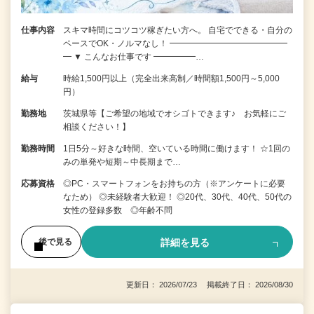
仕事内容
スキマ時間にコツコツ稼ぎたい方へ。 自宅でできる・自分の
ペースでOK・ノルマなし！ ━━━━━━━━━━━━━━
━ ▼ こんなお仕事です ━━━━━…
給与
時給1,500円以上（完全出来高制／時間額1,500円～5,000
円）
勤務地
茨城県等【ご希望の地域でオシゴトできます♪ お気軽にご
相談ください！】
勤務時間
1日5分～好きな時間、空いている時間に働けます！ ☆1回の
みの単発や短期～中長期まで…
応募資格
◎PC・スマートフォンをお持ちの方（※アンケートに必要
なため） ◎未経験者大歓迎！ ◎20代、30代、40代、50代の
女性の登録多数 ◎年齢不問
詳細を見る
後で見る
更新日： 2026/07/23 掲載終了日： 2026/08/30