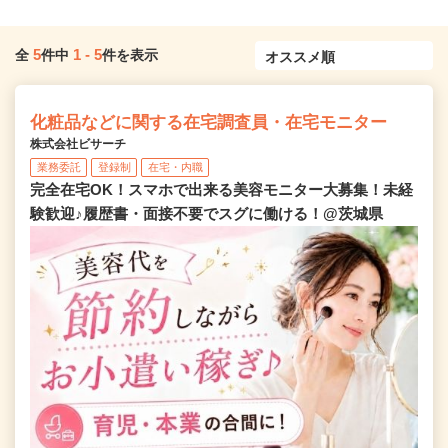
5
1
-
5
全
件中
件を表示
化粧品などに関する在宅調査員・在宅モニター
株式会社ビサーチ
業務委託
登録制
在宅・内職
完全在宅OK！スマホで出来る美容モニター大募集！未経
験歓迎♪履歴書・面接不要でスグに働ける！@茨城県