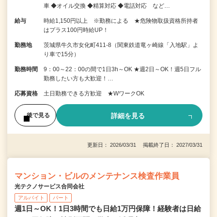
車 ◆オイル交換 ◆精算対応 ◆電話対応 など…
給与
時給1,150円以上 ※勤務による ★危険物取扱資格所持者
はプラス100円時給UP！
勤務地
茨城県牛久市女化町411-8（関東鉄道竜ヶ崎線「入地駅」よ
り車で15分）
勤務時間
9：00～22：00の間で1日3h～OK ★週2日～OK！週5日フル
勤務したい方も大歓迎！…
応募資格
土日勤務できる方歓迎 ★WワークOK
詳細を見る
後で見る
更新日： 2026/03/31 掲載終了日： 2027/03/31
マンション・ビルのメンテナンス検査作業員
光テクノサービス合同会社
アルバイト
パート
週1日～OK！1日3時間でも日給1万円保障！経験者は日給