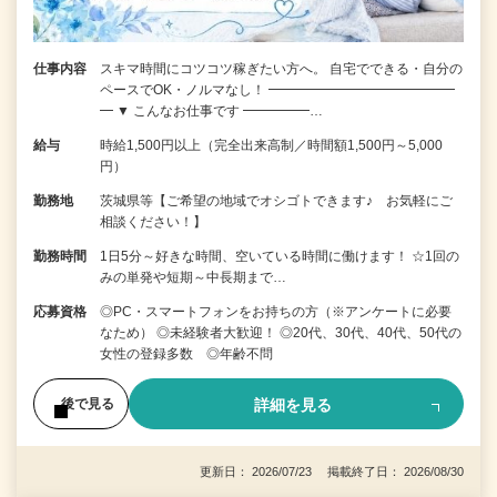
仕事内容
スキマ時間にコツコツ稼ぎたい方へ。 自宅でできる・自分の
ペースでOK・ノルマなし！ ━━━━━━━━━━━━━━
━ ▼ こんなお仕事です ━━━━━…
給与
時給1,500円以上（完全出来高制／時間額1,500円～5,000
円）
勤務地
茨城県等【ご希望の地域でオシゴトできます♪ お気軽にご
相談ください！】
勤務時間
1日5分～好きな時間、空いている時間に働けます！ ☆1回の
みの単発や短期～中長期まで…
応募資格
◎PC・スマートフォンをお持ちの方（※アンケートに必要
なため） ◎未経験者大歓迎！ ◎20代、30代、40代、50代の
女性の登録多数 ◎年齢不問
詳細を見る
後で見る
更新日： 2026/07/23 掲載終了日： 2026/08/30