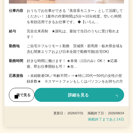
仕事内容
おうちでお仕事ができる『美容系モニター』として活躍して
ください！ 1案件の作業時間は5分〜10分程度。空いた時間
を有効活用できるお仕事です。 ◆【いろん…
給与
完全出来高制 ★謝礼は、最短で当日のうちに受け取れま
す！
勤務地
ご自宅※フルリモート勤務 茨城県・群馬県・栃木県全域を
含む関東エリアおよび日本全国で勤務可能(在宅OK)
勤務時間
好きな時間に働けます！ ★単発（1日のみ）OK！ ★応募
後、即お仕事開始も可！ ★在…
応募資格
＜未経験者OK／年齢不問＞⇒★特に20代〜50代の女性の登
録多数★ ※スマートフォンもしくはパソコンをお持ちの方
詳細を見る
後で見る
更新日： 2026/07/31 掲載終了日： 2026/08/24
掲載終了まであと14日