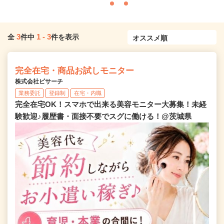
3
1
-
3
全
件中
件を表示
完全在宅・商品お試しモニター
株式会社ビサーチ
業務委託
登録制
在宅・内職
完全在宅OK！スマホで出来る美容モニター大募集！未経
験歓迎♪履歴書・面接不要でスグに働ける！@茨城県