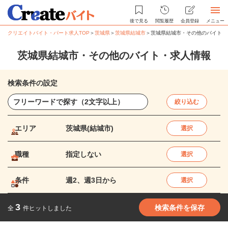
後で見る
閲覧履歴
会員登録
メニュー
クリエイトバイト・パート求人TOP
＞
茨城県
＞
茨城県結城市
＞
茨城県結城市・その他のバイト・
茨城県結城市・その他のバイト・求人情報
検索条件の設定
絞り込む
エリア
茨城県(結城市)
選択
職種
指定しない
選択
条件
週2、週3日から
選択
3
検索条件を保存
全
件ヒットしました