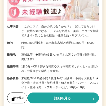
仕事内容
「このコスメ、自分の肌に合うかな？」「試してみたいけ
ど、費用が気になる…」 そんな気持ち、美容モニターで解決
できます♪ 気になる化粧品・健康食品・サプリメン…
給与
時給1,500円以上（完全出来高制／時間額1,500円～5,000
円）
勤務地
茨城県等 ◆勤務地多数♪ご自宅やお近くの店舗で間時間に
働けます♪
勤務時間
1日5分～OK！好きな時間やスキマ時間でサクッと♪ ☆1日の
み～中長期まで幅広く大歓迎♪…
応募資格
未経験OK＆年齢不問！夏休みの1回きり・単発も大歓迎！ ★
会社員・派遣社員・契約社員・個人事業主・パート・アルバ
イト・主婦（夫）・フリーターなど、20代～50代…
詳細を見る
後で見る