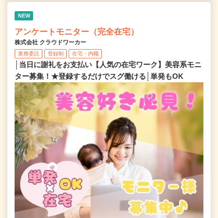
NEW
アンケートモニター（完全在宅）
株式会社 クラウドワーカー
業務委託
登録制
在宅・内職
│当日に謝礼をお支払い【人気の在宅ワーク】美容系モニ
ター募集！★登録するだけでスグ働ける│単発もOK