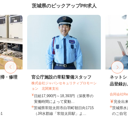
茨城県のピックアップPR求人
清掃・修理
官公庁施設の常駐警備スタッフ
ネットシ
株式会社ジャパンセキュリティプロモーシ
品登録およ
ョン 北関東支社
合同会社Re S
日給17,990円～18,393円（深夜帯の
実働時間によって変動...
完全出
茨城県常陸太田市白羽町朝日向1715
茨城県水
1
（JR水郡線「常陸太田駅」よ...
のご自宅