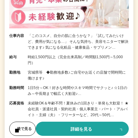
仕事内容
「このコスメ、自分の肌に合うかな？」「試してみたいけ
ど、費用が気になる…」 そんな気持ち、美容モニターで解決
できます♪ 気になる化粧品・健康食品・サプリメン…
給与
時給1,500円以上（完全出来高制／時間額1,500円～5,000
円）
勤務地
宮城県等 ◆勤務地多数♪ご自宅やお近くの店舗で間時間に
働けます♪
勤務時間
1日5分～OK！好きな時間やスキマ時間でサクッと♪ ☆1日の
み～中長期まで幅広く大歓迎♪…
応募資格
未経験OK＆年齢不問！夏休みの1回きり・単発も大歓迎！ ★
会社員・派遣社員・契約社員・個人事業主・パート・アルバ
イト・主婦（夫）・フリーターなど、20代～50代…
詳細を見る
後で見る