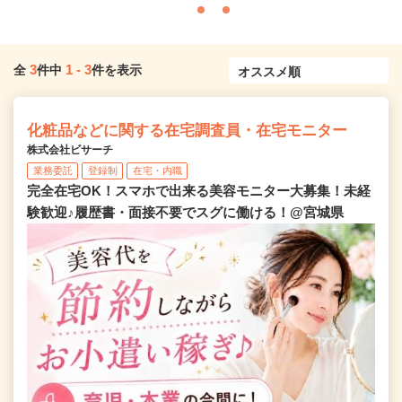
3
1
-
3
全
件中
件を表示
化粧品などに関する在宅調査員・在宅モニター
株式会社ビサーチ
業務委託
登録制
在宅・内職
完全在宅OK！スマホで出来る美容モニター大募集！未経
験歓迎♪履歴書・面接不要でスグに働ける！@宮城県