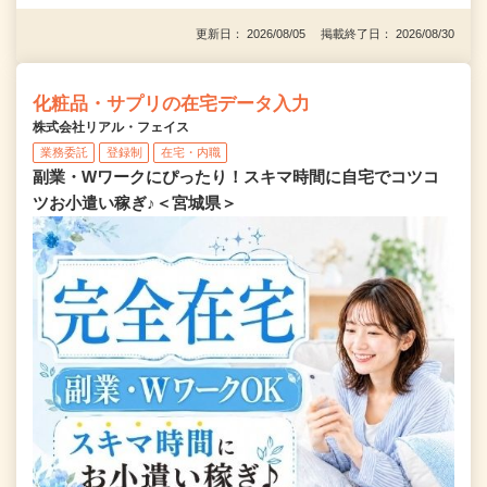
更新日： 2026/08/05 掲載終了日： 2026/08/30
化粧品・サプリの在宅データ入力
株式会社リアル・フェイス
業務委託
登録制
在宅・内職
副業・Wワークにぴったり！スキマ時間に自宅でコツコ
ツお小遣い稼ぎ♪＜宮城県＞