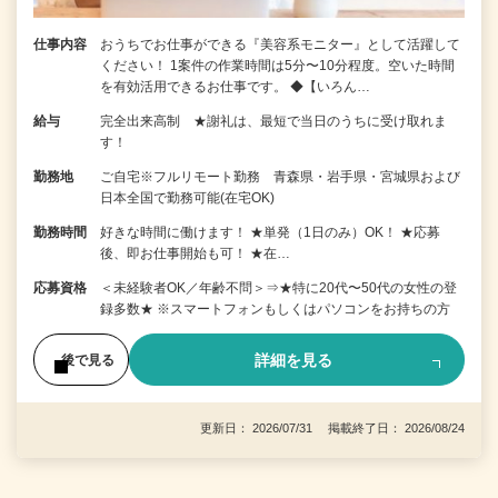
仕事内容
おうちでお仕事ができる『美容系モニター』として活躍して
ください！ 1案件の作業時間は5分〜10分程度。空いた時間
を有効活用できるお仕事です。 ◆【いろん…
給与
完全出来高制 ★謝礼は、最短で当日のうちに受け取れま
す！
勤務地
ご自宅※フルリモート勤務 青森県・岩手県・宮城県および
日本全国で勤務可能(在宅OK)
勤務時間
好きな時間に働けます！ ★単発（1日のみ）OK！ ★応募
後、即お仕事開始も可！ ★在…
応募資格
＜未経験者OK／年齢不問＞⇒★特に20代〜50代の女性の登
録多数★ ※スマートフォンもしくはパソコンをお持ちの方
詳細を見る
後で見る
更新日： 2026/07/31 掲載終了日： 2026/08/24