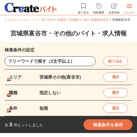
後で見る
閲覧履歴
会員登録
メニュー
クリエイトバイト・パート求人TOP
＞
宮城県
＞
宮城県その他
＞
宮城県富谷市
＞
宮城県富谷市・そ
宮城県富谷市・その他のバイト・求人情報
検索条件の設定
絞り込む
エリア
宮城県その他(富谷市)
選択
職種
指定しない
選択
条件
短期
選択
3
検索条件を保存
全
件ヒットしました