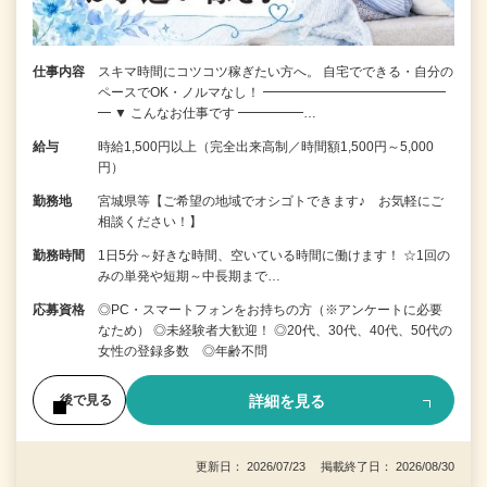
仕事内容
スキマ時間にコツコツ稼ぎたい方へ。 自宅でできる・自分の
ペースでOK・ノルマなし！ ━━━━━━━━━━━━━━
━ ▼ こんなお仕事です ━━━━━…
給与
時給1,500円以上（完全出来高制／時間額1,500円～5,000
円）
勤務地
宮城県等【ご希望の地域でオシゴトできます♪ お気軽にご
相談ください！】
勤務時間
1日5分～好きな時間、空いている時間に働けます！ ☆1回の
みの単発や短期～中長期まで…
応募資格
◎PC・スマートフォンをお持ちの方（※アンケートに必要
なため） ◎未経験者大歓迎！ ◎20代、30代、40代、50代の
女性の登録多数 ◎年齢不問
詳細を見る
後で見る
更新日： 2026/07/23 掲載終了日： 2026/08/30