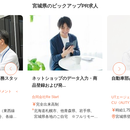
宮城県のピックアップPR求人
事務スタッ
ネットショップのデータ入力・商
自動車部
品登録および発...
ジメント ＜
合同会社Re Start
UTエージェ
CU《AUTY1
完全出来高制
時給1,7
（東西線
北海道札幌市、他青森県、岩手県、
、各線...
宮城県各地のご自宅 ※フルリモー...
宮城県