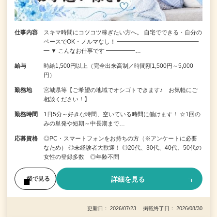
仕事内容
スキマ時間にコツコツ稼ぎたい方へ。 自宅でできる・自分の
ペースでOK・ノルマなし！ ━━━━━━━━━━━━━━
━ ▼ こんなお仕事です ━━━━━…
給与
時給1,500円以上（完全出来高制／時間額1,500円～5,000
円）
勤務地
宮城県等【ご希望の地域でオシゴトできます♪ お気軽にご
相談ください！】
勤務時間
1日5分～好きな時間、空いている時間に働けます！ ☆1回の
みの単発や短期～中長期まで…
応募資格
◎PC・スマートフォンをお持ちの方（※アンケートに必要
なため） ◎未経験者大歓迎！ ◎20代、30代、40代、50代の
女性の登録多数 ◎年齢不問
詳細を見る
後で見る
更新日： 2026/07/23 掲載終了日： 2026/08/30