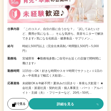
仕事内容
「このコスメ、自分の肌に合うかな？」「試してみたいけ
ど、費用が気になる…」 そんな気持ち、美容モニターで解決
できます♪ 気になる化粧品・健康食品・サプリメン…
給与
時給1,500円以上（完全出来高制／時間額1,500円～5,000
円）
勤務地
宮城県等 ◆勤務地多数♪ご自宅やお近くの店舗で間時間に
働けます♪
勤務時間
1日5分～OK！好きな時間やスキマ時間でサクッと♪ ☆1日の
み～中長期まで幅広く大歓迎♪…
応募資格
未経験OK＆年齢不問！夏休みの1回きり・単発も大歓迎！ ★
会社員・派遣社員・契約社員・個人事業主・パート・アルバ
イト・主婦（夫）・フリーターなど、20代～50代…
詳細を見る
後で見る