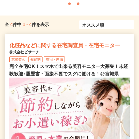
4
1
-
4
全
件中
件を表示
化粧品などに関する在宅調査員・在宅モニター
株式会社ビサーチ
業務委託
登録制
在宅・内職
完全在宅OK！スマホで出来る美容モニター大募集！未経
験歓迎♪履歴書・面接不要でスグに働ける！@宮城県