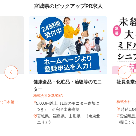
宮城県のピックアップPR求人
健康食品・化粧品・治験等のモニ
社員食堂
ター
株式会社SOUKEN
株式会社 
T北日本第一
5,000円以上（1回のモニター参加に
つき） ※完全出来高制
時給1,0
宮城県、福島県、山形県 《南東北
宮城県黒
エリア》
衝ICよ