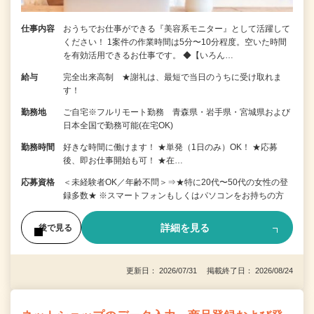
仕事内容
おうちでお仕事ができる『美容系モニター』として活躍して
ください！ 1案件の作業時間は5分〜10分程度。空いた時間
を有効活用できるお仕事です。 ◆【いろん…
給与
完全出来高制 ★謝礼は、最短で当日のうちに受け取れま
す！
勤務地
ご自宅※フルリモート勤務 青森県・岩手県・宮城県および
日本全国で勤務可能(在宅OK)
勤務時間
好きな時間に働けます！ ★単発（1日のみ）OK！ ★応募
後、即お仕事開始も可！ ★在…
応募資格
＜未経験者OK／年齢不問＞⇒★特に20代〜50代の女性の登
録多数★ ※スマートフォンもしくはパソコンをお持ちの方
詳細を見る
後で見る
更新日： 2026/07/31 掲載終了日： 2026/08/24