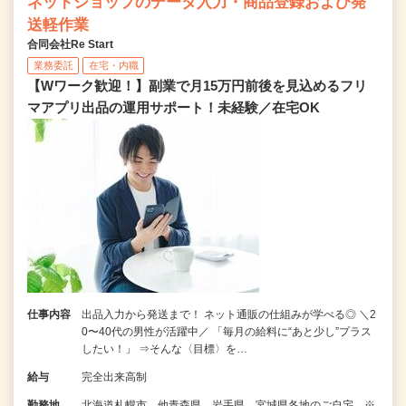
ネットショップのデータ入力・商品登録および発
送軽作業
合同会社Re Start
業務委託
在宅・内職
【Wワーク歓迎！】副業で月15万円前後を見込めるフリ
マアプリ出品の運用サポート！未経験／在宅OK
仕事内容
出品入力から発送まで！ ネット通販の仕組みが学べる◎ ＼2
0〜40代の男性が活躍中／ 「毎月の給料に“あと少し”プラス
したい！」 ⇒そんな〈目標〉を…
給与
完全出来高制
勤務地
北海道札幌市、他青森県、岩手県、宮城県各地のご自宅 ※