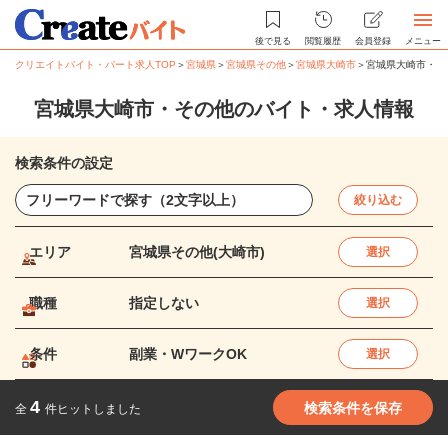
後で見る
閲覧履歴
会員登録
メニュー
クリエイトバイト・パート求人TOP
＞
宮城県
＞
宮城県その他
＞
宮城県大崎市
＞
宮城県大崎市・そ
宮城県大崎市・その他のバイト・求人情報
検索条件の設定
絞り込む
エリア
宮城県その他(大崎市)
選択
職種
指定しない
選択
条件
副業・WワークOK
選択
4
検索条件を保存
全
件ヒットしました