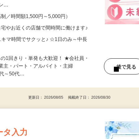
、美容モニターで解決できます♪ 気になる
メン…
制／時間額1,500円～5,000円）
自宅やお近くの店舗で間時間に働けます♪
スキマ時間でサクッと♪ ☆1日のみ～中長
みの1回きり・単発も大歓迎！ ★会社員・
事業主・パート・アルバイト・主婦
後で見
代～50代…
更新日： 2026/08/05 掲載終了日： 2026/08/30