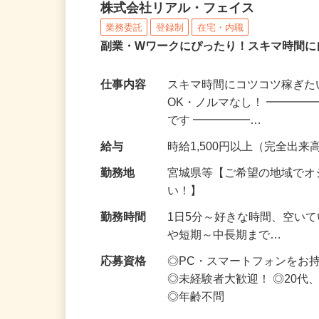
化粧品・サプリの在宅デ
株式会社リアル・フェイス
業務委託
登録制
在宅・内職
副業・Wワークにぴったり！スキマ時間に
仕事内容
スキマ時間にコツコツ稼ぎた
OK・ノルマなし！ ━━━━
です ━━━━━…
給与
時給1,500円以上（完全出来高
勤務地
宮城県等【ご希望の地域でオ
い！】
勤務時間
1日5分～好きな時間、空い
や短期～中長期まで…
応募資格
◎PC・スマートフォンをお
◎未経験者大歓迎！ ◎20代