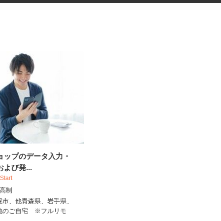
ショップのデータ入力・
自動車部品の溶接作業
および発...
 Start
UTエージェント株式会社 AGT北日本第一
出来高制
CU《AUTY1C...
札幌市、他青森県、岩手県、
時給1,750円以上