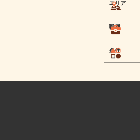
エリア
職種
条件