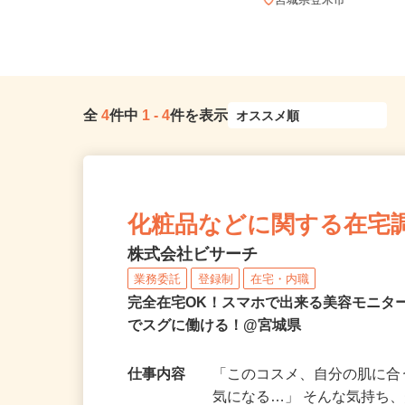
宮城県各地のご自宅 ※フルリモ
ー...
宮城県登米市
全
4
件中
1
-
4
件を表示
化粧品などに関する在宅
株式会社ビサーチ
業務委託
登録制
在宅・内職
完全在宅OK！スマホで出来る美容モニタ
でスグに働ける！@宮城県
仕事内容
「このコスメ、自分の肌に