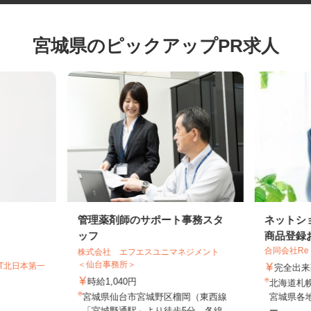
宮城県のピックアップPR求人
管理薬剤師のサポート事務スタ
ネット
ッフ
商品登録
合同会社Re
株式会社 エフエスユニマネジメント
＜仙台事務所＞
GT北日本第一
完全
時給1,040円
北海道