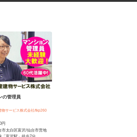
ョンの管理員
自動車部品の溶接作業
建物サービス株式会社/tkp260
UTエージェント株式会社 AGT北日本第一
CU《AUTY1C...
100円
時給1,750円以上
仙台市太白区富沢/仙台市営地