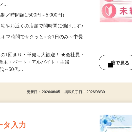
、美容モニターで解決できます♪ 気になる
メン…
制／時間額1,500円～5,000円）
自宅やお近くの店舗で間時間に働けます♪
スキマ時間でサクッと♪ ☆1日のみ～中長
みの1回きり・単発も大歓迎！ ★会社員・
事業主・パート・アルバイト・主婦
後で見
代～50代…
更新日： 2026/08/05 掲載終了日： 2026/08/30