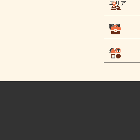
エリア
職種
条件