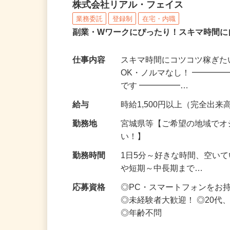
化粧品・サプリの在宅デ
株式会社リアル・フェイス
業務委託
登録制
在宅・内職
副業・Wワークにぴったり！スキマ時間に
仕事内容
スキマ時間にコツコツ稼ぎた
OK・ノルマなし！ ━━━━
です ━━━━━…
給与
時給1,500円以上（完全出来高
勤務地
宮城県等【ご希望の地域でオ
い！】
勤務時間
1日5分～好きな時間、空い
や短期～中長期まで…
応募資格
◎PC・スマートフォンをお
◎未経験者大歓迎！ ◎20代