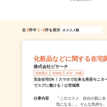
下鉄南北線「富沢駅」徒歩7分
宮城県登米市
全
5
件中
1
-
5
件を表示
化粧品などに関する在宅
株式会社ビサーチ
業務委託
登録制
在宅・内職
完全在宅OK！スマホで出来る美容モニタ
でスグに働ける！@宮城県
仕事内容
「このコスメ、自分の肌に