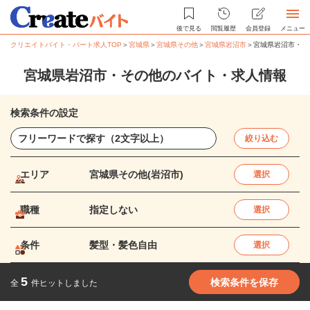
後で見る
閲覧履歴
会員登録
メニュー
クリエイトバイト・パート求人TOP
＞
宮城県
＞
宮城県その他
＞
宮城県岩沼市
＞
宮城県岩沼市・そ
宮城県岩沼市・その他のバイト・求人情報
検索条件の設定
絞り込む
エリア
宮城県その他(岩沼市)
選択
職種
指定しない
選択
条件
髪型・髪色自由
選択
5
検索条件を保存
全
件ヒットしました