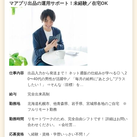
マアプリ出品の運用サポート！未経験／在宅OK
仕事内容
出品入力から発送まで！ ネット通販の仕組みが学べる◎ ＼2
0〜40代の男性が活躍中／ 「毎月の給料に“あと少し”プラス
したい！」 ⇒そんな〈目標〉を…
給与
完全出来高制
勤務地
北海道札幌市、他青森県、岩手県、宮城県各地のご自宅 ※
フルリモート勤務
勤務時間
リモートワークのため、完全自由シフトです！ 詳細はお問い
合わせください。 ＜会社営…
応募資格
＼経験・資格・学歴いっさい不問！／