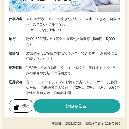
仕事内容
スキマ時間にコツコツ稼ぎたい方へ。 自宅でできる・自分の
ペースでOK・ノルマなし！ ━━━━━━━━━━━━━━
━ ▼ こんなお仕事です ━━━━━…
給与
時給1,500円以上（完全出来高制／時間額1,500円～5,000
円）
勤務地
宮城県等【ご希望の地域でオシゴトできます♪ お気軽にご
相談ください！】
勤務時間
1日5分～好きな時間、空いている時間に働けます！ ☆1回の
みの単発や短期～中長期まで…
応募資格
◎PC・スマートフォンをお持ちの方（※アンケートに必要
なため） ◎未経験者大歓迎！ ◎20代、30代、40代、50代の
女性の登録多数 ◎年齢不問
詳細を見る
後で見る
更新日： 2026/07/23 掲載終了日： 2026/08/30