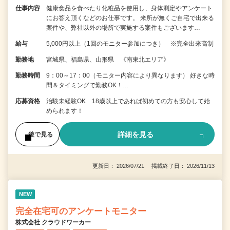
仕事内容
健康食品を食べたり化粧品を使用し、身体測定やアンケート
にお答え頂くなどのお仕事です。 来所が無くご自宅で出来る
案件や、弊社以外の場所で実施する案件もございます…
給与
5,000円以上（1回のモニター参加につき） ※完全出来高制
勤務地
宮城県、福島県、山形県 《南東北エリア》
勤務時間
9：00～17：00（モニター内容により異なります） 好きな時
間＆タイミングで勤務OK！…
応募資格
治験未経験OK 18歳以上であれば初めての方も安心して始
められます！
詳細を見る
後で見る
更新日： 2026/07/21 掲載終了日： 2026/11/13
NEW
完全在宅可のアンケートモニター
株式会社 クラウドワーカー