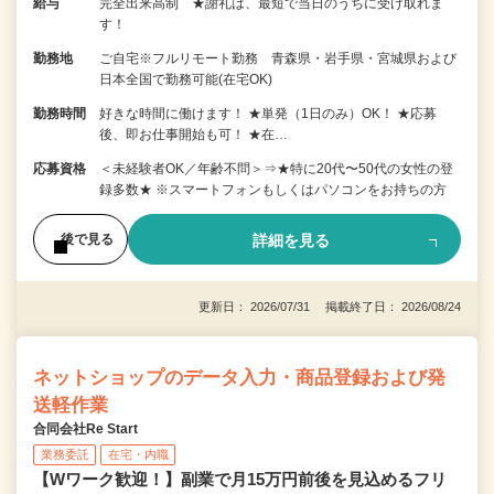
給与
完全出来高制 ★謝礼は、最短で当日のうちに受け取れま
す！
勤務地
ご自宅※フルリモート勤務 青森県・岩手県・宮城県および
日本全国で勤務可能(在宅OK)
勤務時間
好きな時間に働けます！ ★単発（1日のみ）OK！ ★応募
後、即お仕事開始も可！ ★在…
応募資格
＜未経験者OK／年齢不問＞⇒★特に20代〜50代の女性の登
録多数★ ※スマートフォンもしくはパソコンをお持ちの方
詳細を見る
後で見る
更新日： 2026/07/31 掲載終了日： 2026/08/24
ネットショップのデータ入力・商品登録および発
送軽作業
合同会社Re Start
業務委託
在宅・内職
【Wワーク歓迎！】副業で月15万円前後を見込めるフリ