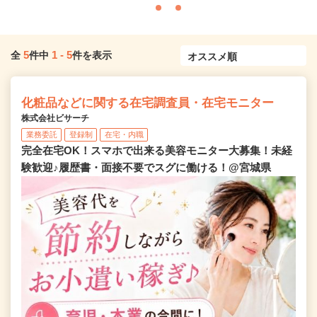
5
1
-
5
全
件中
件を表示
化粧品などに関する在宅調査員・在宅モニター
株式会社ビサーチ
業務委託
登録制
在宅・内職
完全在宅OK！スマホで出来る美容モニター大募集！未経
験歓迎♪履歴書・面接不要でスグに働ける！@宮城県