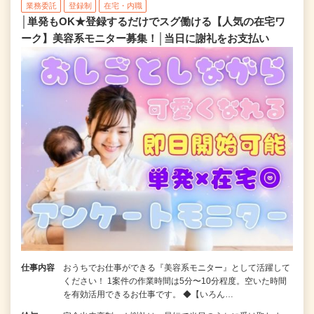
業務委託
登録制
在宅・内職
│単発もOK★登録するだけでスグ働ける【人気の在宅ワ
ーク】美容系モニター募集！│当日に謝礼をお支払い
仕事内容
おうちでお仕事ができる『美容系モニター』として活躍して
ください！ 1案件の作業時間は5分〜10分程度。空いた時間
を有効活用できるお仕事です。 ◆【いろん…