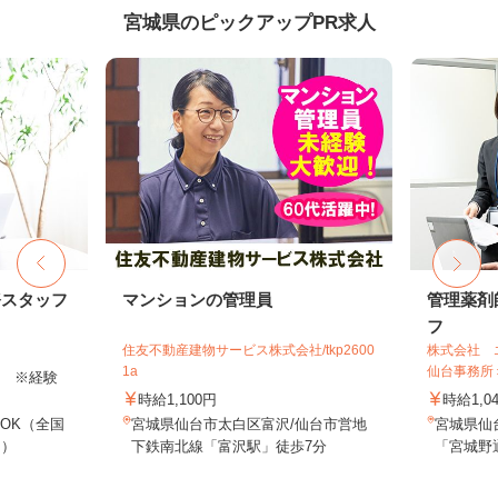
宮城県のピックアップPR求人
務スタッフ
マンションの管理員
管理薬剤
フ
住友不動産建物サービス株式会社/tkp2600
株式会社 
1a
仙台事務所
以上 ※経験
時給1,100円
時給1,0
OK（全国
宮城県仙台市太白区富沢/仙台市営地
宮城県仙
し）
下鉄南北線「富沢駅」徒歩7分
「宮城野通