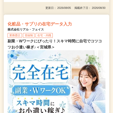
更新日： 2026/08/05 掲載終了日： 2026/08/30
化粧品・サプリの在宅データ入力
株式会社リアル・フェイス
業務委託
登録制
在宅・内職
副業・Wワークにぴったり！スキマ時間に自宅でコツコ
ツお小遣い稼ぎ♪＜宮城県＞