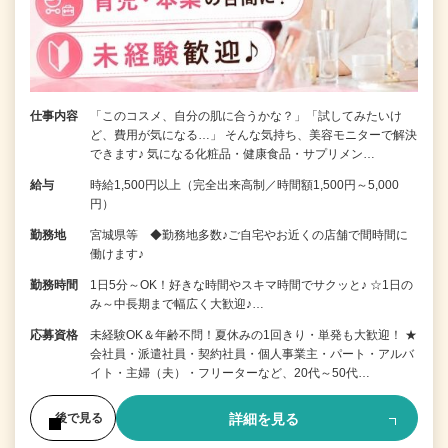
仕事内容
「このコスメ、自分の肌に合うかな？」「試してみたいけ
ど、費用が気になる…」 そんな気持ち、美容モニターで解決
できます♪ 気になる化粧品・健康食品・サプリメン…
給与
時給1,500円以上（完全出来高制／時間額1,500円～5,000
円）
勤務地
宮城県等 ◆勤務地多数♪ご自宅やお近くの店舗で間時間に
働けます♪
勤務時間
1日5分～OK！好きな時間やスキマ時間でサクッと♪ ☆1日の
み～中長期まで幅広く大歓迎♪…
応募資格
未経験OK＆年齢不問！夏休みの1回きり・単発も大歓迎！ ★
会社員・派遣社員・契約社員・個人事業主・パート・アルバ
イト・主婦（夫）・フリーターなど、20代～50代…
詳細を見る
後で見る