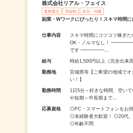
化粧品・サプリの在宅デ
株式会社リアル・フェイス
業務委託
登録制
在宅・内職
副業・Wワークにぴったり！スキマ時間に
仕事内容
スキマ時間にコツコツ稼ぎた
OK・ノルマなし！ ━━━━
です ━━━━━…
給与
時給1,500円以上（完全出来高
勤務地
宮城県等【ご希望の地域でオ
い！】
勤務時間
1日5分～好きな時間、空い
や短期～中長期まで…
応募資格
◎PC・スマートフォンをお
◎未経験者大歓迎！ ◎20代