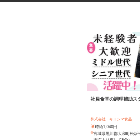
自動車部品の溶接作業
社員食堂の調理補助ス
株式会社 キヨシマ食品
UTエージェント株式会社 AGT北日本第一
CU《AUTY1C...
時給1,040円
時給1,750円以上