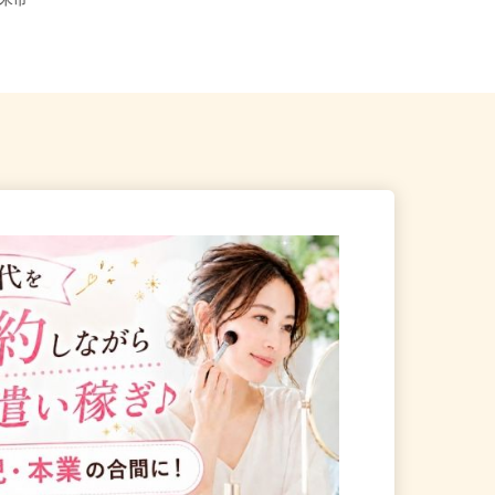
宮城県黒川郡大和町松坂平5-1-1（大
県登米市
衝ICより車にて5分）