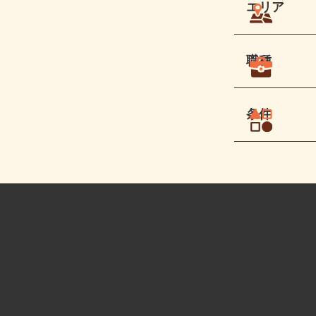
エリア
職種
条件