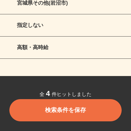
宮城県その他(岩沼市)
指定しない
高額・高時給
4
全
件ヒットしました
検索条件を保存