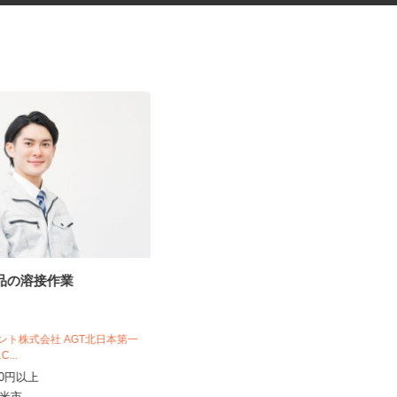
部品の溶接作業
社員食堂の調理補助スタッフ
株式会社 キヨシマ食品
ジェント株式会社 AGT北日本第一
1C...
時給1,040円
,750円以上