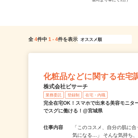
宮城県黒川郡大和町松坂平
宮城県登米市
衝ICより車にて5分）
全
4
件中
1
-
4
件を表示
化粧品などに関する在宅
株式会社ビサーチ
業務委託
登録制
在宅・内職
完全在宅OK！スマホで出来る美容モニタ
でスグに働ける！@宮城県
仕事内容
「このコスメ、自分の肌に