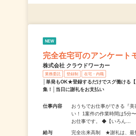
◎年齢不問
NEW
完全在宅可のアンケート
株式会社 クラウドワーカー
業務委託
登録制
在宅・内職
│単発もOK★登録するだけでスグ働ける
集！│当日に謝礼をお支払い
仕事内容
おうちでお仕事ができる『
い！ 1案件の作業時間は5