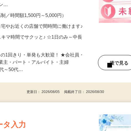
、美容モニターで解決できます♪ 気になる
メン…
制／時間額1,500円～5,000円）
自宅やお近くの店舗で間時間に働けます♪
スキマ時間でサクッと♪ ☆1日のみ～中長
みの1回きり・単発も大歓迎！ ★会社員・
事業主・パート・アルバイト・主婦
後で見
代～50代…
更新日： 2026/08/05 掲載終了日： 2026/08/30