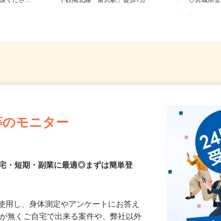
でオシゴト
宮城県仙台市太白区富沢/仙台市営地
談くださ...
下鉄南北線「富沢駅」徒歩7分
宮城
等のモニター
在宅・短期・副業に最適◎まずは簡単登
を使用し、身体測定やアンケートにお答え