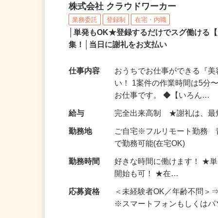
完全在宅可のアンケート
株式会社 クラウドワーカー
業務委託
登録制
在宅・内職
│単発もOK★登録するだけでスグ働ける
集！│当日に謝礼をお支払い
仕事内容
おうちでお仕事ができる『
い！ 1案件の作業時間は5
お仕事です。 ◆【いろん…
給与
完全出来高制 ★謝礼は、
勤務地
ご自宅※フルリモート勤務
で勤務可能(在宅OK)
勤務時間
好きな時間に働けます！ ★
開始も可！ ★在…
応募資格
＜未経験者OK／年齢不問＞