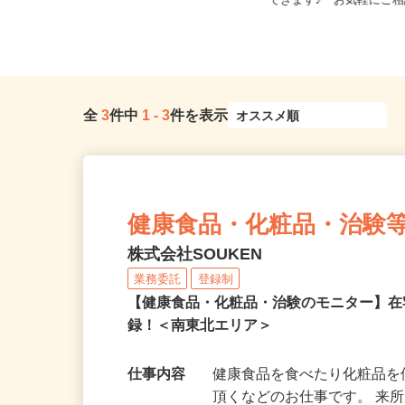
宮城県等【ご希望の地域
宮城県登米市
できます♪ お気軽にご相
全
3
件中
1
-
3
件を表示
健康食品・化粧品・治験
株式会社SOUKEN
業務委託
登録制
【健康食品・化粧品・治験のモニター】
録！＜南東北エリア＞
仕事内容
健康食品を食べたり化粧品