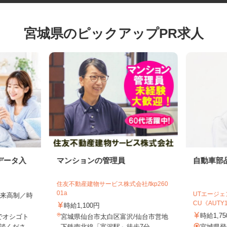
宮城県のピックアップPR求人
データ入
マンションの管理員
自動車
住友不動産建物サービス株式会社/tkp260
01a
UTエー
全出来高制／時
CU《AUTY
時給1,100円
時給1