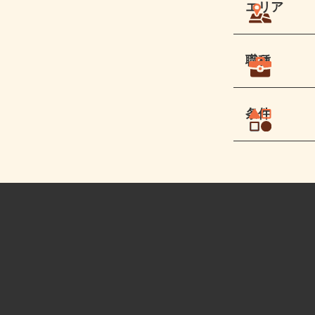
エリア
職種
条件