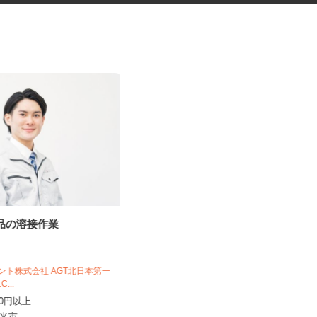
部品の溶接作業
化粧品・サプリの在宅データ入
力
株式会社リアル・フェイス
ジェント株式会社 AGT北日本第一
時給1,500円以上（完全出来高制／時
1C...
間額1,500円～5,00...
,750円以上