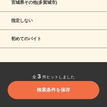
宮城県その他(多賀城市)
指定しない
初めてのバイト
3
全
件ヒットしました
検索条件を保存