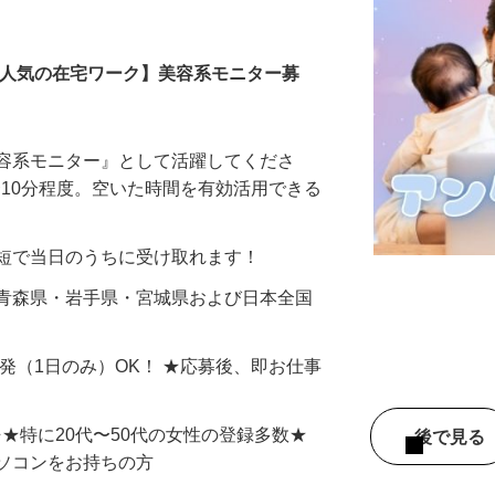
モニター
【人気の在宅ワーク】美容系モニター募
美容系モニター』として活躍してくださ
分〜10分程度。空いた時間を有効活用できる
最短で当日のうちに受け取れます！
 青森県・岩手県・宮城県および日本全国
単発（1日のみ）OK！ ★応募後、即お仕事
⇒★特に20代〜50代の女性の登録多数★
後で見