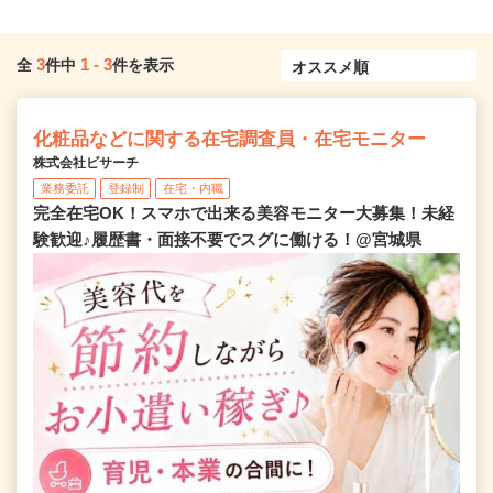
3
1
-
3
全
件中
件を表示
化粧品などに関する在宅調査員・在宅モニター
株式会社ビサーチ
業務委託
登録制
在宅・内職
完全在宅OK！スマホで出来る美容モニター大募集！未経
験歓迎♪履歴書・面接不要でスグに働ける！@宮城県