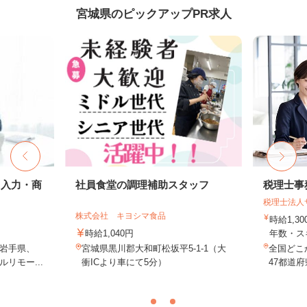
宮城県のピックアップPR求人
タ入力・商
社員食堂の調理補助スタッフ
税理士事
税理士法人
株式会社 キヨシマ食品
時給1,3
時給1,040円
年数・ス
岩手県、
宮城県黒川郡大和町松坂平5-1-1（大
全国どこ
リモー...
衝ICより車にて5分）
47都道