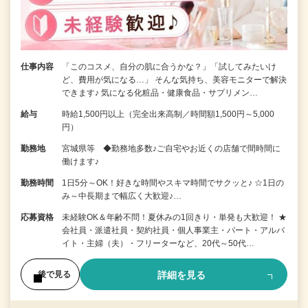
仕事内容
「このコスメ、自分の肌に合うかな？」「試してみたいけ
ど、費用が気になる…」 そんな気持ち、美容モニターで解決
できます♪ 気になる化粧品・健康食品・サプリメン…
給与
時給1,500円以上（完全出来高制／時間額1,500円～5,000
円）
勤務地
宮城県等 ◆勤務地多数♪ご自宅やお近くの店舗で間時間に
働けます♪
勤務時間
1日5分～OK！好きな時間やスキマ時間でサクッと♪ ☆1日の
み～中長期まで幅広く大歓迎♪…
応募資格
未経験OK＆年齢不問！夏休みの1回きり・単発も大歓迎！ ★
会社員・派遣社員・契約社員・個人事業主・パート・アルバ
イト・主婦（夫）・フリーターなど、20代～50代…
詳細を見る
後で見る