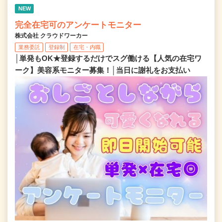
NEW
完全在宅可のアンケートモニター
株式会社 クラウドワーカー
業務委託
登録制
在宅・内職
│単発もOK★登録するだけでスグ働ける【人気の在宅ワ
ーク】美容系モニター募集！│当日に謝礼をお支払い