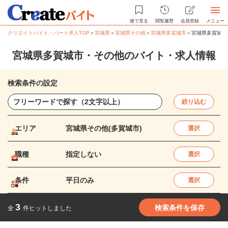
後で見る
閲覧履歴
会員登録
メニュー
クリエイトバイト・パート求人TOP
＞
宮城県
＞
宮城県その他
＞
宮城県多賀城市
＞
宮城県多賀城市
宮城県多賀城市・その他のバイト・求人情報
検索条件の設定
絞り込む
エリア
宮城県その他(多賀城市)
選択
職種
指定しない
選択
条件
平日のみ
選択
3
検索条件を保存
全
件ヒットしました