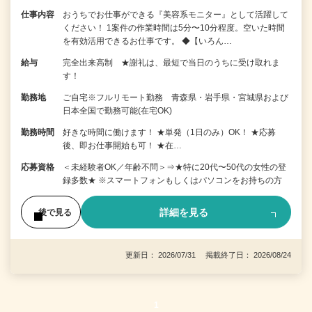
仕事内容
おうちでお仕事ができる『美容系モニター』として活躍して
ください！ 1案件の作業時間は5分〜10分程度。空いた時間
を有効活用できるお仕事です。 ◆【いろん…
給与
完全出来高制 ★謝礼は、最短で当日のうちに受け取れま
す！
勤務地
ご自宅※フルリモート勤務 青森県・岩手県・宮城県および
日本全国で勤務可能(在宅OK)
勤務時間
好きな時間に働けます！ ★単発（1日のみ）OK！ ★応募
後、即お仕事開始も可！ ★在…
応募資格
＜未経験者OK／年齢不問＞⇒★特に20代〜50代の女性の登
録多数★ ※スマートフォンもしくはパソコンをお持ちの方
詳細を見る
後で見る
更新日： 2026/07/31 掲載終了日： 2026/08/24
1