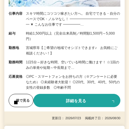
仕事内容
スキマ時間にコツコツ稼ぎたい方へ。 自宅でできる・自分の
ペースでOK・ノルマなし！ ━━━━━━━━━━━━━━
━ ▼ こんなお仕事です ━━━━━…
給与
時給1,500円以上（完全出来高制／時間額1,500円～5,000
円）
勤務地
宮城県等【ご希望の地域でオシゴトできます♪ お気軽にご
相談ください！】
勤務時間
1日5分～好きな時間、空いている時間に働けます！ ☆1回の
みの単発や短期～中長期まで…
応募資格
◎PC・スマートフォンをお持ちの方（※アンケートに必要
なため） ◎未経験者大歓迎！ ◎20代、30代、40代、50代の
女性の登録多数 ◎年齢不問
詳細を見る
後で見る
更新日： 2026/07/23 掲載終了日： 2026/08/30