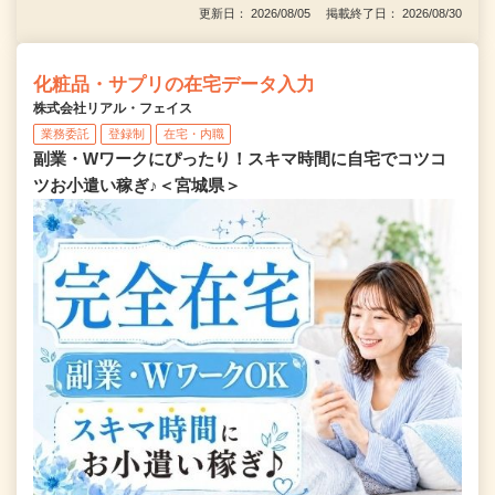
更新日： 2026/08/05 掲載終了日： 2026/08/30
化粧品・サプリの在宅データ入力
株式会社リアル・フェイス
業務委託
登録制
在宅・内職
副業・Wワークにぴったり！スキマ時間に自宅でコツコ
ツお小遣い稼ぎ♪＜宮城県＞