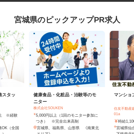
宮城県のピックアップPR求人
務スタッ
健康食品・化粧品・治験等のモ
マンシ
ニター
株式会社SOUKEN
住友不動産
01a
円以上 ※経験
5,000円以上（1回のモニター参加に
つき） ※完全出来高制
時給1,