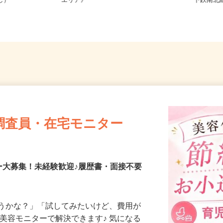
務OK（全国
宮城県、福島県、山形県 《南東北
宮城県
なし）
エリア》
下鉄南
調査員・在宅モニター
ー大募集！未経験歓迎♪履歴書・面接不要
合うかな？」「試してみたいけど、費用が