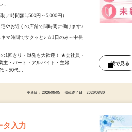
、美容モニターで解決できます♪ 気になる
メン…
制／時間額1,500円～5,000円）
自宅やお近くの店舗で間時間に働けます♪
スキマ時間でサクッと♪ ☆1日のみ～中長
みの1回きり・単発も大歓迎！ ★会社員・
事業主・パート・アルバイト・主婦
後で見
代～50代…
更新日： 2026/08/05 掲載終了日： 2026/08/30