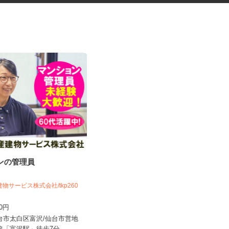
ョンの管理員
税理士事務所の在宅勤務スタッ
フ
税理士法人サリーレ
建物サービス株式会社/tkp260
時給1,300円〜1,600円以上 ※経験
100円
年数・スキルによる