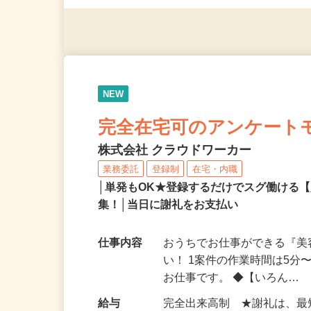
◎年齢不問
NEW
完全在宅可のアンケート
株式会社 クラウドワーカー
業務委託
登録制
在宅・内職
│単発もOK★登録するだけでスグ働ける
集！│当日に謝礼をお支払い
仕事内容
おうちでお仕事ができる『
い！ 1案件の作業時間は5