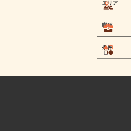
エリア
職種
条件