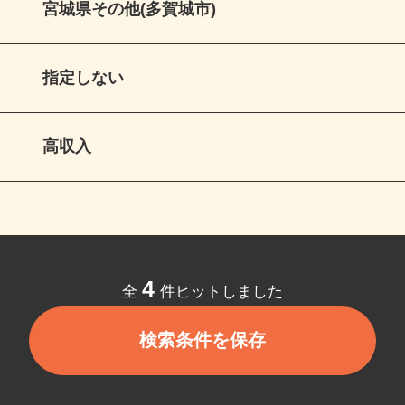
宮城県その他(多賀城市)
指定しない
高収入
4
全
件ヒットしました
検索条件を保存