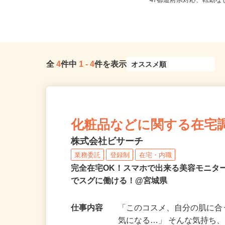
宮城県仙台市太白区富沢/仙台市営地
全国どこからでも在宅勤
下鉄南北線「富沢駅」徒歩7分
47都道府県対応、転勤
全
4
件中
1
-
4
件を表示
化粧品などに関する在宅
株式会社ビサーチ
業務委託
登録制
在宅・内職
完全在宅OK！スマホで出来る美容モニタ
でスグに働ける！@宮城県
仕事内容
「このコスメ、自分の肌に