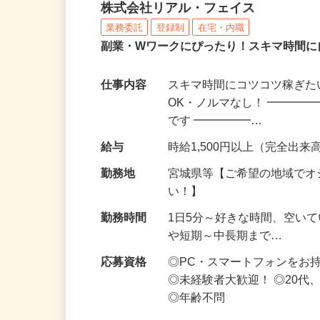
化粧品・サプリの在宅デ
株式会社リアル・フェイス
業務委託
登録制
在宅・内職
副業・Wワークにぴったり！スキマ時間に
仕事内容
スキマ時間にコツコツ稼ぎた
OK・ノルマなし！ ━━━━
です ━━━━━…
給与
時給1,500円以上（完全出来高
勤務地
宮城県等【ご希望の地域でオ
い！】
勤務時間
1日5分～好きな時間、空い
や短期～中長期まで…
応募資格
◎PC・スマートフォンをお
◎未経験者大歓迎！ ◎20代