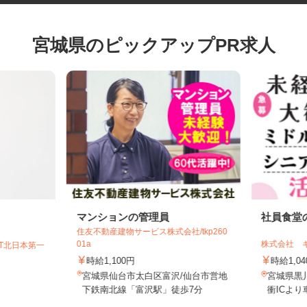
宮城県のピックアップPR求人
マンションの管理員
社員食
住友不動産建物サービス株式会社/tkp260
01a
株式会社
GT北日本第一
時給1,100円
時給1,
宮城県仙台市太白区富沢/仙台市営地
宮城県
下鉄南北線「富沢駅」徒歩7分
衝IC