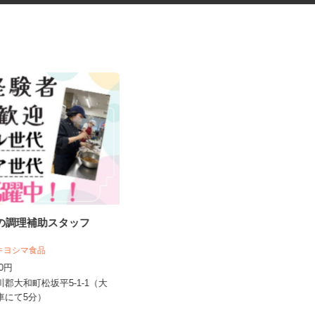
堂の調理補助スタッフ
自動車部品の溶接作業
 キヨシマ食品
UTエージェント株式会社 AGT北日本第一
CU《AUTY1C...
040円
時給1,750円以上
黒川郡大和町松坂平5-1-1（大
より車にて5分）
宮城県登米市