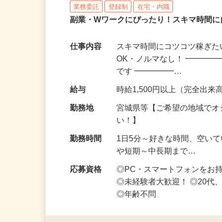
株式会社リアル・フェイス
業務委託
登録制
在宅・内職
副業・Wワークにぴったり！スキマ時間に
仕事内容
スキマ時間にコツコツ稼ぎた
OK・ノルマなし！ ━━━━
です ━━━━━…
給与
時給1,500円以上（完全出来高
勤務地
宮城県等【ご希望の地域でオ
い！】
勤務時間
1日5分～好きな時間、空い
や短期～中長期まで…
応募資格
◎PC・スマートフォンをお
◎未経験者大歓迎！ ◎20代
◎年齢不問