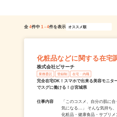
全
4
件中
1
-
4
件を表示
化粧品などに関する在宅
株式会社ビサーチ
業務委託
登録制
在宅・内職
完全在宅OK！スマホで出来る美容モニタ
でスグに働ける！@宮城県
仕事内容
「このコスメ、自分の肌に
気になる…」 そんな気持ち