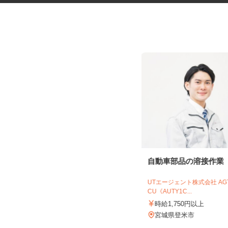
社員食堂の調理補助スタッフ
自動車部品の溶接作業
株式会社 キヨシマ食品
UTエージェント株式会社 A
CU《AUTY1C...
時給1,040円
時給1,750円以上
宮城県黒川郡大和町松坂平5-1-1（大
衝ICより車にて5分）
宮城県登米市