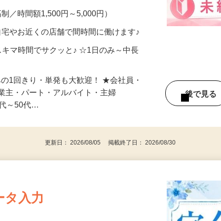
メン…
制／時間額1,500円～5,000円）
自宅やお近くの店舗で間時間に働けます♪
スキマ時間でサクッと♪ ☆1日のみ～中長
みの1回きり・単発も大歓迎！ ★会社員・
事業主・パート・アルバイト・主婦
後で見
代～50代…
更新日： 2026/08/05 掲載終了日： 2026/08/30
ータ入力