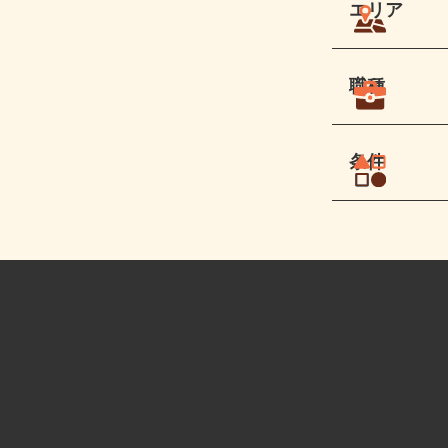
エリア
職種
条件