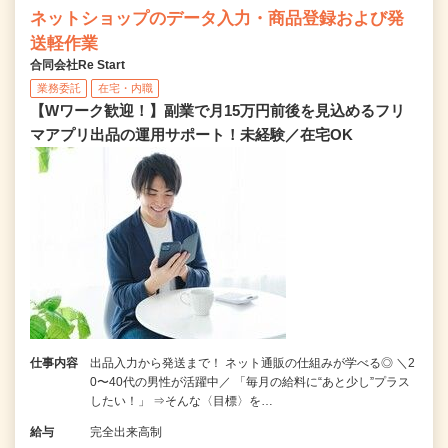
ネットショップのデータ入力・商品登録および発
送軽作業
合同会社Re Start
業務委託
在宅・内職
【Wワーク歓迎！】副業で月15万円前後を見込めるフリ
マアプリ出品の運用サポート！未経験／在宅OK
仕事内容
出品入力から発送まで！ ネット通販の仕組みが学べる◎ ＼2
0〜40代の男性が活躍中／ 「毎月の給料に“あと少し”プラス
したい！」 ⇒そんな〈目標〉を…
給与
完全出来高制