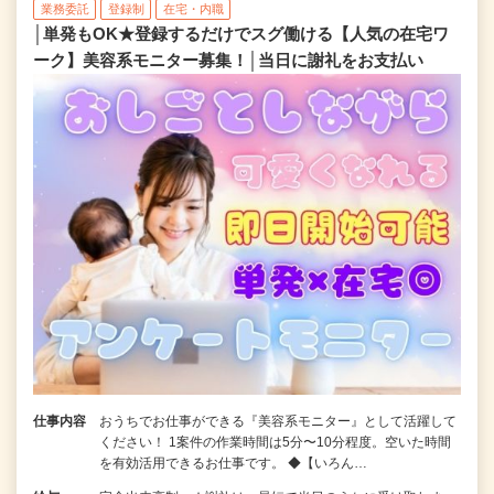
業務委託
登録制
在宅・内職
│単発もOK★登録するだけでスグ働ける【人気の在宅ワ
ーク】美容系モニター募集！│当日に謝礼をお支払い
仕事内容
おうちでお仕事ができる『美容系モニター』として活躍して
ください！ 1案件の作業時間は5分〜10分程度。空いた時間
を有効活用できるお仕事です。 ◆【いろん…