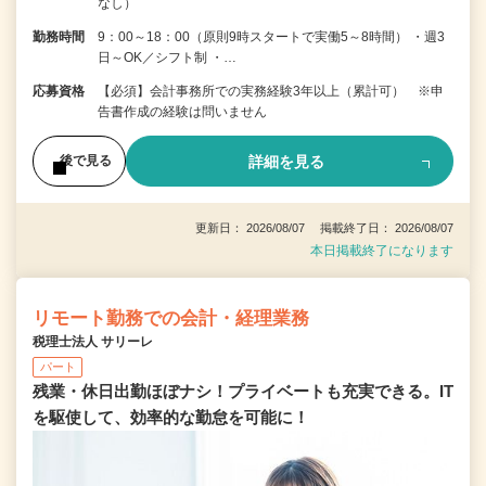
なし）
勤務時間
9：00～18：00（原則9時スタートで実働5～8時間） ・週3
日～OK／シフト制 ・…
応募資格
【必須】会計事務所での実務経験3年以上（累計可） ※申
告書作成の経験は問いません
詳細を見る
後で見る
更新日： 2026/08/07 掲載終了日： 2026/08/07
本日掲載終了になります
リモート勤務での会計・経理業務
税理士法人 サリーレ
パート
残業・休日出勤ほぼナシ！プライベートも充実できる。IT
を駆使して、効率的な勤怠を可能に！