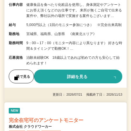
仕事内容
健康食品を食べたり化粧品を使用し、身体測定やアンケート
にお答え頂くなどのお仕事です。 来所が無くご自宅で出来る
案件や、弊社以外の場所で実施する案件もございます…
給与
5,000円以上（1回のモニター参加につき） ※完全出来高制
勤務地
宮城県、福島県、山形県 《南東北エリア》
勤務時間
9：00～17：00（モニター内容により異なります） 好きな時
間＆タイミングで勤務OK！…
応募資格
治験未経験OK 18歳以上であれば初めての方も安心して始
められます！
詳細を見る
後で見る
更新日： 2026/07/21 掲載終了日： 2026/11/13
NEW
完全在宅可のアンケートモニター
株式会社 クラウドワーカー