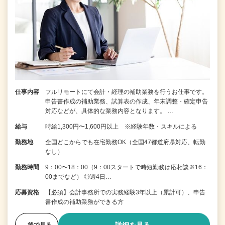
仕事内容
フルリモートにて会計・経理の補助業務を行うお仕事です。
申告書作成の補助業務、試算表の作成、年末調整・確定申告
対応などが、具体的な業務内容となります。 …
給与
時給1,300円〜1,600円以上 ※経験年数・スキルによる
勤務地
全国どこからでも在宅勤務OK（全国47都道府県対応、転勤
なし）
勤務時間
9：00〜18：00（9：00スタートで時短勤務は応相談※16：
00までなど） ◎週4日…
応募資格
【必須】会計事務所での実務経験3年以上（累計可）、申告
書作成の補助業務ができる方
後で見る