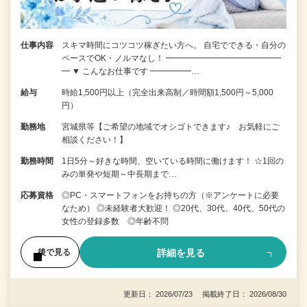
仕事内容
スキマ時間にコツコツ稼ぎたい方へ。 自宅でできる・自分の
ペースでOK・ノルマなし！ ━━━━━━━━━━━━━━
━ ▼ こんなお仕事です ━━━━━…
給与
時給1,500円以上（完全出来高制／時間額1,500円～5,000
円）
勤務地
宮城県等【ご希望の地域でオシゴトできます♪ お気軽にご
相談ください！】
勤務時間
1日5分～好きな時間、空いている時間に働けます！ ☆1回の
みの単発や短期～中長期まで…
応募資格
◎PC・スマートフォンをお持ちの方（※アンケートに必要
なため） ◎未経験者大歓迎！ ◎20代、30代、40代、50代の
女性の登録多数 ◎年齢不問
詳細を見る
後で見る
更新日： 2026/07/23 掲載終了日： 2026/08/30