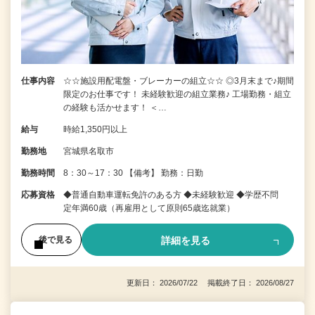
仕事内容
☆☆施設用配電盤・ブレーカーの組立☆☆ ◎3月末まで♪期間
限定のお仕事です！ 未経験歓迎の組立業務♪ 工場勤務・組立
の経験も活かせます！ ＜…
給与
時給1,350円以上
勤務地
宮城県名取市
勤務時間
8：30～17：30 【備考】 勤務：日勤
応募資格
◆普通自動車運転免許のある方 ◆未経験歓迎 ◆学歴不問
定年満60歳（再雇用として原則65歳迄就業）
詳細を見る
後で見る
更新日： 2026/07/22 掲載終了日： 2026/08/27