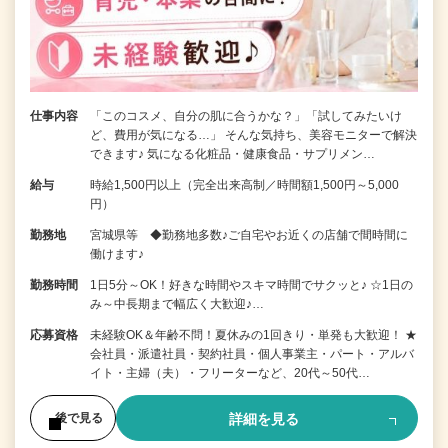
仕事内容
「このコスメ、自分の肌に合うかな？」「試してみたいけ
ど、費用が気になる…」 そんな気持ち、美容モニターで解決
できます♪ 気になる化粧品・健康食品・サプリメン…
給与
時給1,500円以上（完全出来高制／時間額1,500円～5,000
円）
勤務地
宮城県等 ◆勤務地多数♪ご自宅やお近くの店舗で間時間に
働けます♪
勤務時間
1日5分～OK！好きな時間やスキマ時間でサクッと♪ ☆1日の
み～中長期まで幅広く大歓迎♪…
応募資格
未経験OK＆年齢不問！夏休みの1回きり・単発も大歓迎！ ★
会社員・派遣社員・契約社員・個人事業主・パート・アルバ
イト・主婦（夫）・フリーターなど、20代～50代…
詳細を見る
後で見る