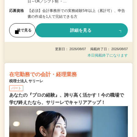
日～OK／シフト制 ・…
応募資格
【必須】会計事務所での実務経験5年以上（累計可）、申告
書の作成を1人で完結できる方
詳細を見る
後で見る
更新日： 2026/08/07 掲載終了日： 2026/08/07
本日掲載終了になります
在宅勤務での会計・経理業務
税理士法人 サリーレ
パート
あなたの『プロの経験』、誇り高く活かす！今の職場で
学び終えたなら、サリーレでキャリアアップ！