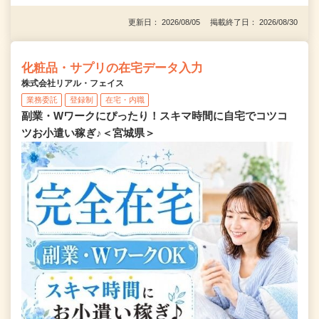
更新日： 2026/08/05 掲載終了日： 2026/08/30
化粧品・サプリの在宅データ入力
株式会社リアル・フェイス
業務委託
登録制
在宅・内職
副業・Wワークにぴったり！スキマ時間に自宅でコツコ
ツお小遣い稼ぎ♪＜宮城県＞