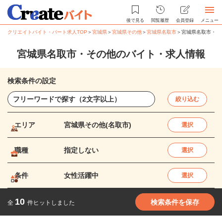
後で見る
閲覧履歴
会員登録
メニュー
クリエイトバイト・パート求人TOP
＞
宮城県
＞
宮城県その他
＞
宮城県名取市
＞
宮城県名取市・そ
宮城県名取市・その他のバイト・求人情報
検索条件の設定
絞り込む
エリア
宮城県その他(名取市)
選択
職種
指定しない
選択
条件
女性活躍中
選択
10
検索条件を保存
全
件ヒットしました