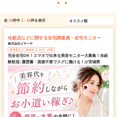
10
1
-
10
全
件中
件を表示
化粧品などに関する在宅調査員・在宅モニター
株式会社ビサーチ
業務委託
登録制
在宅・内職
完全在宅OK！スマホで出来る美容モニター大募集！未経
験歓迎♪履歴書・面接不要でスグに働ける！@宮城県