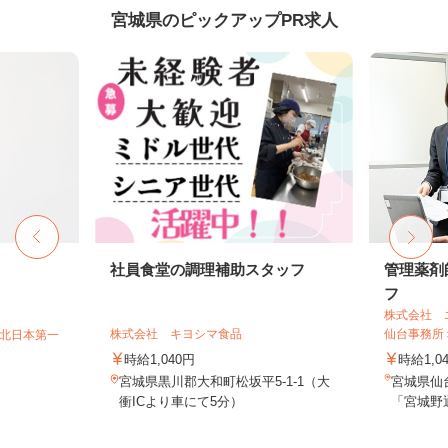
宮城県のピックアップPR求人
社員食堂の調理補助スタッフ
管理薬剤
フ
株式会社 
株式会社 キヨシマ食品
仙台事務所
T北日本第一
時給1,040円
時給1,0
宮城県黒川郡大和町松坂平5-1-1（大
宮城県仙
衝ICより車にて5分）
「宮城野通