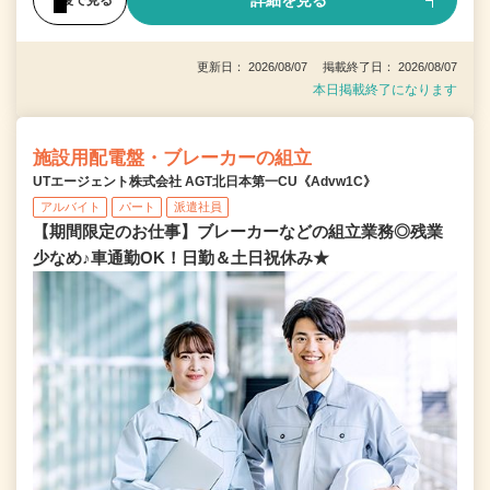
詳細を見る
更新日： 2026/08/07 掲載終了日： 2026/08/07
本日掲載終了になります
施設用配電盤・ブレーカーの組立
UTエージェント株式会社 AGT北日本第一CU《Advw1C》
アルバイト
パート
派遣社員
【期間限定のお仕事】ブレーカーなどの組立業務◎残業
少なめ♪車通勤OK！日勤＆土日祝休み★