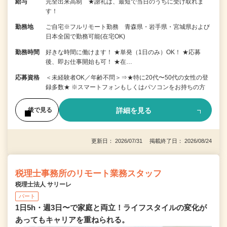
給与
完全出来高制 ★謝礼は、最短で当日のうちに受け取れま
す！
勤務地
ご自宅※フルリモート勤務 青森県・岩手県・宮城県および
日本全国で勤務可能(在宅OK)
勤務時間
好きな時間に働けます！ ★単発（1日のみ）OK！ ★応募
後、即お仕事開始も可！ ★在…
応募資格
＜未経験者OK／年齢不問＞⇒★特に20代〜50代の女性の登
録多数★ ※スマートフォンもしくはパソコンをお持ちの方
詳細を見る
後で見る
更新日： 2026/07/31 掲載終了日： 2026/08/24
税理士事務所のリモート業務スタッフ
税理士法人 サリーレ
パート
1日5h・週3日〜で家庭と両立！ライフスタイルの変化が
あってもキャリアを重ねられる。