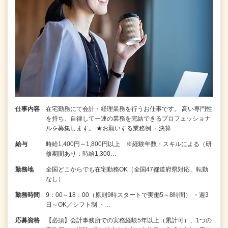
仕事内容
在宅勤務にて会計・経理業務を行うお仕事です。 高い専門性
を持ち、自律して一連の業務を完結できるプロフェッショナ
ルを募集します。 ★お願いする業務例 ・決算…
給与
時給1,400円～1,800円以上 ※経験年数・スキルによる（研
修期間あり：時給1,300…
勤務地
全国どこからでも在宅勤務OK（全国47都道府県対応、転勤
なし）
勤務時間
9：00～18：00（原則9時スタートで実働5～8時間） ・週3
日～OK／シフト制 ・…
応募資格
【必須】会計事務所での実務経験5年以上（累計可）、1つの