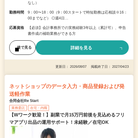
なし）
勤務時間
9：00〜18：00（9：00スタートで時短勤務は応相談※16：
00までなど） ◎週4日…
応募資格
【必須】会計事務所での実務経験3年以上（累計可）、申告
書作成の補助業務ができる方
詳細を見る
後で見る
更新日： 2026/08/07 掲載終了日： 2027/04/23
ネットショップのデータ入力・商品登録および発
送軽作業
合同会社Re Start
業務委託
在宅・内職
【Wワーク歓迎！】副業で月15万円前後を見込めるフリ
マアプリ出品の運用サポート！未経験／在宅OK