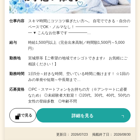
仕事内容
スキマ時間にコツコツ稼ぎたい方へ。 自宅でできる・自分の
ペースでOK・ノルマなし！ ━━━━━━━━━━━━━━
━ ▼ こんなお仕事です ━━━━━…
給与
時給1,500円以上（完全出来高制／時間額1,500円～5,000
円）
勤務地
宮城県等【ご希望の地域でオシゴトできます♪ お気軽にご
相談ください！】
勤務時間
1日5分～好きな時間、空いている時間に働けます！ ☆1回の
みの単発や短期～中長期まで…
応募資格
◎PC・スマートフォンをお持ちの方（※アンケートに必要
なため） ◎未経験者大歓迎！ ◎20代、30代、40代、50代の
女性の登録多数 ◎年齢不問
詳細を見る
後で見る
更新日： 2026/07/23 掲載終了日： 2026/08/30