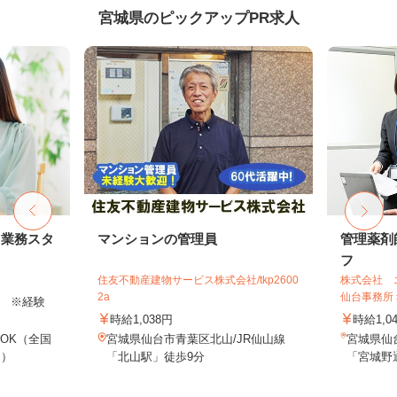
宮城県のピックアップPR求人
ト業務スタ
マンションの管理員
管理薬剤
フ
住友不動産建物サービス株式会社/tkp2600
株式会社 
2a
仙台事務所
以上 ※経験
時給1,038円
時給1,0
OK（全国
宮城県仙台市青葉区北山/JR仙山線
宮城県仙
し）
「北山駅」徒歩9分
「宮城野通