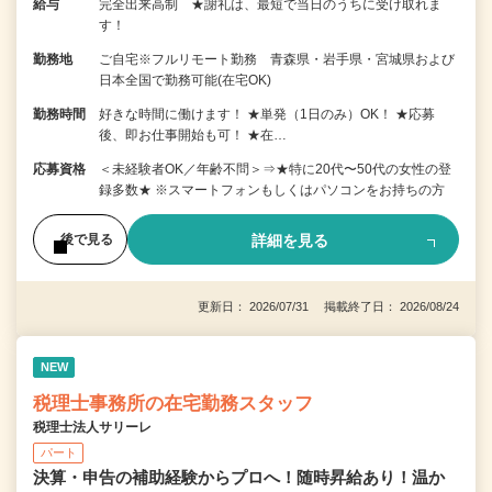
給与
完全出来高制 ★謝礼は、最短で当日のうちに受け取れま
す！
勤務地
ご自宅※フルリモート勤務 青森県・岩手県・宮城県および
日本全国で勤務可能(在宅OK)
勤務時間
好きな時間に働けます！ ★単発（1日のみ）OK！ ★応募
後、即お仕事開始も可！ ★在…
応募資格
＜未経験者OK／年齢不問＞⇒★特に20代〜50代の女性の登
録多数★ ※スマートフォンもしくはパソコンをお持ちの方
詳細を見る
後で見る
更新日： 2026/07/31 掲載終了日： 2026/08/24
NEW
税理士事務所の在宅勤務スタッフ
税理士法人サリーレ
パート
決算・申告の補助経験からプロへ！随時昇給あり！温か