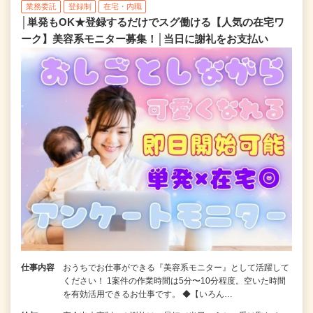
業務委託
登録制
在宅・内職
│単発もOK★登録するだけでスグ働ける【人気の在宅ワ
ーク】美容系モニター募集！│当日に謝礼をお支払い
仕事内容
おうちでお仕事ができる『美容系モニター』として活躍して
ください！ 1案件の作業時間は5分〜10分程度。空いた時間
を有効活用できるお仕事です。 ◆【いろん…