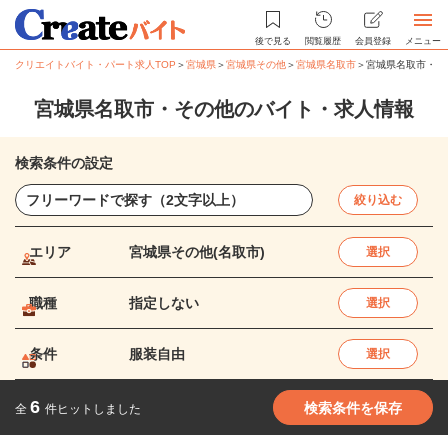
後で見る
閲覧履歴
会員登録
メニュー
クリエイトバイト・パート求人TOP
＞
宮城県
＞
宮城県その他
＞
宮城県名取市
＞
宮城県名取市・そ
宮城県名取市・その他のバイト・求人情報
検索条件の設定
絞り込む
エリア
宮城県その他(名取市)
選択
職種
指定しない
選択
条件
服装自由
選択
6
検索条件を保存
全
件ヒットしました