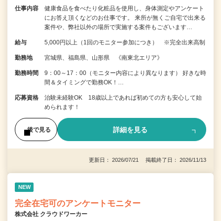
仕事内容
健康食品を食べたり化粧品を使用し、身体測定やアンケート
にお答え頂くなどのお仕事です。 来所が無くご自宅で出来る
案件や、弊社以外の場所で実施する案件もございます…
給与
5,000円以上（1回のモニター参加につき） ※完全出来高制
勤務地
宮城県、福島県、山形県 《南東北エリア》
勤務時間
9：00～17：00（モニター内容により異なります） 好きな時
間＆タイミングで勤務OK！…
応募資格
治験未経験OK 18歳以上であれば初めての方も安心して始
められます！
詳細を見る
後で見る
更新日： 2026/07/21 掲載終了日： 2026/11/13
NEW
完全在宅可のアンケートモニター
株式会社 クラウドワーカー