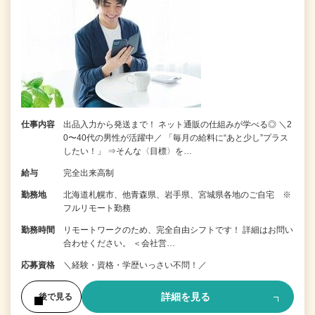
仕事内容
出品入力から発送まで！ ネット通販の仕組みが学べる◎ ＼2
0〜40代の男性が活躍中／ 「毎月の給料に“あと少し”プラス
したい！」 ⇒そんな〈目標〉を…
給与
完全出来高制
勤務地
北海道札幌市、他青森県、岩手県、宮城県各地のご自宅 ※
フルリモート勤務
勤務時間
リモートワークのため、完全自由シフトです！ 詳細はお問い
合わせください。 ＜会社営…
応募資格
＼経験・資格・学歴いっさい不問！／
詳細を見る
後で見る