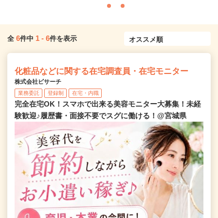
6
1
-
6
全
件中
件を表示
化粧品などに関する在宅調査員・在宅モニター
株式会社ビサーチ
業務委託
登録制
在宅・内職
完全在宅OK！スマホで出来る美容モニター大募集！未経
験歓迎♪履歴書・面接不要でスグに働ける！@宮城県